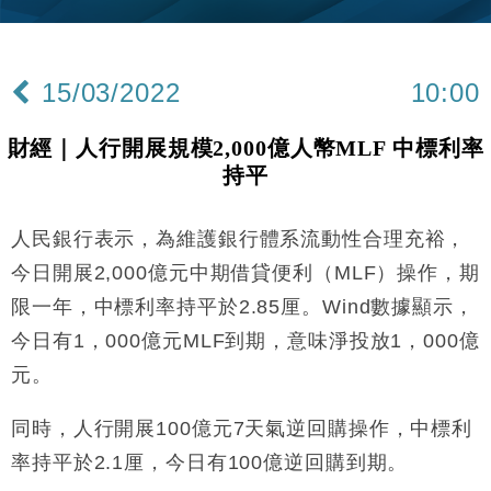
財經｜內地7月美元計價出口增近24%勝預期 貿易順
13:44
差達1125億美元
15/03/2022
10:00
財經｜日本春季三度入市撐日圓 4月單日斥6.28萬億
12:44
日圓干預創新高
財經｜人行開展規模2,000億人幣MLF 中標利率
國際｜特朗普料美伊戰事快結束 承認部分彈藥庫存緊
11:12
持平
張
財經｜SA售股自救後再出手 斥4億美元押注未上市公
15:59
司
人民銀行表示，為維護銀行體系流動性合理充裕，
財經｜華僑銀行上半年淨利創新高 中期息增15%至
18:31
今日開展2,000億元中期借貸便利（MLF）操作，期
47仙
限一年，中標利率持平於2.85厘。Wind數據顯示，
財經｜滙豐上調香港今年GDP預測至4.5% 看好貿易
17:33
今日有1，000億元MLF到期，意味淨投放1，000億
及消費表現
元。
本地｜假冒內地執法人員要求交「保證金」 43歲女子
16:47
損失近6900萬元
同時，人行開展100億元7天氣逆回購操作，中標利
財經｜日經失守6.5萬點後回穩 全周仍升近2%
16:05
率持平於2.1厘，今日有100億逆回購到期。
財經｜恒隆10月換帥 玩具「反」斗城亞洲CEO蔡德
15:47