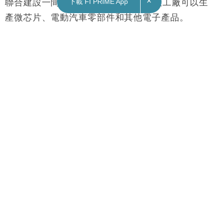
×
下載 FI PRIME App
15/03/2022
09:56
財經｜據報富士康與沙特阿拉伯洽談建90億美元
工廠
《華爾街日報》報道，富士康正與沙特阿拉伯洽談
聯合建設一間耗資90億美元的工廠；該工廠可以生
產微芯片、電動汽車零部件和其他電子產品。
報道引述知情人士，沙特阿拉伯正在審查富士康提
出的在Neom建造雙線半導體合同製造工廠的提
議。
富士康和沙特阿拉伯沒有回應置評請求。