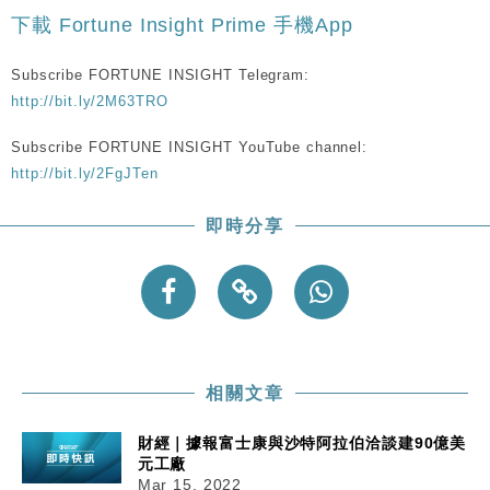
粦接任
下載 Fortune Insight Prime 手機App
財經｜韓股反覆波動收跌 連挫7周創逾3年最長跌勢
15:11
Subscribe FORTUNE INSIGHT Telegram:
http://bit.ly/2M63TRO
財經｜內地7月美元計價出口增近24%勝預期 貿易順
13:44
差達1125億美元
Subscribe FORTUNE INSIGHT YouTube channel:
財經｜日本春季三度入市撐日圓 4月單日斥6.28萬億
12:44
http://bit.ly/2FgJTen
日圓干預創新高
國際｜特朗普料美伊戰事快結束 承認部分彈藥庫存緊
11:12
即時分享
張
財經｜SA售股自救後再出手 斥4億美元押注未上市公
15:59
司
相關文章
財經｜據報富士康與沙特阿拉伯洽談建90億美
元工廠
Mar 15, 2022