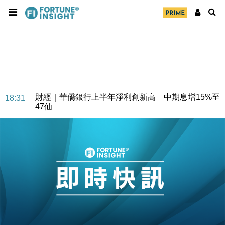
財經｜華僑銀行上半年淨利創新高 中期息增15%至
18:31
47仙
財經｜滙豐上調香港今年GDP預測至4.5% 看好貿易
17:33
及消費表現
本地｜假冒內地執法人員要求交「保證金」 43歲女子
16:47
損失近6900萬元
財經｜日經失守6.5萬點後回穩 全周仍升近2%
16:05
財經｜恒隆10月換帥 玩具「反」斗城亞洲CEO蔡德
15:47
粦接任
財經｜韓股反覆波動收跌 連挫7周創逾3年最長跌勢
15:11