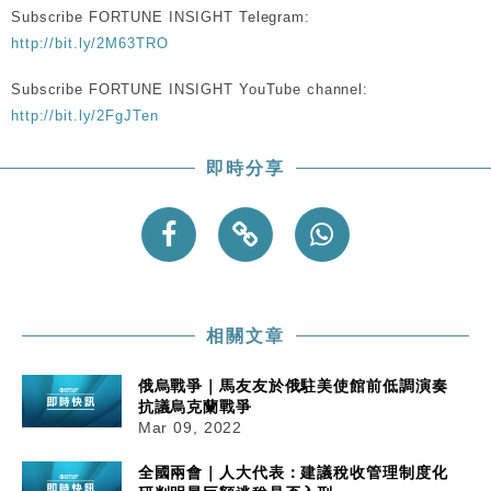
東京半島
Subscribe FORTUNE INSIGHT Telegram:
http://bit.ly/2M63TRO
國際｜特朗普赴洛杉磯高球場活動前 男子攜槍彈被捕
13:12
Subscribe FORTUNE INSIGHT YouTube channel:
財經｜香港7月PMI回落至51 企業擴張放慢兼縮減人
12:30
http://bit.ly/2FgJTen
手
財經｜黑石傳再籌逾360億美元 支援Anthropic租用
11:40
即時分享
Google晶片
財經｜美商務部擬擴大金屬關稅範圍 14類產品或加徵
10:57
25%
本地｜新世界K11 9月升級會員制度 增鉑金卡級別鎖
18:15
定高消費客群
相關文章
俄烏戰爭｜馬友友於俄駐美使館前低調演奏
抗議烏克蘭戰爭
Mar 09, 2022
全國兩會｜人大代表：建議稅收管理制度化