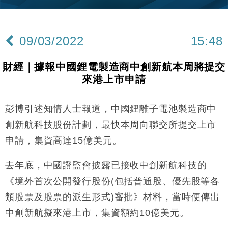
財經｜香港7月PMI回落至51 企業擴張放慢兼縮減人
12:30
手
09/03/2022
15:48
財經｜黑石傳再籌逾360億美元 支援Anthropic租用
11:40
Google晶片
財經｜據報中國鋰電製造商中創新航本周將提交
財經｜美商務部擬擴大金屬關稅範圍 14類產品或加徵
10:57
來港上市申請
25%
本地｜新世界K11 9月升級會員制度 增鉑金卡級別鎖
18:15
定高消費客群
彭博引述知情人士報道，中國鋰離子電池製造商中
財經｜日本春季三度入市撐日圓 4月單日斥6.28萬億
12:44
創新航科技股份計劃，最快本周向聯交所提交上市
日圓干預創新高
申請，集資高達15億美元。
國際｜特朗普料美伊戰事快結束 承認部分彈藥庫存緊
11:12
張
去年底，中國證監會披露已接收中創新航科技的
財經｜SA售股自救後再出手 斥4億美元押注未上市公
15:59
《境外首次公開發行股份(包括普通股、優先股等各
司
類股票及股票的派生形式)審批》材料，當時便傳出
財經｜精星香港夥菜鳥拓全球智慧倉儲市場 加快海外
11:30
市場落地
中創新航擬來港上市，集資額約10億美元。
地產｜大酒店中期轉賺2300萬元 斥21億翻新香港及
14:50