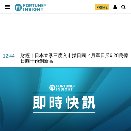
財經｜日本春季三度入市撐日圓 4月單日斥6.28萬億
12:44
日圓干預創新高
國際｜特朗普料美伊戰事快結束 承認部分彈藥庫存緊
11:12
張
財經｜SA售股自救後再出手 斥4億美元押注未上市公
15:59
司
財經｜精星香港夥菜鳥拓全球智慧倉儲市場 加快海外
11:30
市場落地
地產｜大酒店中期轉賺2300萬元 斥21億翻新香港及
14:50
東京半島
國際｜特朗普赴洛杉磯高球場活動前 男子攜槍彈被捕
13:12