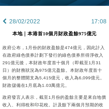
18:15
定高消費客群
財經｜本港6月零售額連升14個月 珠寶鐘錶銷售升勢
17:40
最強
28/02/2022
17:08
財經｜滙控重啟最多10億美元回購 派息比率目標維持
16:33
50%
本地｜本港首10個月財政盈餘975億元
財經｜SHEIN傳最快8月中招股 估值料降至400億美
15:11
元以下
政府公布，1月份的財政盈餘是474億元，因此計入
本地｜HK Express推飛行套票 兩程低至448元加2元
13:49
可多飛一程
在政府綠色債券計劃下發行的綠色債券所得淨收入
地產｜大酒店中期轉賺2300萬元 斥21億翻新香港及
14:50
291億元後，本財政年度首十個月（即截至1月31
東京半島
日）的財務狀況為975億元盈餘。本財政年度首十
國際｜特朗普赴洛杉磯高球場活動前 男子攜槍彈被捕
13:12
個月的整體開支為5,415億元，收入為6,099億元。
財經｜香港7月PMI回落至51 企業擴張放慢兼縮減人
財政儲備在1月底為1.03萬億元。
12:30
手
財經｜黑石傳再籌逾360億美元 支援Anthropic租用
政府發言人表示，截至1月份的盈餘主要是來自地價
11:40
Google晶片
收入、利得稅和印花稅。計及餘下兩個月預期的收