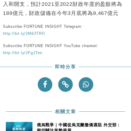
財經｜美商務部擬擴大金屬關稅範圍 14類產品或加徵
10:57
入和開支，預計2021至2022財政年度的盈餘將為
25%
189億元，財政儲備在今年3月底將為9,467億元
本地｜新世界K11 9月升級會員制度 增鉑金卡級別鎖
18:15
定高消費客群
Subscribe FORTUNE INSIGHT Telegram:
財經｜本港6月零售額連升14個月 珠寶鐘錶銷售升勢
17:40
http://bit.ly/2M63TRO
最強
財經｜滙控重啟最多10億美元回購 派息比率目標維持
16:33
Subscribe FORTUNE INSIGHT YouTube channel:
50%
http://bit.ly/2FgJTen
財經｜SHEIN傳最快8月中招股 估值料降至400億美
15:11
元以下
即時分享
本地｜HK Express推飛行套票 兩程低至448元加2元
13:49
可多飛一程
相關文章
俄烏戰爭｜中國從烏克蘭撤僑遇阻 外交部：
密切關注形勢發展