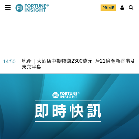
地產｜大酒店中期轉賺2300萬元 斥21億翻新香港及
14:50
東京半島
國際｜特朗普赴洛杉磯高球場活動前 男子攜槍彈被捕
13:12
財經｜香港7月PMI回落至51 企業擴張放慢兼縮減人
12:30
手
財經｜黑石傳再籌逾360億美元 支援Anthropic租用
11:40
Google晶片
財經｜美商務部擬擴大金屬關稅範圍 14類產品或加徵
10:57
25%
本地｜新世界K11 9月升級會員制度 增鉑金卡級別鎖