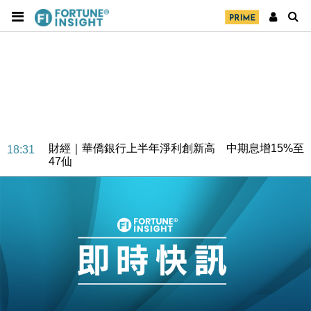
財經｜華僑銀行上半年淨利創新高 中期息增15%至
18:31
47仙
財經｜滙豐上調香港今年GDP預測至4.5% 看好貿易
17:33
及消費表現
本地｜假冒內地執法人員要求交「保證金」 43歲女子
16:47
損失近6900萬元
財經｜日經失守6.5萬點後回穩 全周仍升近2%
16:05
財經｜恒隆10月換帥 玩具「反」斗城亞洲CEO蔡德
15:47
粦接任