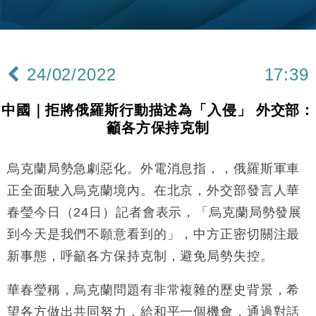
財經｜韓股反覆波動收跌 連挫7周創逾3年最長跌勢
15:11
財經｜內地7月美元計價出口增近24%勝預期 貿易順
13:44
差達1125億美元
24/02/2022
17:39
財經｜日本春季三度入市撐日圓 4月單日斥6.28萬億
12:44
日圓干預創新高
中國｜拒將俄羅斯行動描述為「入侵」 外交部：
國際｜特朗普料美伊戰事快結束 承認部分彈藥庫存緊
11:12
籲各方保持克制
張
財經｜SA售股自救後再出手 斥4億美元押注未上市公
15:59
司
烏克蘭局勢急劇惡化。外電消息指，，俄羅斯軍車
財經｜華僑銀行上半年淨利創新高 中期息增15%至
18:31
正全面駛入烏克蘭境內。在北京，外交部發言人華
47仙
春瑩今日（24日）記者會表示，「烏克蘭局勢發展
財經｜滙豐上調香港今年GDP預測至4.5% 看好貿易
17:33
到今天是我們不願意看到的」，中方正密切關注最
及消費表現
新事態，呼籲各方保持克制，避免局勢失控。
本地｜假冒內地執法人員要求交「保證金」 43歲女子
16:47
損失近6900萬元
華春瑩稱，烏克蘭問題有非常複雜的歷史背景，希
財經｜日經失守6.5萬點後回穩 全周仍升近2%
16:05
望各方做出共同努力，給和平一個機會，通過對話