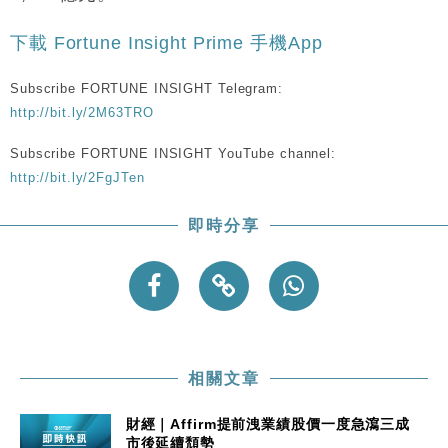
15:47
粦接任
下載 Fortune Insight Prime 手機App
財經｜韓股反覆波動收跌 連挫7周創逾3年最長跌勢
15:11
Subscribe FORTUNE INSIGHT Telegram:
財經｜內地7月美元計價出口增近24%勝預期 貿易順
13:44
http://bit.ly/2M63TRO
差達1125億美元
財經｜日本春季三度入市撐日圓 4月單日斥6.28萬億
12:44
Subscribe FORTUNE INSIGHT YouTube channel:
日圓干預創新高
http://bit.ly/2FgJTen
國際｜特朗普料美伊戰事快結束 承認部分彈藥庫存緊
11:12
張
即時分享
財經｜SA售股自救後再出手 斥4億美元押注未上市公
15:59
司
相關文章
財經｜Affirm提前洩業績股價一度急瀉三成
市後延續頹勢