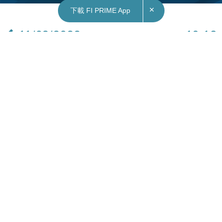
×
下載 FI PRIME App
11/02/2022
10:12
財經｜Affirm提前洩業績股價一度急瀉三成 市後
延續頹勢
美國先買後付公司新貴Affirm（美：AFRM）意外於
Twitter提早披露上季業績後，周四股價於午市時段
先升後轉暴挫21%。Affirm財報顯示虧蝕情況延
續，令投資者繼續看淡，累股價於市後交易時段延
續跌勢，再跌7.29%，54.4美元。
Affirm承認事件涉人為錯誤，發生後已迅速刪除問
題Twitter貼文。根據最初貼文，上季收入較去年同
期大增77%，達3.61億美元。Affirm形容數字為歷