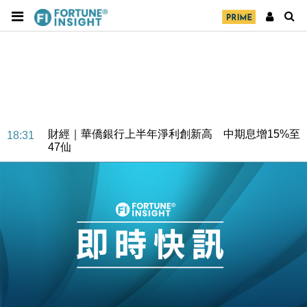
財經｜華僑銀行上半年淨利創新高 中期息增15%至
18:31
47仙
財經｜滙豐上調香港今年GDP預測至4.5% 看好貿易
17:33
及消費表現
本地｜假冒內地執法人員要求交「保證金」 43歲女子
16:47
損失近6900萬元
財經｜日經失守6.5萬點後回穩 全周仍升近2%
16:05
財經｜恒隆10月換帥 玩具「反」斗城亞洲CEO蔡德
15:47
粦接任
財經｜韓股反覆波動收跌 連挫7周創逾3年最長跌勢
15:11