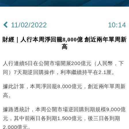
財經｜內地7月美元計價出口增近24%勝預期 貿易順
13:44
差達1125億美元
11/02/2022
10:14
財經｜日本春季三度入市撐日圓 4月單日斥6.28萬億
12:44
日圓干預創新高
財經｜人行本周淨回籠8,000億 創近兩年單周新
國際｜特朗普料美伊戰事快結束 承認部分彈藥庫存緊
11:12
高
張
財經｜SA售股自救後再出手 斥4億美元押注未上市公
15:59
司
人行連續5日在公開市場開展200億元（人民幣，下
財經｜華僑銀行上半年淨利創新高 中期息增15%至
18:31
同）7天期逆回購操作，利率繼續持平在2.1厘。
47仙
財經｜滙豐上調香港今年GDP預測至4.5% 看好貿易
據此計算，本周凈回籠8,000億元，創近兩年單周新
17:33
及消費表現
高。
本地｜假冒內地執法人員要求交「保證金」 43歲女子
16:47
損失近6900萬元
據路透統計，本周公開市場逆回購到期規模9,000億
財經｜日經失守6.5萬點後回穩 全周仍升近2%
16:05
元，其中前兩日各到期1,500億元，後三日各到期
2,000億元。
財經｜恒隆10月換帥 玩具「反」斗城亞洲CEO蔡德