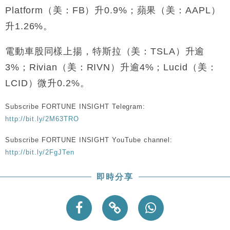
財經｜恒隆10月換帥 玩具「反」斗城亞洲CEO蔡德
15:47
Platform（美：FB）升0.9%；蘋果（美：AAPL）
粦接任
升1.26%。
財經｜韓股反覆波動收跌 連挫7周創逾3年最長跌勢
15:11
電動車股同樣上揚，特斯拉（美：TSLA）升逾
財經｜內地7月美元計價出口增近24%勝預期 貿易順
13:44
3%；Rivian（美：RIVN）升逾4%；Lucid（美：
差達1125億美元
LCID）微升0.2%。
財經｜日本春季三度入市撐日圓 4月單日斥6.28萬億
12:44
日圓干預創新高
Subscribe FORTUNE INSIGHT Telegram:
國際｜特朗普料美伊戰事快結束 承認部分彈藥庫存緊
11:12
張
http://bit.ly/2M63TRO
財經｜SA售股自救後再出手 斥4億美元押注未上市公
15:59
Subscribe FORTUNE INSIGHT YouTube channel:
司
http://bit.ly/2FgJTen
即時分享