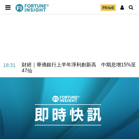
財經｜華僑銀行上半年淨利創新高 中期息增15%至
18:31
47仙
財經｜滙豐上調香港今年GDP預測至4.5% 看好貿易
17:33
及消費表現
本地｜假冒內地執法人員要求交「保證金」 43歲女子
16:47
損失近6900萬元
財經｜日經失守6.5萬點後回穩 全周仍升近2%
16:05
財經｜恒隆10月換帥 玩具「反」斗城亞洲CEO蔡德
15:47
粦接任