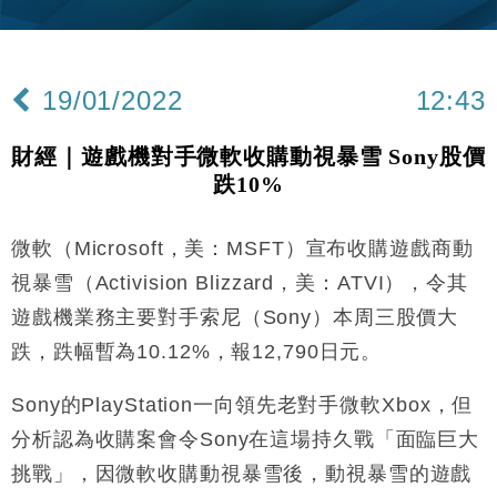
財經｜SA售股自救後再出手 斥4億美元押注未上市公
15:59
司
財經｜華僑銀行上半年淨利創新高 中期息增15%至
18:31
47仙
19/01/2022
12:43
財經｜滙豐上調香港今年GDP預測至4.5% 看好貿易
17:33
及消費表現
財經｜遊戲機對手微軟收購動視暴雪 Sony股價
本地｜假冒內地執法人員要求交「保證金」 43歲女子
16:47
跌10%
損失近6900萬元
財經｜日經失守6.5萬點後回穩 全周仍升近2%
16:05
微軟（Microsoft，美：MSFT）宣布收購遊戲商動
財經｜恒隆10月換帥 玩具「反」斗城亞洲CEO蔡德
15:47
視暴雪（Activision Blizzard，美：ATVI），令其
粦接任
遊戲機業務主要對手索尼（Sony）本周三股價大
財經｜韓股反覆波動收跌 連挫7周創逾3年最長跌勢
15:11
跌，跌幅暫為10.12%，報12,790日元。
財經｜內地7月美元計價出口增近24%勝預期 貿易順
13:44
Sony的PlayStation一向領先老對手微軟Xbox，但
差達1125億美元
分析認為收購案會令Sony在這場持久戰「面臨巨大
財經｜日本春季三度入市撐日圓 4月單日斥6.28萬億
12:44
日圓干預創新高
挑戰」，因微軟收購動視暴雪後，動視暴雪的遊戲