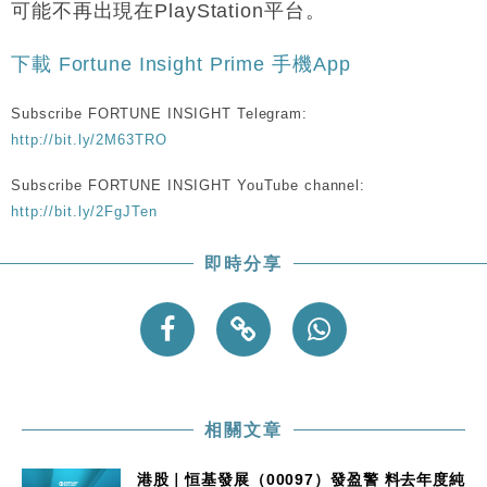
國際｜特朗普料美伊戰事快結束 承認部分彈藥庫存緊
11:12
可能不再出現在PlayStation平台。
張
財經｜SA售股自救後再出手 斥4億美元押注未上市公
15:59
下載 Fortune Insight Prime 手機App
司
Subscribe FORTUNE INSIGHT Telegram:
http://bit.ly/2M63TRO
Subscribe FORTUNE INSIGHT YouTube channel:
http://bit.ly/2FgJTen
即時分享
相關文章
港股｜恒基發展（00097）發盈警 料去年度純