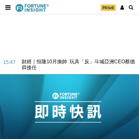
18:31
47仙
財經｜滙豐上調香港今年GDP預測至4.5% 看好貿易
17:33
及消費表現
本地｜假冒內地執法人員要求交「保證金」 43歲女子
16:47
損失近6900萬元
財經｜日經失守6.5萬點後回穩 全周仍升近2%
16:05
財經｜恒隆10月換帥 玩具「反」斗城亞洲CEO蔡德
15:47
粦接任
財經｜韓股反覆波動收跌 連挫7周創逾3年最長跌勢
15:11
財經｜內地7月美元計價出口增近24%勝預期 貿易順
13:44
差達1125億美元
財經｜日本春季三度入市撐日圓 4月單日斥6.28萬億
12:44
日圓干預創新高
國際｜特朗普料美伊戰事快結束 承認部分彈藥庫存緊
11:12
張