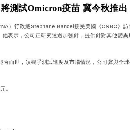
測試Omicron疫苗 冀今秋推出
NA）行政總Stephane Bancel接受美國《CNB
測試。他表示，公司正研究透過加強針，提供針對其他變
強針最終能否面世，須觀乎測試進度及市場情況，公司冀與
美元。
: