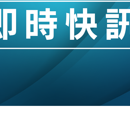
創逾3年最長跌勢
%勝預期 貿易順差達1125億美元
單日斥6.28萬億日圓干預創新高
認部分彈藥庫存緊張
億美元押注未上市公司