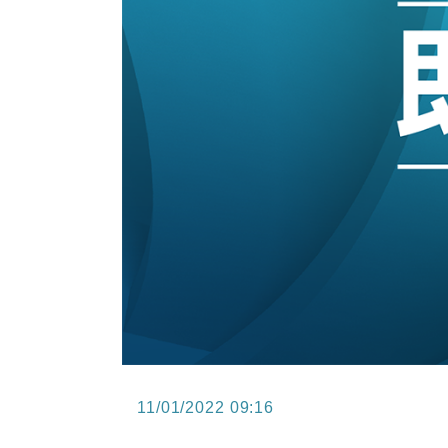
15:11
財經｜韓股反覆波動收跌 連挫7周
13:44
財經｜內地7月美元計價出口增近24
12:44
財經｜日本春季三度入市撐日圓 4月
11:12
國際｜特朗普料美伊戰事快結束 承
15:59
財經｜SA售股自救後再出手 斥4
11/01/2022 09:16