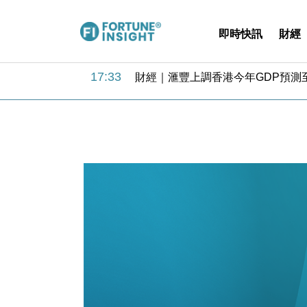
即時快訊
財經
18:31
財經｜華僑銀行上半年淨利創新高 
17:33
財經｜滙豐上調香港今年GDP預測至
16:47
本地｜假冒內地執法人員要求交「保證
16:05
財經｜日經失守6.5萬點後回穩 全
15:47
財經｜恒隆10月換帥 玩具「反」斗
15:11
財經｜韓股反覆波動收跌 連挫7周
13:44
財經｜內地7月美元計價出口增近24
12:44
財經｜日本春季三度入市撐日圓 4月
11:12
國際｜特朗普料美伊戰事快結束 承
15:59
財經｜SA售股自救後再出手 斥4
18:31
財經｜華僑銀行上半年淨利創新高 
17:33
財經｜滙豐上調香港今年GDP預測至
16:47
本地｜假冒內地執法人員要求交「保證
16:05
財經｜日經失守6.5萬點後回穩 全
15:47
財經｜恒隆10月換帥 玩具「反」斗