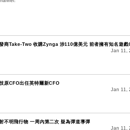
hannel:
商Take-Two 收購Zynga 涉110億美元 前者擁有知名遊戲
Jan 11,
技原CFO出任英特爾新CFO
Jan 11,
射不明飛行物 一周內第二次 疑為彈道導彈
Jan 11,