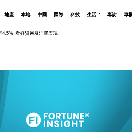
地產
本地
中國
國際
科技
生活
專訪
專
中期息增15%至47仙
4.5% 看好貿易及消費表現
金」 43歲女子損失近6900萬元
周仍升近2%
城亞洲CEO蔡德粦接任
創逾3年最長跌勢
%勝預期 貿易順差達1125億美元
單日斥6.28萬億日圓干預創新高
認部分彈藥庫存緊張
億美元押注未上市公司
中期息增15%至47仙
4.5% 看好貿易及消費表現
金」 43歲女子損失近6900萬元
周仍升近2%
城亞洲CEO蔡德粦接任