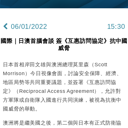
國際｜特朗普赴洛杉磯高球場活動前 男子攜槍彈被捕
13:12
財經｜香港7月PMI回落至51 企業擴張放慢兼縮減人
12:30
手
06/01/2022
15:30
財經｜黑石傳再籌逾360億美元 支援Anthropic租用
11:40
Google晶片
國際｜日澳首腦會談 簽《互惠訪問協定》抗中國
財經｜美商務部擬擴大金屬關稅範圍 14類產品或加徵
10:57
威脅
25%
本地｜新世界K11 9月升級會員制度 增鉑金卡級別鎖
18:15
定高消費客群
日本首相岸田文雄與澳洲總理莫里森（Scott
財經｜日本春季三度入市撐日圓 4月單日斥6.28萬億
12:44
Morrison）今日視像會面，討論安全保障、經濟、
日圓干預創新高
地區局勢等共同重要議題，並簽署《互惠訪問協
國際｜特朗普料美伊戰事快結束 承認部分彈藥庫存緊
11:12
定》（Reciprocal Access Agreement），允許對
張
方軍隊或自衛隊入國進行共同演練，被視為抗衡中
財經｜SA售股自救後再出手 斥4億美元押注未上市公
15:59
司
國威脅的舉動。
財經｜精星香港夥菜鳥拓全球智慧倉儲市場 加快海外
11:30
市場落地
澳洲將是繼美國之後，第二個與日本有正式防衛協