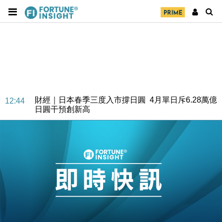
財經｜日本春季三度入市撐日圓 4月單日斥6.28萬億
12:44
日圓干預創新高
國際｜特朗普料美伊戰事快結束 承認部分彈藥庫存緊
11:12
張
財經｜SA售股自救後再出手 斥4億美元押注未上市公
15:59
司
財經｜精星香港夥菜鳥拓全球智慧倉儲市場 加快海外
11:30
市場落地
地產｜大酒店中期轉賺2300萬元 斥21億翻新香港及
14:50
東京半島