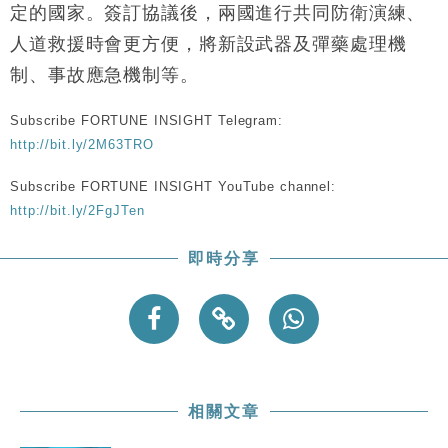
地產｜大酒店中期轉賺2300萬元 斥21億翻新香港及
14:50
定的國家。簽訂協議後，兩國進行共同防衛演練、
東京半島
人道救援時會更方便，將新設武器及彈藥處理機
國際｜特朗普赴洛杉磯高球場活動前 男子攜槍彈被捕
13:12
制、事故應急機制等。
財經｜香港7月PMI回落至51 企業擴張放慢兼縮減人
12:30
Subscribe FORTUNE INSIGHT Telegram:
手
http://bit.ly/2M63TRO
財經｜黑石傳再籌逾360億美元 支援Anthropic租用
11:40
Google晶片
Subscribe FORTUNE INSIGHT YouTube channel:
財經｜美商務部擬擴大金屬關稅範圍 14類產品或加徵
10:57
http://bit.ly/2FgJTen
25%
本地｜新世界K11 9月升級會員制度 增鉑金卡級別鎖
18:15
即時分享
定高消費客群
相關文章