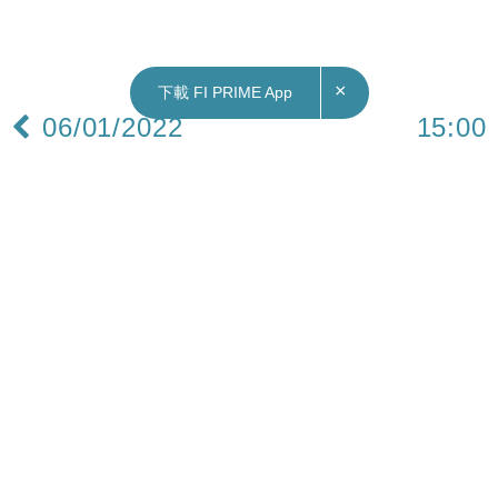
×
下載 FI PRIME App
06/01/2022
15:00
地產｜領凱3房套獲首置客以1,000萬元承接 單位
10年升值72% 業主帳面獲利416.8萬元
領凱10座高層LC室，實用面積約731平方呎，建築
面積約971平方呎，屬3房套間隔，向東南望翠綠山
景。香港置業稱，單位以約1,050萬元放盤約2星期
即獲外區客接洽，經議價後減價約50萬元，以約
1,000萬元成交，折合實用呎價約13,680元，建築
呎價約10,299元。據了解，買家為首置客，心儀物
業清幽寧靜、配套齊全、間隔四正，故在睇樓3次後