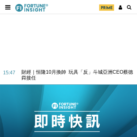
財經｜日經失守6.5萬點後回穩 全周仍升近2%
16:05
財經｜恒隆10月換帥 玩具「反」斗城亞洲CEO蔡德
15:47
粦接任
財經｜韓股反覆波動收跌 連挫7周創逾3年最長跌勢
15:11
財經｜內地7月美元計價出口增近24%勝預期 貿易順
13:44
差達1125億美元
財經｜日本春季三度入市撐日圓 4月單日斥6.28萬億
12:44
日圓干預創新高
國際｜特朗普料美伊戰事快結束 承認部分彈藥庫存緊
11:12