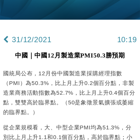
張
財經｜SA售股自救後再出手 斥4億美元押注未上市公
15:59
司
財經｜精星香港夥菜鳥拓全球智慧倉儲市場 加快海外
11:30
市場落地
31/12/2021
10:19
地產｜大酒店中期轉賺2300萬元 斥21億翻新香港及
14:50
東京半島
中國｜中國12月製造業PMI50.3勝預期
國際｜特朗普赴洛杉磯高球場活動前 男子攜槍彈被捕
13:12
國統局公布，12月份中國製造業採購經理指數
財經｜日經失守6.5萬點後回穩 全周仍升近2%
16:05
（PMI）為50.3%，比上月上升0.2個百分點，非製
財經｜恒隆10月換帥 玩具「反」斗城亞洲CEO蔡德
15:47
造業商務活動指數為52.7%，比上月上升0.4個百分
粦接任
點，雙雙高於臨界點。（50是象徵景氣擴張或萎縮
財經｜韓股反覆波動收跌 連挫7周創逾3年最長跌勢
15:11
的臨界點。）
財經｜內地7月美元計價出口增近24%勝預期 貿易順
13:44
差達1125億美元
從企業規模看，大、中型企業PMI均為51.3%，分
財經｜日本春季三度入市撐日圓 4月單日斥6.28萬億
別比上月上升1.1和0.1個百分點，高於臨界點；小
12:44