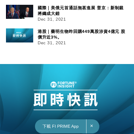
國際｜美俄元首通話無甚進展 普京：新制裁
將鑄成大錯
Dec 31, 2021
港股｜藥明生物昨回購449萬股涉資4億元 股
價升近3%。
Dec 31, 2021
×
下載 FI PRIME App