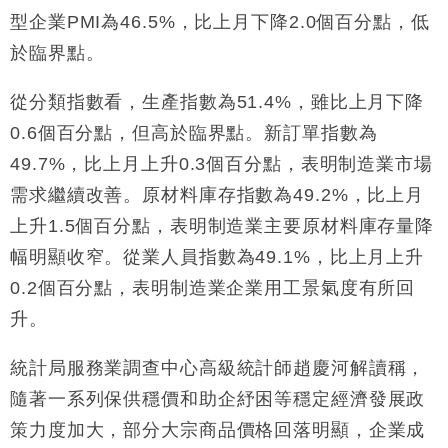
日圓干預創新高
型企業PMI為46.5%，比上月下降2.0個百分點，低
國際｜特朗普料美伊戰事快結束 承認部分彈藥庫存緊
11:12
於臨界點。
張
財經｜SA售股自救後再出手 斥4億美元押注未上市公
15:59
從分類指數看，生產指數為51.4%，雖比上月下降
司
0.6個百分點，但高於臨界點。新訂單指數為
財經｜精星香港夥菜鳥拓全球智慧倉儲市場 加快海外
11:30
市場落地
49.7%，比上月上升0.3個百分點，表明制造業市場
地產｜大酒店中期轉賺2300萬元 斥21億翻新香港及
14:50
需求繼續改善。原材料庫存指數為49.2%，比上月
東京半島
上升1.5個百分點，表明制造業主要原材料庫存量降
國際｜特朗普赴洛杉磯高球場活動前 男子攜槍彈被捕
13:12
幅明顯收窄。從業人員指數為49.1%，比上月上升
0.2個百分點，表明制造業企業用工景氣度有所回
升。
統計局服務業調查中心高級統計師趙慶河解讀稱，
隨著一系列保供穩價和助企紓困等穩定經濟發展政
策力度加大，部分大宗商品價格回落明顯，企業成