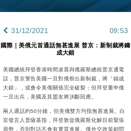
財經｜黑石傳再籌逾360億美元 支援Anthropic租用
11:40
Google晶片
財經｜美商務部擬擴大金屬關稅範圍 14類產品或加徵
10:57
25%
31/12/2021
09:53
本地｜新世界K11 9月升級會員制度 增鉑金卡級別鎖
18:15
定高消費客群
國際｜美俄元首通話無甚進展 普京：新制裁將鑄
財經｜本港6月零售額連升14個月 珠寶鐘錶銷售升勢
17:40
成大錯
最強
財經｜滙控重啟最多10億美元回購 派息比率目標維持
16:33
50%
美國總統拜登香港時間凌晨與俄羅斯總統普京通電
財經｜SA售股自救後再出手 斥4億美元押注未上市公
15:59
話，普京警告美國一旦對俄祭出新制裁，將「鑄成
司
大錯」，或會令美俄關係完全破裂；但拜登重申俄
財經｜精星香港夥菜鳥拓全球智慧倉儲市場 加快海外
11:30
一旦出兵，美國及其盟友將決斷回應。
市場落地
地產｜大酒店中期轉賺2300萬元 斥21億翻新香港及
14:50
兩人通話約50分鐘，但美俄雙方均指無甚進展。白
東京半島
宮發言人普薩基指，拜登敦促俄羅斯化解目前緊張
國際｜特朗普赴洛杉磯高球場活動前 男子攜槍彈被捕
13:12
局勢，否則對話不會有實質進展。俄外交政策顧問