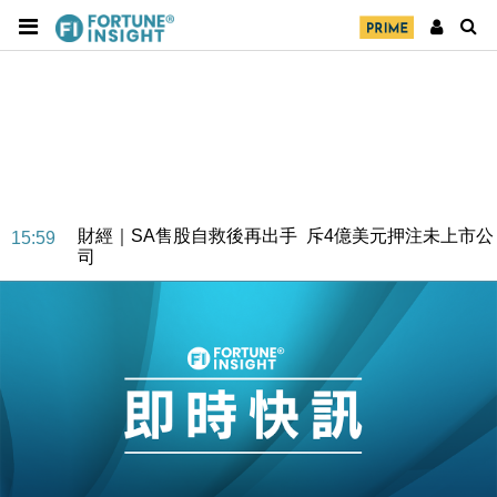
財經｜SA售股自救後再出手 斥4億美元押注未上市公
15:59
司
財經｜精星香港夥菜鳥拓全球智慧倉儲市場 加快海外
11:30
市場落地
地產｜大酒店中期轉賺2300萬元 斥21億翻新香港及
14:50
東京半島
國際｜特朗普赴洛杉磯高球場活動前 男子攜槍彈被捕
13:12
財經｜香港7月PMI回落至51 企業擴張放慢兼縮減人
12:30
手