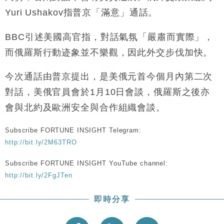
財經｜香港7月PMI回落至51 企業擴張放慢兼縮減人
12:30
Yuri Ushakov指普京「滿意」通話。
手
財經｜黑石傳再籌逾360億美元 支援Anthropic租用
11:40
BBC引述美國高官指，對話氣氛「嚴肅而實際」，
Google晶片
而俄羅斯行動迹象並不樂觀，因此外交步伐加快。
財經｜美商務部擬擴大金屬關稅範圍 14類產品或加徵
10:57
25%
今次通話由普京提出，是美俄元首今個月內第二次
本地｜新世界K11 9月升級會員制度 增鉑金卡級別鎖
18:15
對話，美俄官員會於1月10日會談，俄羅斯之後亦
定高消費客群
會與北約及歐洲安全與合作組織會談。
財經｜本港6月零售額連升14個月 珠寶鐘錶銷售升勢
17:40
最強
Subscribe FORTUNE INSIGHT Telegram:
財經｜滙控重啟最多10億美元回購 派息比率目標維持
16:33
http://bit.ly/2M63TRO
50%
Subscribe FORTUNE INSIGHT YouTube channel:
http://bit.ly/2FgJTen
即時分享