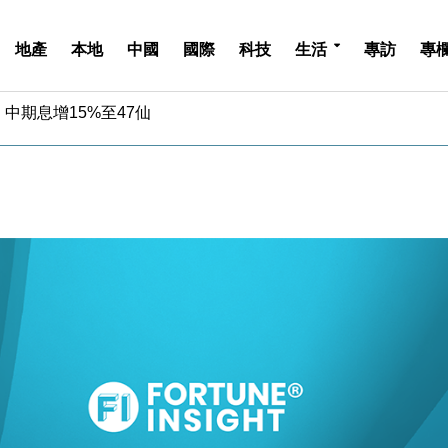
地產
本地
中國
國際
科技
生活
專訪
專
中期息增15%至47仙
4.5% 看好貿易及消費表現
金」 43歲女子損失近6900萬元
周仍升近2%
城亞洲CEO蔡德粦接任
創逾3年最長跌勢
%勝預期 貿易順差達1125億美元
單日斥6.28萬億日圓干預創新高
認部分彈藥庫存緊張
億美元押注未上市公司
中期息增15%至47仙
4.5% 看好貿易及消費表現
金」 43歲女子損失近6900萬元
周仍升近2%