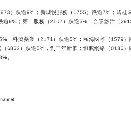
73）跌逾9%；新城悅服務（1755）跌逾7%；碧桂
）跌逾9%；第一服務（2107）跌逾3%；合景悠活（391
5%；科濟藥業（2171）跌逾5%；頤海國際（1579
（6862）跌逾5%，創三年新低；恒騰網絡（0136）飆
3%。
:
hannel: