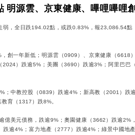
4點 明源雲、京東健康、嗶哩嗶哩
日跌194.02點，或跌0.83%，報23,086.54
。
%，創一年新低；明源雲（0909）、京東健康（6618
024）跌逾5%；​​美團（3690）跌逾3%；阿里巴巴（
%；中教控股（0839）跌逾4%；新高教（2001）跌
教育（1317）跌8%。
索逾億美元債務，跌逾9%；奧園健康（3662）跌逾2
8）跌逾4%；富力地產（2777）跌逾4%；綠景中國地產