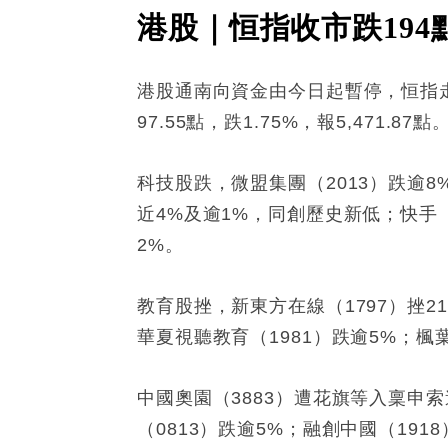
港股｜恒指收市跌19
港股通南向資金由今日起暫停，恒指走弱，全
97.55點，跌1.75%，報5,471.87點
科技股跌，微盟集團（2013）跌逾8
近4%及逾1%，同創歷史新低；快手（2
2%。
教育股挫，新東方在線（1797）挫21
華夏視聽教育（1981）跌逾5%；楓葉
中國奧園（3883）遭花旗等入稟申
（0813）跌逾5%；融創中國（191