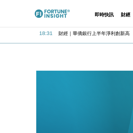
即時快訊
財經
18:31
財經｜華僑銀行上半年淨利創新高 
17:33
財經｜滙豐上調香港今年GDP預測至
16:47
本地｜假冒內地執法人員要求交「保證
16:05
財經｜日經失守6.5萬點後回穩 全
15:47
財經｜恒隆10月換帥 玩具「反」斗
15:11
財經｜韓股反覆波動收跌 連挫7周
13:44
財經｜內地7月美元計價出口增近24
12:44
財經｜日本春季三度入市撐日圓 4月
11:12
國際｜特朗普料美伊戰事快結束 承
15:59
財經｜SA售股自救後再出手 斥4
18:31
財經｜華僑銀行上半年淨利創新高 
17:33
財經｜滙豐上調香港今年GDP預測至
16:47
本地｜假冒內地執法人員要求交「保證
16:05
財經｜日經失守6.5萬點後回穩 全