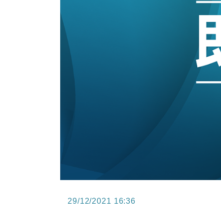
15:47
財經｜恒隆10月換帥 玩具「反」斗
15:11
財經｜韓股反覆波動收跌 連挫7周
13:44
財經｜內地7月美元計價出口增近24
12:44
財經｜日本春季三度入市撐日圓 4月
11:12
國際｜特朗普料美伊戰事快結束 承
15:59
財經｜SA售股自救後再出手 斥4
29/12/2021 16:36