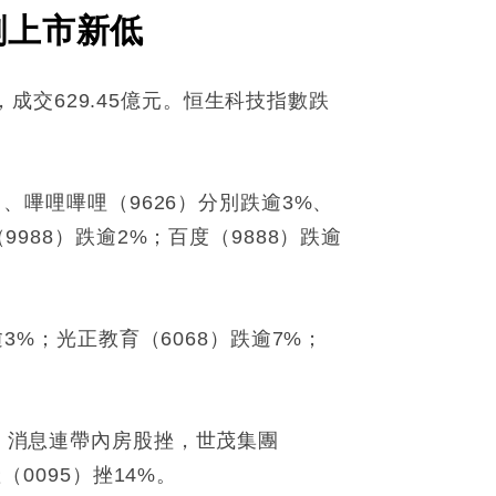
創上市新低
點，成交629.45億元。恒生科技指數跌
）、嗶哩嗶哩（9626）分別跌逾3%、
9988）跌逾2%；百度（9888）跌逾
逾3%；光正教育（6068）跌逾7%；
%，消息連帶內房股挫，世茂集團
（0095）挫14%。