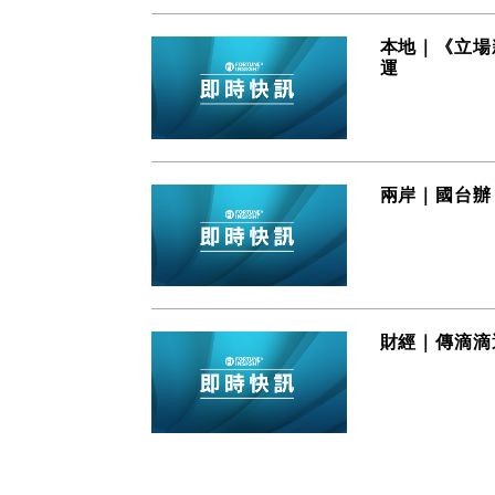
本地｜《立場
運
兩岸｜國台辦
財經｜傳滴滴