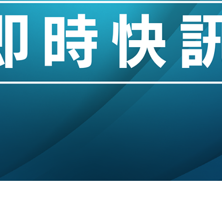
城亞洲CEO蔡德粦接任
創逾3年最長跌勢
%勝預期 貿易順差達1125億美元
單日斥6.28萬億日圓干預創新高
認部分彈藥庫存緊張
億美元押注未上市公司