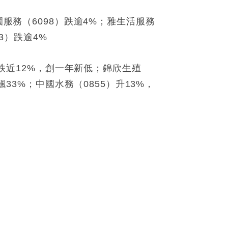
園服務（6098）跌逾4%；雅生活服務
3）跌逾4%
）跌近12%，創一年新低；錦欣生殖
33%；中國水務（0855）升13%，