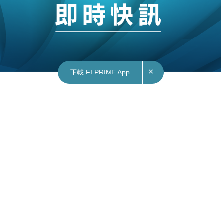
×
下載 FI PRIME App
23/12/2021
09:57
港股｜長和（00001）回購10萬股 涉逾495萬
長和（00001）昨日（22日）回購10萬股，作價逾
495萬元。
自今年3月以來，長和已先後57次回購公司股份，
股數合共2,170.6萬股，涉資超過12.38億元。