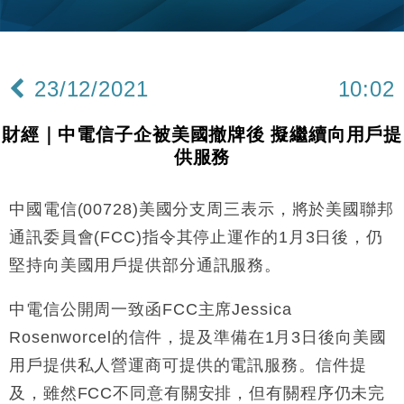
財經｜韓股反覆波動收跌 連挫7周創逾3年最長跌勢
15:11
財經｜內地7月美元計價出口增近24%勝預期 貿易順
13:44
差達1125億美元
23/12/2021
10:02
財經｜日本春季三度入市撐日圓 4月單日斥6.28萬億
12:44
日圓干預創新高
財經｜中電信子企被美國撤牌後 擬繼續向用戶提
國際｜特朗普料美伊戰事快結束 承認部分彈藥庫存緊
11:12
供服務
張
財經｜SA售股自救後再出手 斥4億美元押注未上市公
15:59
司
中國電信(00728)美國分支周三表示，將於美國聯邦
財經｜華僑銀行上半年淨利創新高 中期息增15%至
18:31
通訊委員會(FCC)指令其停止運作的1月3日後，仍
47仙
堅持向美國用戶提供部分通訊服務。
財經｜滙豐上調香港今年GDP預測至4.5% 看好貿易
17:33
及消費表現
中電信公開周一致函FCC主席Jessica
本地｜假冒內地執法人員要求交「保證金」 43歲女子
16:47
Rosenworcel的信件，提及準備在1月3日後向美國
損失近6900萬元
用戶提供私人營運商可提供的電訊服務。信件提
財經｜日經失守6.5萬點後回穩 全周仍升近2%
16:05
及，雖然FCC不同意有關安排，但有關程序仍未完