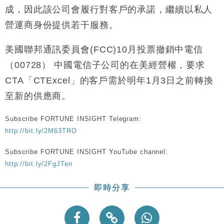
財經｜恒隆10月換帥 玩具「反」斗城亞洲CEO蔡德
15:47
成，因此該公司會履行對客戶的承諾，繼續以私人
粦接任
營運商身份提供若干服務。
財經｜韓股反覆波動收跌 連挫7周創逾3年最長跌勢
15:11
美國聯邦通訊委員會(FCC)10月投票撤銷中電信
財經｜內地7月美元計價出口增近24%勝預期 貿易順
13:44
（00728） 中國電信子公司的在美經營權，要求
差達1125億美元
CTA「CTExcel」的客戶需於明年1月3日之前轉換
財經｜日本春季三度入市撐日圓 4月單日斥6.28萬億
12:44
日圓干預創新高
至新的供應商。
國際｜特朗普料美伊戰事快結束 承認部分彈藥庫存緊
11:12
張
Subscribe FORTUNE INSIGHT Telegram:
財經｜SA售股自救後再出手 斥4億美元押注未上市公
http://bit.ly/2M63TRO
15:59
司
Subscribe FORTUNE INSIGHT YouTube channel:
http://bit.ly/2FgJTen
即時分享