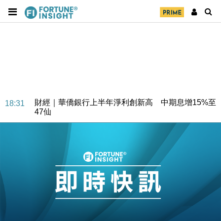
財經｜華僑銀行上半年淨利創新高 中期息增15%至
18:31
47仙
財經｜滙豐上調香港今年GDP預測至4.5% 看好貿易
17:33
及消費表現
本地｜假冒內地執法人員要求交「保證金」 43歲女子
16:47
損失近6900萬元
財經｜日經失守6.5萬點後回穩 全周仍升近2%
16:05
財經｜恒隆10月換帥 玩具「反」斗城亞洲CEO蔡德
15:47
粦接任