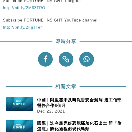
Subscribe FORTUNE INSIGHT Telegram:
勞工一年
http://bit.ly/2M63TRO
中國｜強颱風「白海豚」殘渦北上 上海取消逾900班
12:11
機
Subscribe FORTUNE INSIGHT YouTube channel:
http://bit.ly/2FgJTen
財經｜華僑銀行上半年淨利創新高 中期息增15%至
18:31
47仙
即時分享
財經｜滙豐上調香港今年GDP預測至4.5% 看好貿易
17:33
及消費表現
本地｜假冒內地執法人員要求交「保證金」 43歲女子
16:47
損失近6900萬元
財經｜日經失守6.5萬點後回穩 全周仍升近2%
16:05
相關文章
中國｜阿里雲未及時報告安全漏洞 遭工信部
暫停合作6個月
Dec 22, 2021
國際｜迄今最完好恐龍胚胎化石出土 證「偷
蛋龍」孵化過程似現代鳥類