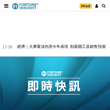
經濟｜大摩看淡內房今年表現 削新開工及銷售預測
17:38
科技｜iPhone 18 Pro成本或升4成 蘋果或犧牲毛利穩
16:55
定新機售價
本地｜香港迪拜下月10日合辦氣候金融會議
15:38
財經｜大摩削老鋪黃金目標價至505元 惟維持「增
14:49
持」評級
本地｜華嫂冰室太子店涉提供失實資料 遭禁申請輸入
13:49
勞工一年
中國｜強颱風「白海豚」殘渦北上 上海取消逾900班
12:11