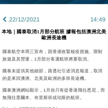
機
財經｜華僑銀行上半年淨利創新高 中期息增15%至
18:31
47仙
22/12/2021
14:49
財經｜滙豐上調香港今年GDP預測至4.5% 看好貿易
17:33
及消費表現
本地｜國泰取消1月部分航班 據報包括澳洲北美
本地｜假冒內地執法人員要求交「保證金」 43歲女子
16:47
歐洲長途機
損失近6900萬元
財經｜日經失守6.5萬點後回穩 全周仍升近2%
16:05
國泰航空本周三宣布，因香港收緊檢疫措施、限制
經濟｜大摩看淡內房今年表現 削新開工及銷售預測
17:38
旅遊及其營運，1月部分客運航班將要取消。
科技｜iPhone 18 Pro成本或升4成 蘋果或犧牲毛利穩
國泰未提供其他細節，路透社引述消息報道，取消
16:55
定新機售價
的是來回澳洲、北美及歐洲的多班長途機。
本地｜香港迪拜下月10日合辦氣候金融會議
15:38
國泰澳洲網站顯示，1月份只有從香港飛往悉尼，而
財經｜大摩削老鋪黃金目標價至505元 惟維持「增
14:49
無飛往墨爾本、布里斯班或珀斯的航班。
持」評級
本地｜華嫂冰室太子店涉提供失實資料 遭禁申請輸入
13:49