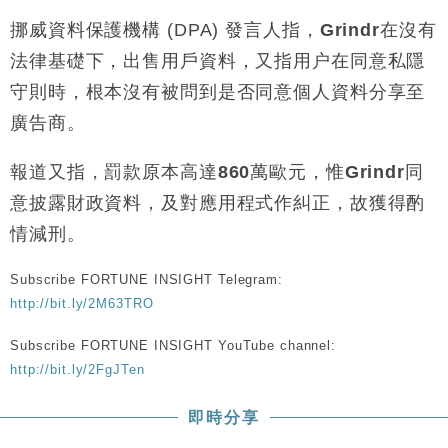
機
挪威資料保護機構
(
DPA
)
發言人指，
Grindr
在沒有
財經｜華僑銀行上半年淨利創新高 中期息增15%至
18:31
法律基礎下，出售用戶資料，又指用户在同意私隱
47仙
守則時，根本沒有被問到是否同意個人資料分享至
財經｜滙豐上調香港今年GDP預測至4.5% 看好貿易
17:33
及消費表現
廣告商。
本地｜假冒內地執法人員要求交「保證金」 43歲女子
16:47
損失近6900萬元
報道又指，罰款原本高達
860
萬歐元，惟
Grindr
同
財經｜日經失守6.5萬點後回穩 全周仍升近2%
16:05
意披露財政資料，及對應用程式作糾正，故獲得酌
情減刑。
財經｜恒隆10月換帥 玩具「反」斗城亞洲CEO蔡德
15:47
粦接任
Subscribe FORTUNE INSIGHT Telegram:
財經｜韓股反覆波動收跌 連挫7周創逾3年最長跌勢
15:11
http://bit.ly/2M63TRO
Subscribe FORTUNE INSIGHT YouTube channel:
財經｜內地7月美元計價出口增近24%勝預期 貿易順
13:44
差達1125億美元
http://bit.ly/2FgJTen
財經｜日本春季三度入市撐日圓 4月單日斥6.28萬億
12:44
日圓干預創新高
即時分享