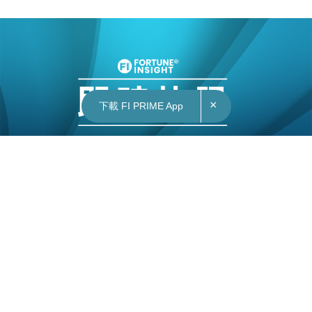
×
下載 FI PRIME App
16/12/2021
14:08
地產｜鯉景灣520實呎戶獲上車客垂青 845萬元獲
承接 2006年貨升值逾2倍