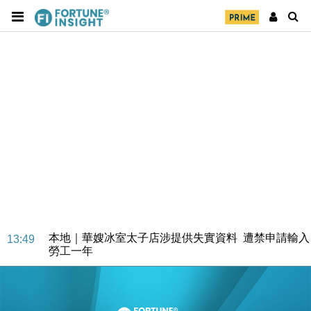
本地｜華嫂冰室太子店涉提供失實資料 遭禁申請輸入
13:49
勞工一年
中國｜強颱風「白海豚」殘渦北上 上海取消逾900班
12:11
機
財經｜華僑銀行上半年淨利創新高 中期息增15%至
18:31