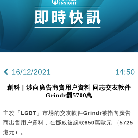
47仙
財經｜滙豐上調香港今年GDP預測至4.5% 看好貿易
17:33
及消費表現
本地｜假冒內地執法人員要求交「保證金」 43歲女子
16:47
損失近6900萬元
財經｜日經失守6.5萬點後回穩 全周仍升近2%
16:05
財經｜恒隆10月換帥 玩具「反」斗城亞洲CEO蔡德
15:47
粦接任
16/12/2021
14:50
財經｜韓股反覆波動收跌 連挫7周創逾3年最長跌勢
15:11
創科｜涉向廣告商賣用户資料 同志交友軟件
財經｜內地7月美元計價出口增近24%勝預期 貿易順
13:44
Grindr罰5700萬
差達1125億美元
財經｜日本春季三度入市撐日圓 4月單日斥6.28萬億
12:44
日圓干預創新高
主攻「
LGBT
」市場的交友軟件
Grindr
被指向廣告
本地｜華嫂冰室太子店涉提供失實資料 遭禁申請輸入
13:49
商出售用户資料，在挪威被罰款
650
萬歐元
（
5725
勞工一年
港元）。
中國｜強颱風「白海豚」殘渦北上 上海取消逾900班
12:11