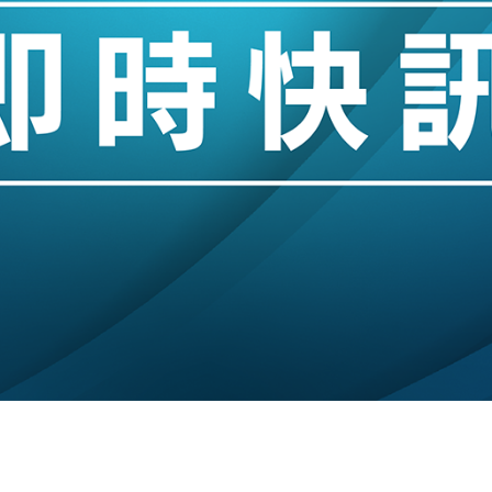
城亞洲CEO蔡德粦接任
創逾3年最長跌勢
%勝預期 貿易順差達1125億美元
單日斥6.28萬億日圓干預創新高
認部分彈藥庫存緊張
億美元押注未上市公司