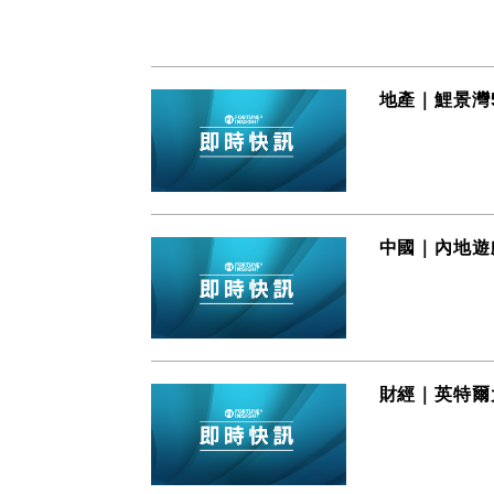
地產｜鯉景灣5
中國｜內地遊戲
財經｜英特爾