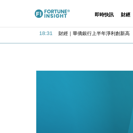
即時快訊
財經
18:31
財經｜華僑銀行上半年淨利創新高 
17:33
財經｜滙豐上調香港今年GDP預測至
16:47
本地｜假冒內地執法人員要求交「保證
16:05
財經｜日經失守6.5萬點後回穩 全
15:47
財經｜恒隆10月換帥 玩具「反」斗
15:11
財經｜韓股反覆波動收跌 連挫7周
13:44
財經｜內地7月美元計價出口增近24
12:44
財經｜日本春季三度入市撐日圓 4月
11:12
國際｜特朗普料美伊戰事快結束 承
15:59
財經｜SA售股自救後再出手 斥4
18:31
財經｜華僑銀行上半年淨利創新高 
17:33
財經｜滙豐上調香港今年GDP預測至
16:47
本地｜假冒內地執法人員要求交「保證
16:05
財經｜日經失守6.5萬點後回穩 全