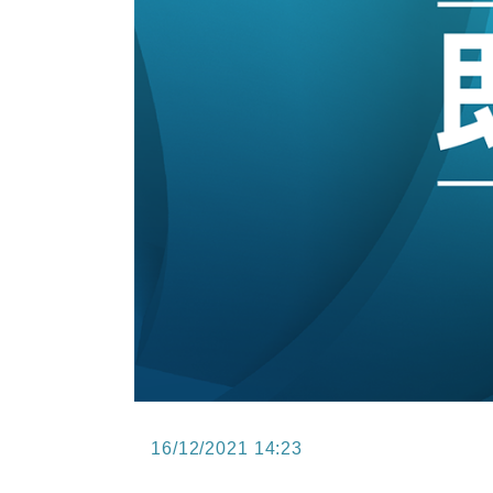
15:47
財經｜恒隆10月換帥 玩具「反」斗
15:11
財經｜韓股反覆波動收跌 連挫7周
13:44
財經｜內地7月美元計價出口增近24
12:44
財經｜日本春季三度入市撐日圓 4月
11:12
國際｜特朗普料美伊戰事快結束 承
15:59
財經｜SA售股自救後再出手 斥4
16/12/2021 14:23