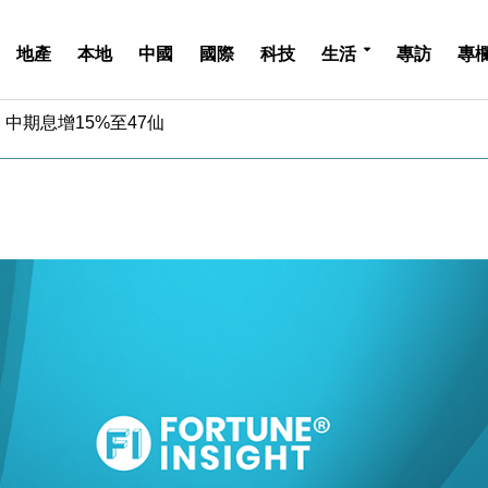
地產
本地
中國
國際
科技
生活
專訪
專
中期息增15%至47仙
4.5% 看好貿易及消費表現
金」 43歲女子損失近6900萬元
周仍升近2%
城亞洲CEO蔡德粦接任
創逾3年最長跌勢
%勝預期 貿易順差達1125億美元
單日斥6.28萬億日圓干預創新高
認部分彈藥庫存緊張
億美元押注未上市公司
中期息增15%至47仙
4.5% 看好貿易及消費表現
金」 43歲女子損失近6900萬元
周仍升近2%