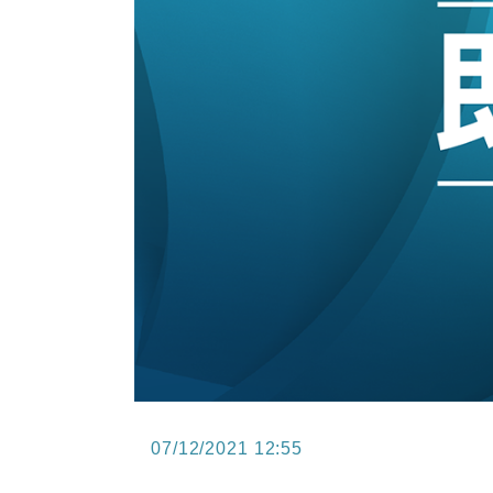
15:47
財經｜恒隆10月換帥 玩具「反」斗
15:11
財經｜韓股反覆波動收跌 連挫7周
13:44
財經｜內地7月美元計價出口增近24
12:44
財經｜日本春季三度入市撐日圓 4月
11:12
國際｜特朗普料美伊戰事快結束 承
15:59
財經｜SA售股自救後再出手 斥4
07/12/2021 12:55