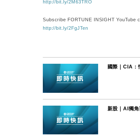
http://bit.ly/2M63TRO
Subscribe FORTUNE INSIGHT YouTube c
http://bit.ly/2FgJTen
國際｜CIA
新股｜AI獨角