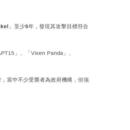
ckel
」至少
5
年，發現其攻擊目標符合
APT15
」、「
Vixen Panda
」、
擊，當中不少受襲者為政府機構，但強