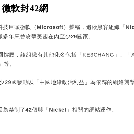
 微軟封42網
科技巨頭微軟（
Microsoft
）聲稱，追蹤黑客組織「
Ni
織多年來曾攻擊美國在內至少
29
國家。
國撐腰，該組織有其他化名包括「
KE3CHANG
」、「
」等。
少
29
國發動以「中國地緣政治利益」為依歸的網絡襲
因為禁制了
42
個與「
Nickel
」相關的網站運作。
: