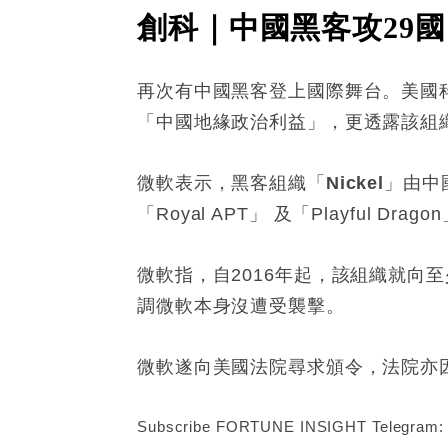
創科｜中國黑客攻29國
再次有中國黑客登上國際舞台。美國
「中國地緣政治利益」，更透露該組
微軟表示，黑客組織「
Nickel
」由中
「
Royal APT
」
及「
Playful Dragon
微軟指，自
2016
年起，該組織就向至
調微軟本身沒遭受襲擊。
微軟遂向美國法院尋求頒令，法院亦
Subscribe FORTUNE INSIGHT Telegram