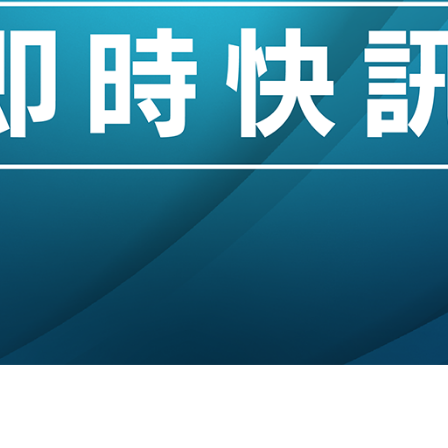
城亞洲CEO蔡德粦接任
創逾3年最長跌勢
%勝預期 貿易順差達1125億美元
單日斥6.28萬億日圓干預創新高
認部分彈藥庫存緊張
億美元押注未上市公司