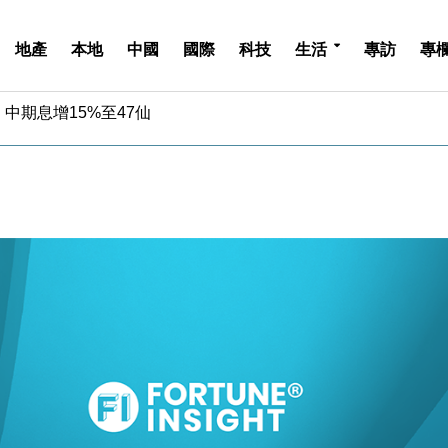
地產
本地
中國
國際
科技
生活
專訪
專
中期息增15%至47仙
4.5% 看好貿易及消費表現
金」 43歲女子損失近6900萬元
周仍升近2%
城亞洲CEO蔡德粦接任
創逾3年最長跌勢
%勝預期 貿易順差達1125億美元
單日斥6.28萬億日圓干預創新高
認部分彈藥庫存緊張
億美元押注未上市公司
中期息增15%至47仙
4.5% 看好貿易及消費表現
金」 43歲女子損失近6900萬元
周仍升近2%