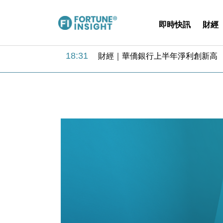
即時快訊
財經
18:31
財經｜華僑銀行上半年淨利創新高 
17:33
財經｜滙豐上調香港今年GDP預測至
16:47
本地｜假冒內地執法人員要求交「保證
16:05
財經｜日經失守6.5萬點後回穩 全
15:47
財經｜恒隆10月換帥 玩具「反」斗
15:11
財經｜韓股反覆波動收跌 連挫7周
13:44
財經｜內地7月美元計價出口增近24
12:44
財經｜日本春季三度入市撐日圓 4月
11:12
國際｜特朗普料美伊戰事快結束 承
15:59
財經｜SA售股自救後再出手 斥4
18:31
財經｜華僑銀行上半年淨利創新高 
17:33
財經｜滙豐上調香港今年GDP預測至
16:47
本地｜假冒內地執法人員要求交「保證
16:05
財經｜日經失守6.5萬點後回穩 全