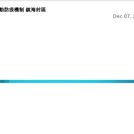
動防疫機制 鎮海封區
Dec 07,