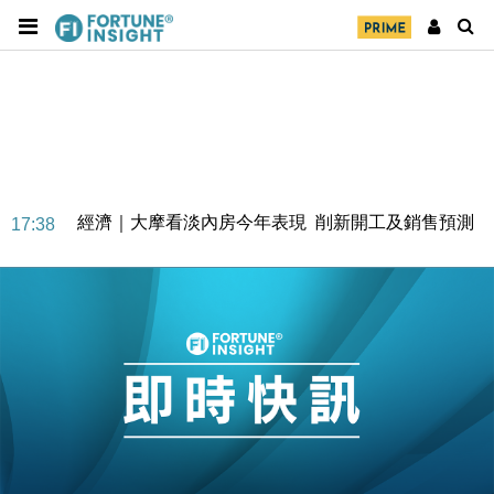
經濟｜大摩看淡內房今年表現 削新開工及銷售預測
17:38
科技｜iPhone 18 Pro成本或升4成 蘋果或犧牲毛利穩
16:55
定新機售價
本地｜香港迪拜下月10日合辦氣候金融會議
15:38
財經｜大摩削老鋪黃金目標價至505元 惟維持「增
14:49
持」評級
本地｜華嫂冰室太子店涉提供失實資料 遭禁申請輸入
13:49
勞工一年