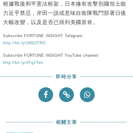
本地｜華嫂冰室太子店涉提供失實資料 遭禁申請輸入
13:49
根據戰後和平憲法框架，日本擁有攻擊別國領土能
勞工一年
力近乎禁忌，岸田一說或意味自衛隊戰鬥部署日後
中國｜強颱風「白海豚」殘渦北上 上海取消逾900班
12:11
大幅改變，以及是否已得到美國首肯。
機
財經｜華僑銀行上半年淨利創新高 中期息增15%至
18:31
Subscribe FORTUNE INSIGHT Telegram:
47仙
http://bit.ly/2M63TRO
財經｜滙豐上調香港今年GDP預測至4.5% 看好貿易
17:33
及消費表現
Subscribe FORTUNE INSIGHT YouTube channel:
本地｜假冒內地執法人員要求交「保證金」 43歲女子
16:47
http://bit.ly/2FgJTen
損失近6900萬元
財經｜日經失守6.5萬點後回穩 全周仍升近2%
16:05
即時分享
相關文章