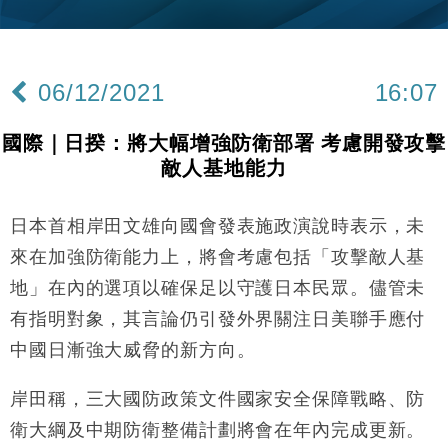
中國｜強颱風「白海豚」殘渦北上 上海取消逾900班
12:11
機
財經｜華僑銀行上半年淨利創新高 中期息增15%至
18:31
47仙
06/12/2021
16:07
財經｜滙豐上調香港今年GDP預測至4.5% 看好貿易
17:33
及消費表現
國際｜日揆：將大幅增強防衛部署 考慮開發攻擊
本地｜假冒內地執法人員要求交「保證金」 43歲女子
16:47
敵人基地能力
損失近6900萬元
財經｜日經失守6.5萬點後回穩 全周仍升近2%
16:05
日本首相岸田文雄向國會發表施政演說時表示，未
經濟｜大摩看淡內房今年表現 削新開工及銷售預測
17:38
來在加強防衛能力上，將會考慮包括「攻擊敵人基
地」在內的選項以確保足以守護日本民眾。儘管未
科技｜iPhone 18 Pro成本或升4成 蘋果或犧牲毛利穩
16:55
有指明對象，其言論仍引發外界關注日美聯手應付
定新機售價
中國日漸強大威脅的新方向。
本地｜香港迪拜下月10日合辦氣候金融會議
15:38
岸田稱，三大國防政策文件國家安全保障戰略、防
財經｜大摩削老鋪黃金目標價至505元 惟維持「增
14:49
持」評級
衛大綱及中期防衛整備計劃將會在年內完成更新。