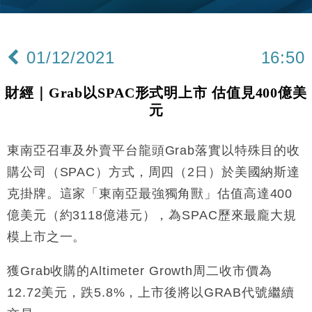
Google晶片
財經｜美商務部擬擴大金屬關稅範圍 14類產品或加徵
10:57
25%
01/12/2021
16:50
本地｜新世界K11 9月升級會員制度 增鉑金卡級別鎖
18:15
定高消費客群
財經｜Grab以SPAC形式明上市 估值見400億美
財經｜本港6月零售額連升14個月 珠寶鐘錶銷售升勢
17:40
元
最強
財經｜滙控重啟最多10億美元回購 派息比率目標維持
16:33
50%
東南亞召車及外賣平台龍頭Grab落實以特殊目的收
財經｜SA售股自救後再出手 斥4億美元押注未上市公
15:59
購公司（SPAC）方式，周四（2日）於美國納斯達
司
克掛牌。這家「東南亞最強獨角獸」估值高達400
財經｜精星香港夥菜鳥拓全球智慧倉儲市場 加快海外
11:30
億美元（約3118億港元），為SPAC歷來最龐大規
市場落地
模上市之一。
地產｜大酒店中期轉賺2300萬元 斥21億翻新香港及
14:50
東京半島
獲Grab收購的Altimeter Growth周二收市價為
國際｜特朗普赴洛杉磯高球場活動前 男子攜槍彈被捕
13:12
12.72美元，跌5.8%，上市後將以GRAB代號繼續
財經｜香港7月PMI回落至51 企業擴張放慢兼縮減人
12:30