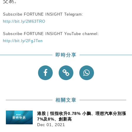
交易。
手
財經｜黑石傳再籌逾360億美元 支援Anthropic租用
11:40
Subscribe FORTUNE INSIGHT Telegram:
Google晶片
http://bit.ly/2M63TRO
財經｜美商務部擬擴大金屬關稅範圍 14類產品或加徵
10:57
25%
Subscribe FORTUNE INSIGHT YouTube channel:
http://bit.ly/2FgJTen
本地｜新世界K11 9月升級會員制度 增鉑金卡級別鎖
18:15
定高消費客群
即時分享
財經｜本港6月零售額連升14個月 珠寶鐘錶銷售升勢
17:40
最強
財經｜滙控重啟最多10億美元回購 派息比率目標維持
16:33
50%
相關文章
港股｜恒指收升0.78% 小鵬、理想汽車分別漲
7%及8%、創新高
Dec 01, 2021