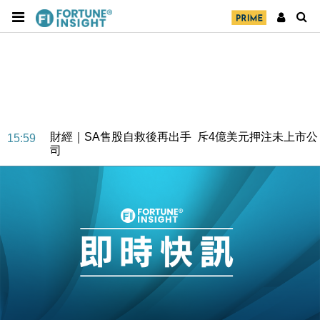
財經｜SA售股自救後再出手 斥4億美元押注未上市公
15:59
司
財經｜精星香港夥菜鳥拓全球智慧倉儲市場 加快海外
11:30
市場落地
地產｜大酒店中期轉賺2300萬元 斥21億翻新香港及
14:50
東京半島
國際｜特朗普赴洛杉磯高球場活動前 男子攜槍彈被捕
13:12
財經｜香港7月PMI回落至51 企業擴張放慢兼縮減人
12:30
手
財經｜黑石傳再籌逾360億美元 支援Anthropic租用
11:40