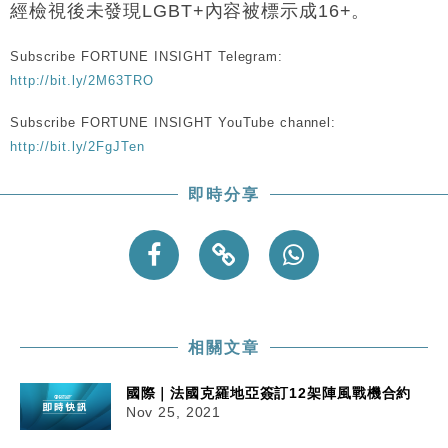
經檢視後未發現LGBT+內容被標示成16+。
粦接任
財經｜韓股反覆波動收跌 連挫7周創逾3年最長跌勢
15:11
Subscribe FORTUNE INSIGHT Telegram:
http://bit.ly/2M63TRO
財經｜內地7月美元計價出口增近24%勝預期 貿易順
13:44
差達1125億美元
Subscribe FORTUNE INSIGHT YouTube channel:
財經｜日本春季三度入市撐日圓 4月單日斥6.28萬億
http://bit.ly/2FgJTen
12:44
日圓干預創新高
即時分享
國際｜特朗普料美伊戰事快結束 承認部分彈藥庫存緊
11:12
張
財經｜SA售股自救後再出手 斥4億美元押注未上市公
15:59
司
相關文章
國際｜法國克羅地亞簽訂12架陣風戰機合約
Nov 25, 2021