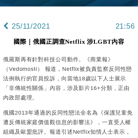
財經｜內地7月美元計價出口增近24%勝預期 貿易順
13:44
差達1125億美元
25/11/2021
21:56
財經｜日本春季三度入市撐日圓 4月單日斥6.28萬億
12:44
日圓干預創新高
國際｜俄國正調查Netflix 涉LGBT內容
國際｜特朗普料美伊戰事快結束 承認部分彈藥庫存緊
11:12
張
俄羅斯再有針對科技公司動作。《商業報》
財經｜SA售股自救後再出手 斥4億美元押注未上市公
15:59
司
（Vedomosti） 報道，Netflix被負責監察反同性戀
財經｜華僑銀行上半年淨利創新高 中期息增15%至
18:31
法例執行的官員投訴，向當地18歲以下人士展示
47仙
「非傳統性關係」內容，涉及影片16+分類，正由
財經｜滙豐上調香港今年GDP預測至4.5% 看好貿易
17:33
及消費表現
內政部處理。
本地｜假冒內地執法人員要求交「保證金」 43歲女子
16:47
損失近6900萬元
俄國2013年通過的反同性戀法全名為《保護兒童免
財經｜日經失守6.5萬點後回穩 全周仍升近2%
遭反傳統家庭價值觀信息的影響法》，一直受人權
16:05
組織及歐盟批評。報道引述Netflix知情人士表示，
財經｜恒隆10月換帥 玩具「反」斗城亞洲CEO蔡德
15:47