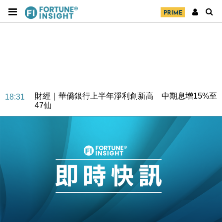
財經｜華僑銀行上半年淨利創新高 中期息增15%至
18:31
47仙
財經｜滙豐上調香港今年GDP預測至4.5% 看好貿易
17:33
及消費表現
本地｜假冒內地執法人員要求交「保證金」 43歲女子
16:47
損失近6900萬元
財經｜日經失守6.5萬點後回穩 全周仍升近2%
16:05
財經｜恒隆10月換帥 玩具「反」斗城亞洲CEO蔡德
15:47
粦接任
財經｜韓股反覆波動收跌 連挫7周創逾3年最長跌勢
15:11