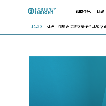
即時快訊
財經
15:59
財經｜SA售股自救後再出手 斥4
11:30
財經｜精星香港夥菜鳥拓全球智慧倉
14:50
地產｜大酒店中期轉賺2300萬元 
13:12
國際｜特朗普赴洛杉磯高球場活動前
12:30
財經｜香港7月PMI回落至51 企
11:40
財經｜黑石傳再籌逾360億美元 支援Ant
10:57
財經｜美商務部擬擴大金屬關稅範圍 
18:15
本地｜新世界K11 9月升級會員制
17:40
財經｜本港6月零售額連升14個月
16:33
財經｜滙控重啟最多10億美元回購 
15:59
財經｜SA售股自救後再出手 斥4
11:30
財經｜精星香港夥菜鳥拓全球智慧倉
14:50
地產｜大酒店中期轉賺2300萬元 
13:12
國際｜特朗普赴洛杉磯高球場活動前
12:30
財經｜香港7月PMI回落至51 企
11:40
財經｜黑石傳再籌逾360億美元 支援Ant