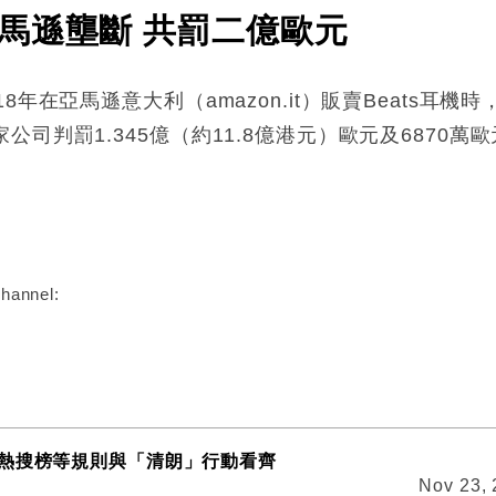
馬遜壟斷 共罰二億歐元
8年在亞馬遜意大利（amazon.it）販賣Beats耳
司判罰1.345億（約11.8億港元）歐元及6870萬
:
hannel:
熱搜榜等規則與「清朗」行動看齊
Nov 23,