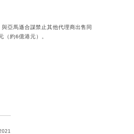
機時，與亞馬遜合謀禁止其他代理商出售同
歐元（約6億港元）。
 2021