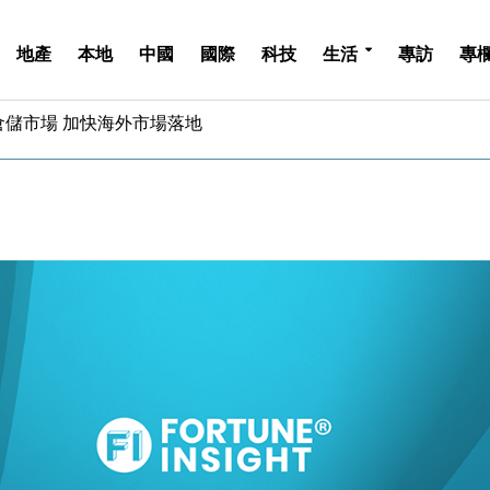
地產
本地
中國
國際
科技
生活
專訪
專
億美元押注未上市公司
儲市場 加快海外市場落地
斥21億翻新香港及東京半島
 男子攜槍彈被捕
業擴張放慢兼縮減人手
hropic租用Google晶片
14類產品或加徵25%
度 增鉑金卡級別鎖定高消費客群
 珠寶鐘錶銷售升勢最強
派息比率目標維持50%
億美元押注未上市公司
儲市場 加快海外市場落地
斥21億翻新香港及東京半島
 男子攜槍彈被捕
業擴張放慢兼縮減人手
hropic租用Google晶片