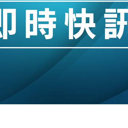
14類產品或加徵25%
度 增鉑金卡級別鎖定高消費客群
 珠寶鐘錶銷售升勢最強
派息比率目標維持50%