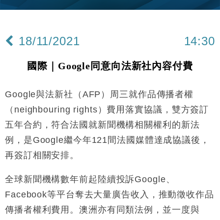
財經｜內地7月美元計價出口增近24%勝預期 貿易順
13:44
差達1125億美元
18/11/2021
14:30
財經｜日本春季三度入市撐日圓 4月單日斥6.28萬億
12:44
日圓干預創新高
國際｜Google同意向法新社內容付費
國際｜特朗普料美伊戰事快結束 承認部分彈藥庫存緊
11:12
張
Google與法新社（AFP）周三就作品傳播者權
財經｜SA售股自救後再出手 斥4億美元押注未上市公
15:59
司
（neighbouring rights）費用落實協議，雙方簽訂
財經｜華僑銀行上半年淨利創新高 中期息增15%至
18:31
五年合約，符合法國就新聞機構相關權利的新法
47仙
例，是Google繼今年121間法國媒體達成協議後，
財經｜滙豐上調香港今年GDP預測至4.5% 看好貿易
17:33
及消費表現
再簽訂相關安排。
本地｜假冒內地執法人員要求交「保證金」 43歲女子
16:47
損失近6900萬元
全球新聞機構數年前起陸續投訴Google、
財經｜日經失守6.5萬點後回穩 全周仍升近2%
Facebook等平台奪去大量廣告收入，推動徵收作品
16:05
傳播者權利費用。澳洲亦有同類法例，並一度與
財經｜恒隆10月換帥 玩具「反」斗城亞洲CEO蔡德
15:47