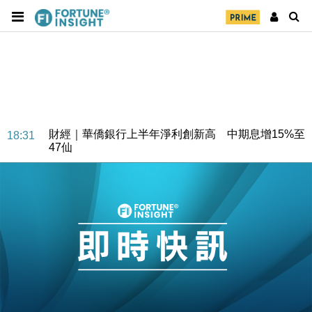
財經｜華僑銀行上半年淨利創新高 中期息增15%至
18:31
47仙
財經｜滙豐上調香港今年GDP預測至4.5% 看好貿易
17:33
及消費表現
本地｜假冒內地執法人員要求交「保證金」 43歲女子
16:47
損失近6900萬元
財經｜日經失守6.5萬點後回穩 全周仍升近2%
16:05
財經｜恒隆10月換帥 玩具「反」斗城亞洲CEO蔡德
15:47
粦接任
財經｜韓股反覆波動收跌 連挫7周創逾3年最長跌勢
15:11