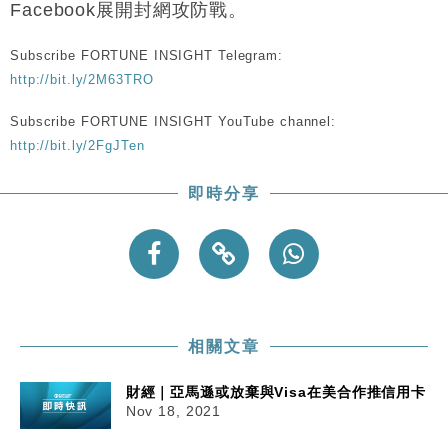
Facebook展開封網攻防戰。
粦接任
財經｜韓股反覆波動收跌 連挫7周創逾3年最長跌勢
15:11
Subscribe FORTUNE INSIGHT Telegram:
http://bit.ly/2M63TRO
財經｜內地7月美元計價出口增近24%勝預期 貿易順
13:44
差達1125億美元
Subscribe FORTUNE INSIGHT YouTube channel:
財經｜日本春季三度入市撐日圓 4月單日斥6.28萬億
http://bit.ly/2FgJTen
12:44
日圓干預創新高
即時分享
國際｜特朗普料美伊戰事快結束 承認部分彈藥庫存緊
11:12
張
財經｜SA售股自救後再出手 斥4億美元押注未上市公
15:59
司
相關文章
財經｜亞馬遜或放棄與Visa在美合作推信用卡
Nov 18, 2021