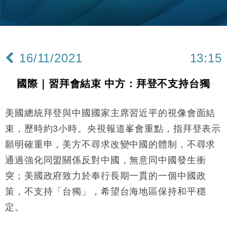
財經｜美商務部擬擴大金屬關稅範圍 14類產品或加徵
10:57
25%
本地｜新世界K11 9月升級會員制度 增鉑金卡級別鎖
18:15
定高消費客群
16/11/2021
13:15
財經｜本港6月零售額連升14個月 珠寶鐘錶銷售升勢
17:40
最強
國際｜習拜會結束 中方：拜登不支持台獨
財經｜滙控重啟最多10億美元回購 派息比率目標維持
16:33
50%
美國總統拜登與中國國家主席習近平的視像會面結
財經｜SA售股自救後再出手 斥4億美元押注未上市公
15:59
司
束，歷時約3小時。央視報道峯會重點，指拜登表示
財經｜精星香港夥菜鳥拓全球智慧倉儲市場 加快海外
11:30
願明確重申，美方不尋求改變中國的體制，不尋求
市場落地
通過強化同盟關係反對中國，無意同中國發生衝
地產｜大酒店中期轉賺2300萬元 斥21億翻新香港及
14:50
東京半島
突；美國政府致力於奉行長期一貫的一個中國政
國際｜特朗普赴洛杉磯高球場活動前 男子攜槍彈被捕
策，不支持「台獨」，希望台海地區保持和平穩
13:12
定。
財經｜香港7月PMI回落至51 企業擴張放慢兼縮減人
12:30
手