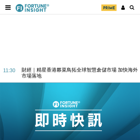
財經｜SA售股自救後再出手 斥4億美元押注未上市公
15:59
司
財經｜精星香港夥菜鳥拓全球智慧倉儲市場 加快海外
11:30
市場落地
地產｜大酒店中期轉賺2300萬元 斥21億翻新香港及
14:50
東京半島
國際｜特朗普赴洛杉磯高球場活動前 男子攜槍彈被捕
13:12
財經｜香港7月PMI回落至51 企業擴張放慢兼縮減人
12:30
手
財經｜黑石傳再籌逾360億美元 支援Anthropic租用
11:40
Google晶片