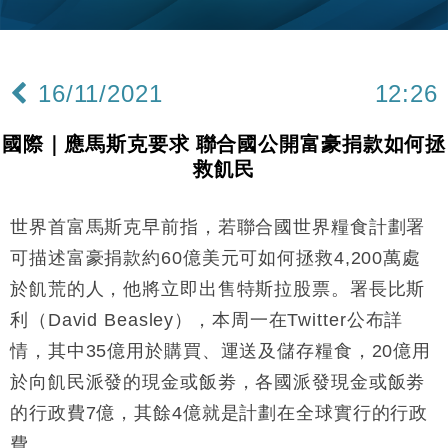
財經｜韓股反覆波動收跌 連挫7周創逾3年最長跌勢
15:11
財經｜內地7月美元計價出口增近24%勝預期 貿易順
13:44
差達1125億美元
16/11/2021
12:26
財經｜日本春季三度入市撐日圓 4月單日斥6.28萬億
12:44
日圓干預創新高
國際｜應馬斯克要求 聯合國公開富豪捐款如何拯
國際｜特朗普料美伊戰事快結束 承認部分彈藥庫存緊
11:12
救飢民
張
財經｜SA售股自救後再出手 斥4億美元押注未上市公
15:59
司
世界首富馬斯克早前指，若聯合國世界糧食計劃署
財經｜華僑銀行上半年淨利創新高 中期息增15%至
18:31
可描述富豪捐款約60億美元可如何拯救4,200萬處
47仙
於飢荒的人，他將立即出售特斯拉股票。署長比斯
財經｜滙豐上調香港今年GDP預測至4.5% 看好貿易
17:33
利（David Beasley），本周一在Twitter公布詳
及消費表現
情，其中35億用於購買、運送及儲存糧食，20億用
本地｜假冒內地執法人員要求交「保證金」 43歲女子
16:47
損失近6900萬元
於向飢民派發的現金或飯劵，各國派發現金或飯劵
財經｜日經失守6.5萬點後回穩 全周仍升近2%
16:05
的行政費7億，其餘4億就是計劃在全球實行的行政
費。