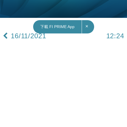
×
下載 FI PRIME App
16/11/2021
12:24
中國｜小米員工舉報違反公司規章制度的行為或
者線索 最高獎100萬人民幣
小米安全監察部發微博稱，2021年第三季度，小米
集團安全監察部共查處28宗違規違紀案件，全員內
部通報4宗移送司法案件，多人被依法處理。上述違
規問題主要集中在非國家工作人員受賄、職務侵
佔、合作商詐騙等方面。
小米安全監察部呼籲，廣大員工若發現存在違反公