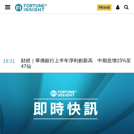
財經｜華僑銀行上半年淨利創新高 中期息增15%至
18:31
47仙
財經｜滙豐上調香港今年GDP預測至4.5% 看好貿易
17:33
及消費表現
本地｜假冒內地執法人員要求交「保證金」 43歲女子
16:47
損失近6900萬元
財經｜日經失守6.5萬點後回穩 全周仍升近2%
16:05
財經｜恒隆10月換帥 玩具「反」斗城亞洲CEO蔡德
15:47
粦接任