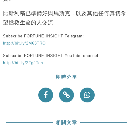
財經｜恒隆10月換帥 玩具「反」斗城亞洲CEO蔡德
15:47
粦接任
比斯利稱已準備好與馬斯克，以及其他任何真切希
財經｜韓股反覆波動收跌 連挫7周創逾3年最長跌勢
15:11
望拯救生命的人交流。
財經｜內地7月美元計價出口增近24%勝預期 貿易順
13:44
Subscribe FORTUNE INSIGHT Telegram:
差達1125億美元
http://bit.ly/2M63TRO
財經｜日本春季三度入市撐日圓 4月單日斥6.28萬億
12:44
日圓干預創新高
Subscribe FORTUNE INSIGHT YouTube channel:
國際｜特朗普料美伊戰事快結束 承認部分彈藥庫存緊
11:12
http://bit.ly/2FgJTen
張
財經｜SA售股自救後再出手 斥4億美元押注未上市公
15:59
即時分享
司
相關文章