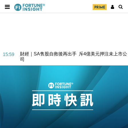
財經｜SA售股自救後再出手 斥4億美元押注未上市公
15:59
司
財經｜精星香港夥菜鳥拓全球智慧倉儲市場 加快海外
11:30
市場落地
地產｜大酒店中期轉賺2300萬元 斥21億翻新香港及
14:50
東京半島
國際｜特朗普赴洛杉磯高球場活動前 男子攜槍彈被捕
13:12
財經｜香港7月PMI回落至51 企業擴張放慢兼縮減人
12:30
手
財經｜黑石傳再籌逾360億美元 支援Anthropic租用
11:40