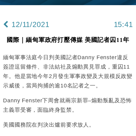
Google晶片
財經｜美商務部擬擴大金屬關稅範圍 14類產品或加徵
10:57
25%
12/11/2021
15:41
本地｜新世界K11 9月升級會員制度 增鉑金卡級別鎖
18:15
定高消費客群
國際｜緬甸軍政府打壓傳媒 美國記者囚11年
財經｜本港6月零售額連升14個月 珠寶鐘錶銷售升勢
17:40
最強
緬甸軍事法庭今日判美國記者Danny Fenster違反
財經｜滙控重啟最多10億美元回購 派息比率目標維持
16:33
50%
簽證逗留條件、非法結社及煽動異見罪成，重囚11
財經｜SA售股自救後再出手 斥4億美元押注未上市公
15:59
年。他是當地今年2月發生軍事政變及大規模反政變
司
示威後，當局拘捕的逾10名記者之一。
財經｜精星香港夥菜鳥拓全球智慧倉儲市場 加快海外
11:30
市場落地
Danny Fenster下周會就兩宗新罪–煽動叛亂及恐怖
地產｜大酒店中期轉賺2300萬元 斥21億翻新香港及
14:50
東京半島
主義罪受審，面臨終身監禁。
國際｜特朗普赴洛杉磯高球場活動前 男子攜槍彈被捕
13:12
美國國務院在判決出爐前要求放人。
財經｜香港7月PMI回落至51 企業擴張放慢兼縮減人
12:30