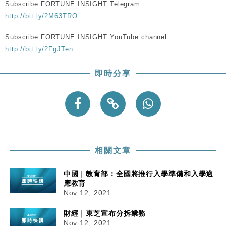
Subscribe FORTUNE INSIGHT Telegram:
手
http://bit.ly/2M63TRO
財經｜黑石傳再籌逾360億美元 支援Anthropic租用
11:40
Google晶片
Subscribe FORTUNE INSIGHT YouTube channel:
財經｜美商務部擬擴大金屬關稅範圍 14類產品或加徵
10:57
http://bit.ly/2FgJTen
25%
本地｜新世界K11 9月升級會員制度 增鉑金卡級別鎖
18:15
即時分享
定高消費客群
財經｜本港6月零售額連升14個月 珠寶鐘錶銷售升勢
17:40
最強
財經｜滙控重啟最多10億美元回購 派息比率目標維持
16:33
50%
相關文章
中國｜教育部：全國將推行入學準備和入學適
應教育
Nov 12, 2021
財經｜東芝宣布分拆業務
Nov 12, 2021