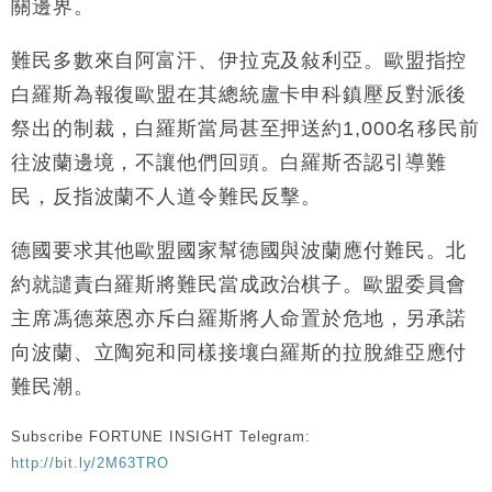
關邊界。
財經｜恒隆10月換帥 玩具「反」斗城亞洲CEO蔡德
15:47
粦接任
難民多數來自阿富汗、伊拉克及敍利亞。歐盟指控
財經｜韓股反覆波動收跌 連挫7周創逾3年最長跌勢
15:11
白羅斯為報復歐盟在其總統盧卡申科鎮壓反對派後
祭出的制裁，白羅斯當局甚至押送約1,000名移民前
財經｜內地7月美元計價出口增近24%勝預期 貿易順
13:44
往波蘭邊境，不讓他們回頭。白羅斯否認引導難
差達1125億美元
民，反指波蘭不人道令難民反擊。
財經｜日本春季三度入市撐日圓 4月單日斥6.28萬億
12:44
日圓干預創新高
德國要求其他歐盟國家幫德國與波蘭應付難民。北
國際｜特朗普料美伊戰事快結束 承認部分彈藥庫存緊
11:12
張
約就譴責白羅斯將難民當成政治棋子。歐盟委員會
財經｜SA售股自救後再出手 斥4億美元押注未上市公
15:59
主席馮德萊恩亦斥白羅斯將人命置於危地，另承諾
司
向波蘭、立陶宛和同樣接壤白羅斯的拉脫維亞應付
難民潮。
Subscribe FORTUNE INSIGHT Telegram:
http://bit.ly/2M63TRO