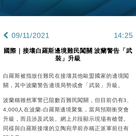
財經｜韓股反覆波動收跌 連挫7周創逾3年最長跌勢
15:11
財經｜內地7月美元計價出口增近24%勝預期 貿易順
13:44
差達1125億美元
09/11/2021
14:25
財經｜日本春季三度入市撐日圓 4月單日斥6.28萬億
12:44
日圓干預創新高
國際｜接壤白羅斯邊境難民闖關 波蘭警告「武
國際｜特朗普料美伊戰事快結束 承認部分彈藥庫存緊
11:12
裝」升級
張
財經｜SA售股自救後再出手 斥4億美元押注未上市公
15:59
司
白羅斯被指放任難民在接壤其他歐盟國家的邊境闖
財經｜華僑銀行上半年淨利創新高 中期息增15%至
18:31
關，其中波蘭警告邊境局勢或會「武裝」升級。
47仙
財經｜滙豐上調香港今年GDP預測至4.5% 看好貿易
波蘭稱雖然軍警已阻數百難民闖關，但目前仍有3、
17:33
及消費表現
4,000人在波蘭-白羅斯邊境聚集，當局預期衝突會
本地｜假冒內地執法人員要求交「保證金」 43歲女子
16:47
升級，而且涉及武裝。網上片段顯示現場有槍聲。
損失近6900萬元
同樣與白羅斯接壤的立陶宛早前亦稱正派軍前往有
財經｜日經失守6.5萬點後回穩 全周仍升近2%
16:05