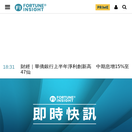
財經｜華僑銀行上半年淨利創新高 中期息增15%至
18:31
47仙
財經｜滙豐上調香港今年GDP預測至4.5% 看好貿易
17:33
及消費表現
本地｜假冒內地執法人員要求交「保證金」 43歲女子
16:47
損失近6900萬元
財經｜日經失守6.5萬點後回穩 全周仍升近2%
16:05
財經｜恒隆10月換帥 玩具「反」斗城亞洲CEO蔡德
15:47
粦接任