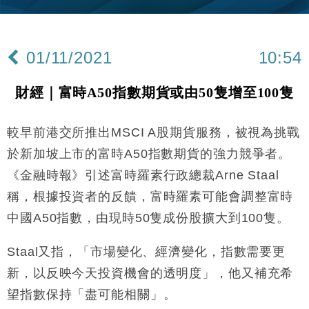
財經｜內地7月美元計價出口增近24%勝預期 貿易順
13:44
差達1125億美元
01/11/2021
10:54
財經｜日本春季三度入市撐日圓 4月單日斥6.28萬億
12:44
日圓干預創新高
財經｜富時A50指數期貨或由50隻增至100隻
國際｜特朗普料美伊戰事快結束 承認部分彈藥庫存緊
11:12
張
較早前港交所推出MSCI A股期貨服務，被視為挑戰
財經｜SA售股自救後再出手 斥4億美元押注未上市公
15:59
司
於新加坡上市的富時A50指數期貨的強力競爭者。
財經｜華僑銀行上半年淨利創新高 中期息增15%至
18:31
《金融時報》引述富時羅素行政總裁Arne Staal
47仙
稱，根據投資者的反饋，富時羅素可能會調整富時
財經｜滙豐上調香港今年GDP預測至4.5% 看好貿易
17:33
及消費表現
中國A50指數，由現時50隻成份股擴大到100隻。
本地｜假冒內地執法人員要求交「保證金」 43歲女子
16:47
損失近6900萬元
Staal又指，「市場變化、經濟變化，指數需要更
財經｜日經失守6.5萬點後回穩 全周仍升近2%
新，以反映今天投資機會的透明度」，他又補充希
16:05
望指數保持「盡可能相關」。
財經｜恒隆10月換帥 玩具「反」斗城亞洲CEO蔡德
15:47