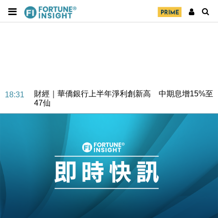
財經｜華僑銀行上半年淨利創新高 中期息增15%至
18:31
47仙
財經｜滙豐上調香港今年GDP預測至4.5% 看好貿易
17:33
及消費表現
本地｜假冒內地執法人員要求交「保證金」 43歲女子
16:47
損失近6900萬元
財經｜日經失守6.5萬點後回穩 全周仍升近2%
16:05
財經｜恒隆10月換帥 玩具「反」斗城亞洲CEO蔡德
15:47
粦接任
財經｜韓股反覆波動收跌 連挫7周創逾3年最長跌勢
15:11