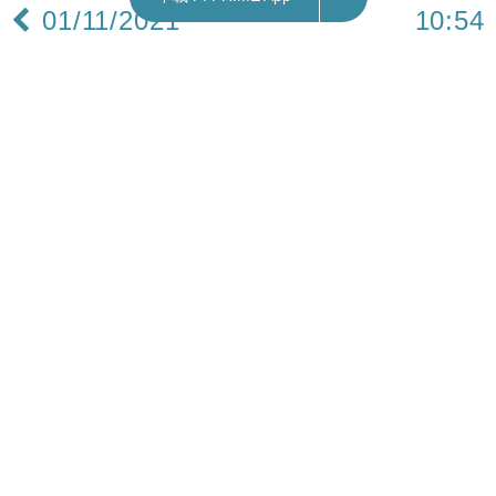
01/11/2021
10:54
中國｜住建部：全國已開工保障性租賃住房70余
萬套 占全年計劃近八成
中國住房和城鄉建設部今日（1日）表示，全國40
個正在建設保障性租賃住房的城市，目前已開工保
障性租賃住房70余萬套，占全年計劃的近八成。
今年全國40個正在建設保障性租賃住房的城市，計
劃新籌集保障性租賃住房93.6萬套。1月至9月，已
開工72萬套，占全年計劃的76.9%，完成投資775
億元。其中，南京、無錫、寧波、佛山、長春、南
寧等6個城市已完成年度計劃。
Subscribe FORTUNE INSIGHT Telegram: