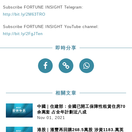
粦接任
Subscribe FORTUNE INSIGHT Telegram:
財經｜韓股反覆波動收跌 連挫7周創逾3年最長跌勢
15:11
http://bit.ly/2M63TRO
Subscribe FORTUNE INSIGHT YouTube channel:
財經｜內地7月美元計價出口增近24%勝預期 貿易順
13:44
差達1125億美元
http://bit.ly/2FgJTen
財經｜日本春季三度入市撐日圓 4月單日斥6.28萬億
12:44
即時分享
日圓干預創新高
國際｜特朗普料美伊戰事快結束 承認部分彈藥庫存緊
11:12
張
財經｜SA售股自救後再出手 斥4億美元押注未上市公
15:59
司
相關文章
中國｜住建部：全國已開工保障性租賃住房70
余萬套 占全年計劃近八成
Nov 01, 2021
港股｜滙豐再回購268.5萬股 涉資1183.萬英