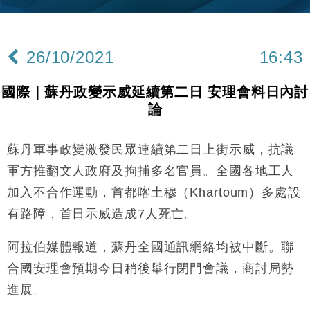
財經｜內地7月美元計價出口增近24%勝預期 貿易順
13:44
差達1125億美元
26/10/2021
16:43
財經｜日本春季三度入市撐日圓 4月單日斥6.28萬億
12:44
日圓干預創新高
國際｜蘇丹政變示威延續第二日 安理會料日內討
國際｜特朗普料美伊戰事快結束 承認部分彈藥庫存緊
11:12
論
張
財經｜SA售股自救後再出手 斥4億美元押注未上市公
15:59
司
蘇丹軍事政變激發民眾連續第二日上街示威，抗議
財經｜華僑銀行上半年淨利創新高 中期息增15%至
18:31
軍方推翻文人政府及拘捕多名官員。全國各地工人
47仙
加入不合作運動，首都喀土穆（Khartoum）多處設
財經｜滙豐上調香港今年GDP預測至4.5% 看好貿易
17:33
有路障，首日示威造成7人死亡。
及消費表現
本地｜假冒內地執法人員要求交「保證金」 43歲女子
16:47
阿拉伯媒體報道，蘇丹全國通訊網絡均被中斷。聯
損失近6900萬元
合國安理會預期今日稍後舉行閉門會議，商討局勢
財經｜日經失守6.5萬點後回穩 全周仍升近2%
16:05
進展。
財經｜恒隆10月換帥 玩具「反」斗城亞洲CEO蔡德
15:47