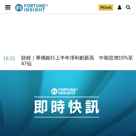
財經｜華僑銀行上半年淨利創新高 中期息增15%至
18:31
47仙
財經｜滙豐上調香港今年GDP預測至4.5% 看好貿易
17:33
及消費表現
本地｜假冒內地執法人員要求交「保證金」 43歲女子
16:47
損失近6900萬元
財經｜日經失守6.5萬點後回穩 全周仍升近2%
16:05
財經｜恒隆10月換帥 玩具「反」斗城亞洲CEO蔡德
15:47
粦接任
財經｜韓股反覆波動收跌 連挫7周創逾3年最長跌勢
15:11