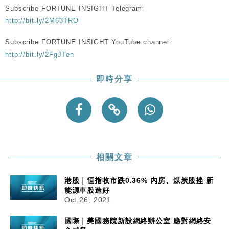
粦接任
Subscribe FORTUNE INSIGHT Telegram:
http://bit.ly/2M63TRO
財經｜韓股反覆波動收跌 連挫7周創逾3年最長跌勢
15:11
Subscribe FORTUNE INSIGHT YouTube channel:
財經｜內地7月美元計價出口增近24%勝預期 貿易順
13:44
http://bit.ly/2FgJTen
差達1125億美元
財經｜日本春季三度入市撐日圓 4月單日斥6.28萬億
12:44
即時分享
日圓干預創新高
國際｜特朗普料美伊戰事快結束 承認部分彈藥庫存緊
11:12
張
財經｜SA售股自救後再出手 斥4億美元押注未上市公
15:59
司
相關文章
港股｜恒指收市跌0.36% 內房、煤炭股挫 新
能源車股造好
Oct 26, 2021
國際｜美國務院新設網絡辦公室 應對網絡安