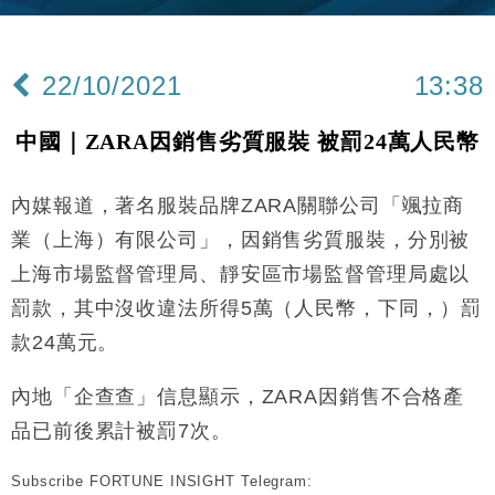
財經｜內地7月美元計價出口增近24%勝預期 貿易順
13:44
差達1125億美元
22/10/2021
13:38
財經｜日本春季三度入市撐日圓 4月單日斥6.28萬億
12:44
日圓干預創新高
中國｜ZARA因銷售劣質服裝 被罰24萬人民幣
國際｜特朗普料美伊戰事快結束 承認部分彈藥庫存緊
11:12
張
內媒報道，著名服裝品牌ZARA關聯公司「颯拉商
財經｜SA售股自救後再出手 斥4億美元押注未上市公
15:59
司
業（上海）有限公司」，因銷售劣質服裝，分別被
財經｜華僑銀行上半年淨利創新高 中期息增15%至
18:31
上海市場監督管理局、靜安區市場監督管理局處以
47仙
罰款，其中沒收違法所得5萬（人民幣，下同，）罰
財經｜滙豐上調香港今年GDP預測至4.5% 看好貿易
17:33
及消費表現
款24萬元。
本地｜假冒內地執法人員要求交「保證金」 43歲女子
16:47
損失近6900萬元
內地「企查查」信息顯示，ZARA因銷售不合格產
財經｜日經失守6.5萬點後回穩 全周仍升近2%
品已前後累計被罰7次。
16:05
Subscribe FORTUNE INSIGHT Telegram:
財經｜恒隆10月換帥 玩具「反」斗城亞洲CEO蔡德
15:47