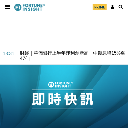
財經｜華僑銀行上半年淨利創新高 中期息增15%至
18:31
47仙
財經｜滙豐上調香港今年GDP預測至4.5% 看好貿易
17:33
及消費表現
本地｜假冒內地執法人員要求交「保證金」 43歲女子
16:47
損失近6900萬元
財經｜日經失守6.5萬點後回穩 全周仍升近2%
16:05
財經｜恒隆10月換帥 玩具「反」斗城亞洲CEO蔡德
15:47
粦接任
財經｜韓股反覆波動收跌 連挫7周創逾3年最長跌勢
15:11