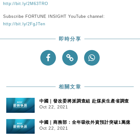
粦接任
http://bit.ly/2M63TRO
財經｜韓股反覆波動收跌 連挫7周創逾3年最長跌勢
15:11
Subscribe FORTUNE INSIGHT YouTube channel:
http://bit.ly/2FgJTen
財經｜內地7月美元計價出口增近24%勝預期 貿易順
13:44
差達1125億美元
即時分享
財經｜日本春季三度入市撐日圓 4月單日斥6.28萬億
12:44
日圓干預創新高
國際｜特朗普料美伊戰事快結束 承認部分彈藥庫存緊
11:12
張
財經｜SA售股自救後再出手 斥4億美元押注未上市公
15:59
司
相關文章
中國｜發改委將派調查組 赴煤炭生產省調查
Oct 22, 2021
中國｜商務部：全年吸收外資預計突破1萬億
Oct 22, 2021