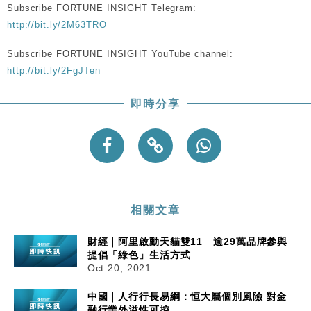
Subscribe FORTUNE INSIGHT Telegram:
粦接任
http://bit.ly/2M63TRO
財經｜韓股反覆波動收跌 連挫7周創逾3年最長跌勢
15:11
Subscribe FORTUNE INSIGHT YouTube channel:
財經｜內地7月美元計價出口增近24%勝預期 貿易順
13:44
http://bit.ly/2FgJTen
差達1125億美元
財經｜日本春季三度入市撐日圓 4月單日斥6.28萬億
12:44
即時分享
日圓干預創新高
國際｜特朗普料美伊戰事快結束 承認部分彈藥庫存緊
11:12
張
財經｜SA售股自救後再出手 斥4億美元押注未上市公
15:59
司
相關文章
財經｜阿里啟動天貓雙11 逾29萬品牌參與
提倡「綠色」生活方式
Oct 20, 2021
中國｜人行行長易綱：恒大屬個別風險 對金
融行業外溢性可控