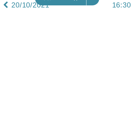
20/10/2021
16:30
財經｜阿里啟動天貓雙11 逾29萬品牌參與 提倡
「綠色」生活方式
阿里巴巴（9988）今日宣布正式啟動第13屆天貓雙
11全球狂歡季，將積極提倡普惠和可持續性。今年
雙11的規模為歷來最大，共吸引了29萬個品牌參
加，創下新紀錄。
阿里指，天貓將為超過9億中國消費者提供超過
1,400萬件折扣商品。今年活動將再次設有兩個售賣
期，首階段為11月1日至3日，第二階段為11月11
日。
天貓在今次雙11致力提倡「綠色」生活方式，並將