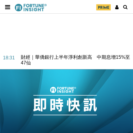
財經｜華僑銀行上半年淨利創新高 中期息增15%至
18:31
47仙
財經｜滙豐上調香港今年GDP預測至4.5% 看好貿易
17:33
及消費表現
本地｜假冒內地執法人員要求交「保證金」 43歲女子
16:47
損失近6900萬元
財經｜日經失守6.5萬點後回穩 全周仍升近2%
16:05
財經｜恒隆10月換帥 玩具「反」斗城亞洲CEO蔡德
15:47
粦接任
財經｜韓股反覆波動收跌 連挫7周創逾3年最長跌勢
15:11