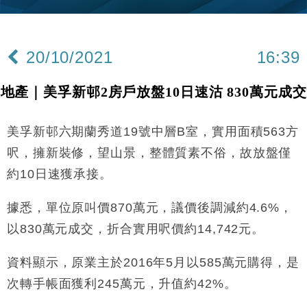
財經｜內地7月美元計價出口增近24%勝預期 貿易順
13:44
差達1125億美元
20/10/2021
16:39
財經｜日本春季三度入市撐日圓 4月單日斥6.28萬億
12:44
日圓干預創新高
地產｜美孚新邨2房戶放盤10日速沽 830萬元成交
國際｜特朗普料美伊戰事快結束 承認部分彈藥庫存緊
11:12
張
美孚新邨六期蘭秀道19號中層B室，實用面積563方
財經｜SA售股自救後再出手 斥4億美元押注未上市公
15:59
司
呎，擁新裝修，望山景，整體質素不俗，故放盤僅
財經｜華僑銀行上半年淨利創新高 中期息增15%至
18:31
約10日速獲承接。
47仙
財經｜滙豐上調香港今年GDP預測至4.5% 看好貿易
17:33
據悉，單位原叫價870萬元，議價後調減約4.6%，
及消費表現
以830萬元成交，折合實用呎價約14,742元。
本地｜假冒內地執法人員要求交「保證金」 43歲女子
16:47
損失近6900萬元
資料顯示，原業主於2016年5月以585萬元購得，是
財經｜日經失守6.5萬點後回穩 全周仍升近2%
16:05
次轉手帳面獲利245萬元，升值約42%。
財經｜恒隆10月換帥 玩具「反」斗城亞洲CEO蔡德
15:47