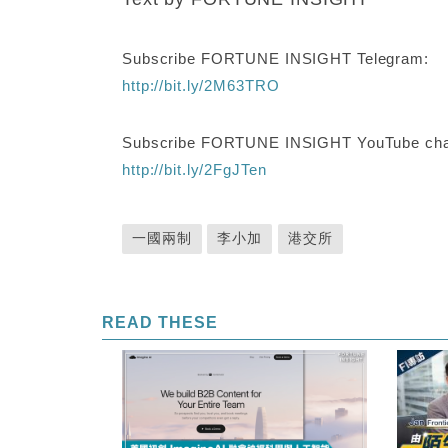
Subscribe FORTUNE INSIGHT Telegram:
http://bit.ly/2M63TRO
Subscribe FORTUNE INSIGHT YouTube cha
http://bit.ly/2FgJTen
一國兩制
李小加
港交所
READ THESE