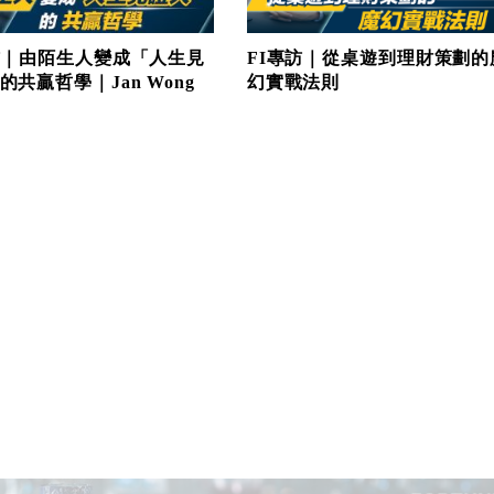
訪｜由陌生人變成「人生見
FI專訪｜從桌遊到理財策劃的
的共贏哲學｜Jan Wong
幻實戰法則