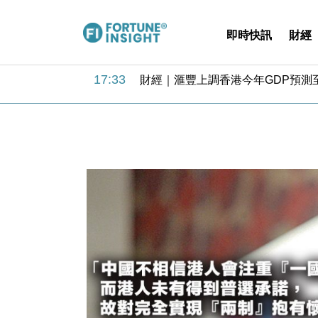
即時快訊
財經
18:31
財經｜華僑銀行上半年淨利創新高 
17:33
財經｜滙豐上調香港今年GDP預測至
16:47
本地｜假冒內地執法人員要求交「保證
16:05
財經｜日經失守6.5萬點後回穩 全
15:47
財經｜恒隆10月換帥 玩具「反」斗
15:11
財經｜韓股反覆波動收跌 連挫7周
13:44
財經｜內地7月美元計價出口增近24
12:44
財經｜日本春季三度入市撐日圓 4月
11:12
國際｜特朗普料美伊戰事快結束 承
15:59
財經｜SA售股自救後再出手 斥4
18:31
財經｜華僑銀行上半年淨利創新高 
17:33
財經｜滙豐上調香港今年GDP預測至
16:47
本地｜假冒內地執法人員要求交「保證
16:05
財經｜日經失守6.5萬點後回穩 全
15:47
財經｜恒隆10月換帥 玩具「反」斗
15:11
財經｜韓股反覆波動收跌 連挫7周