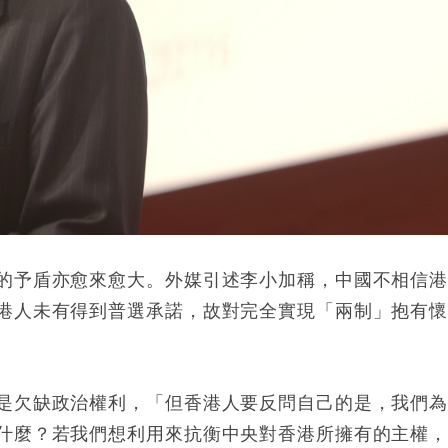
的予盾亦愈來愈大。外媒引述李小加稱，中國不相信
港人未有得到普選承諾，故對完全實現「兩制」抱有
是欠缺政治權利，「但香港人要反問自己的是，我們
什麼？若我們想利用來抗衡中央對香港所擁有的主權