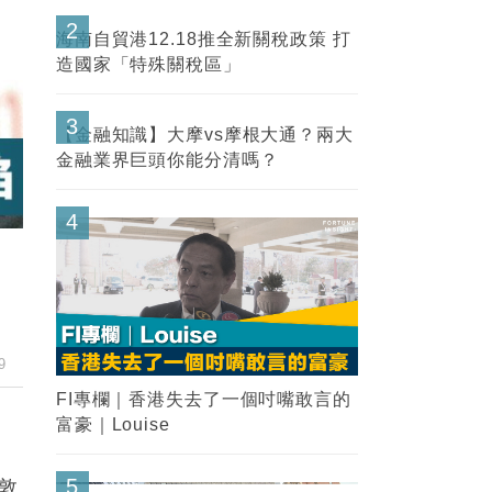
FI專欄｜內幕交易帳面獲利＄850萬
「名牌潘」告老歸田｜Louise
2
9
海南自貿港12.18推全新關稅政策 打
造國家「特殊關稅區」
3
敦