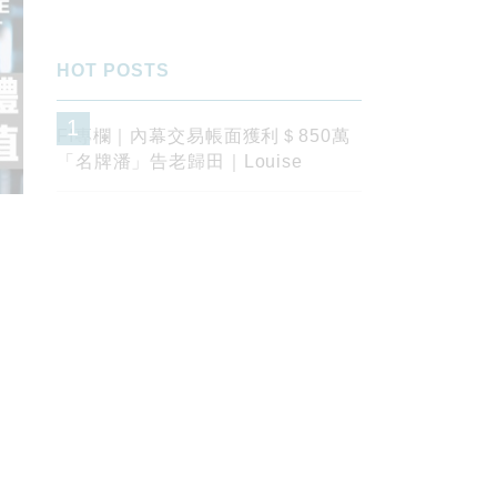
HOT POSTS
1
FI專欄｜內幕交易帳面獲利＄850萬
「名牌潘」告老歸田｜Louise
2