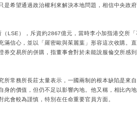
只是希望通過政治權利來解決本地問題，相信中央政
（LSE），斥資約2867億元，當時李小加指港交所「
充滿信心，並以「羅密歐與茱麗葉」形容這次收購。
證券交易所的併購，指董事會對於未能說服倫交所感
究所常務所長莊太量表示，一國兩制的根本缺陷是來
自身的價值，但仍不足以影響內地。他又稱，相比內
對此會較為謹慎，特別在任命重要官員方面。