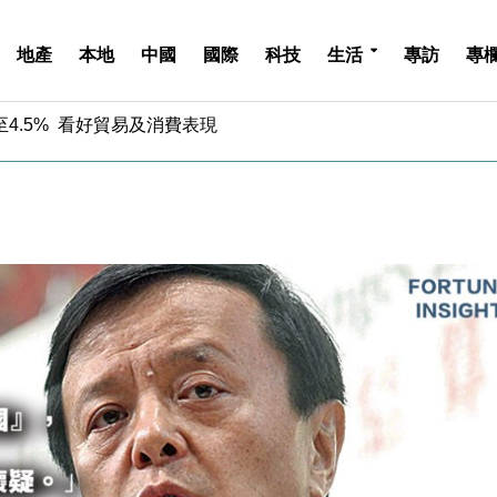
地產
本地
中國
國際
科技
生活
專訪
專
中期息增15%至47仙
4.5% 看好貿易及消費表現
金」 43歲女子損失近6900萬元
周仍升近2%
城亞洲CEO蔡德粦接任
創逾3年最長跌勢
%勝預期 貿易順差達1125億美元
單日斥6.28萬億日圓干預創新高
認部分彈藥庫存緊張
億美元押注未上市公司
中期息增15%至47仙
4.5% 看好貿易及消費表現
金」 43歲女子損失近6900萬元
周仍升近2%
城亞洲CEO蔡德粦接任
創逾3年最長跌勢