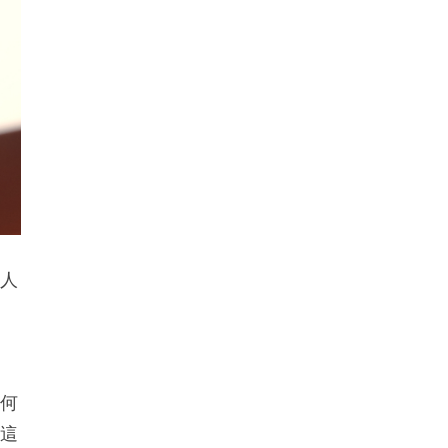
5
FI專欄｜紐約時報實地風水考察 業務
谷底反彈 見連茹格的剋應｜命理師少
山
港人
懷
為何
，這