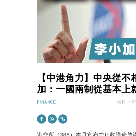
13:44
財經｜內地7月美元計價出口增近24
12:44
財經｜日本春季三度入市撐日圓 4月
11:12
國際｜特朗普料美伊戰事快結束 承
15:59
財經｜SA售股自救後再出手 斥4
【中港角力】中央從不
加：一國兩制從基本上
編輯 ：
K
FINANCE
港交所（388）本月宣布中止收購倫敦