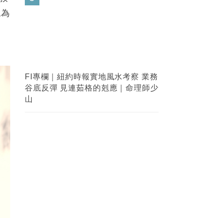
認為
」
【金融知識】大摩vs摩根大通？兩大
金融業界巨頭你能分清嗎？
4
FI專欄｜香港失去了一個吋嘴敢言的
富豪｜Louise