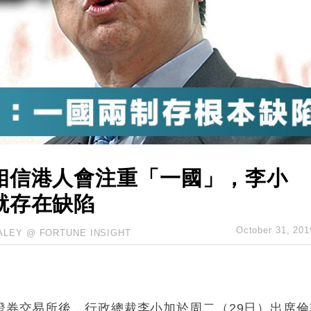
%勝預期 貿易順差達1125億美元
單日斥6.28萬億日圓干預創新高
認部分彈藥庫存緊張
億美元押注未上市公司
相信港人會注重「一國」，李小
就存在缺陷
October 31, 201
ALEY @ FORTUNE INSIGHT
證券交易所後，行政總裁李小加於周二（29日）出席倫