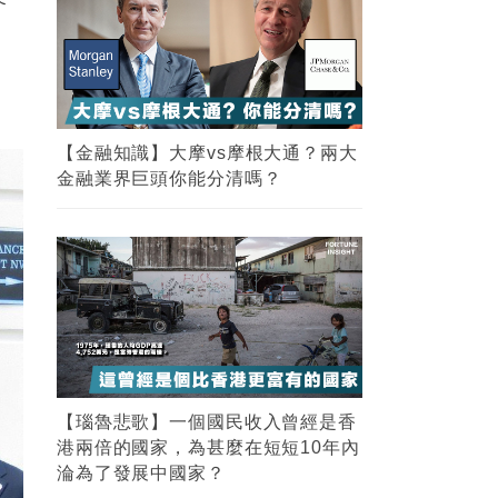
【金融知識】大摩vs摩根大通？兩大
金融業界巨頭你能分清嗎？
【瑙魯悲歌】一個國民收入曾經是香
港兩倍的國家，為甚麼在短短10年內
淪為了發展中國家？