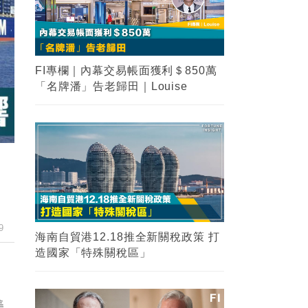
FI專欄｜內幕交易帳面獲利＄850萬
「名牌潘」告老歸田｜Louise
9
海南自貿港12.18推全新關稅政策 打
造國家「特殊關稅區」
美