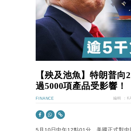
13:44
財經｜內地7月美元計價出口增近24
12:44
財經｜日本春季三度入市撐日圓 4月
11:12
國際｜特朗普料美伊戰事快結束 承
15:59
財經｜SA售股自救後再出手 斥4
【殃及池魚】特朗普向2
過5000項產品受影響！
編輯 ：
K
FINANCE
5月10日中午12點01分，美國正式對