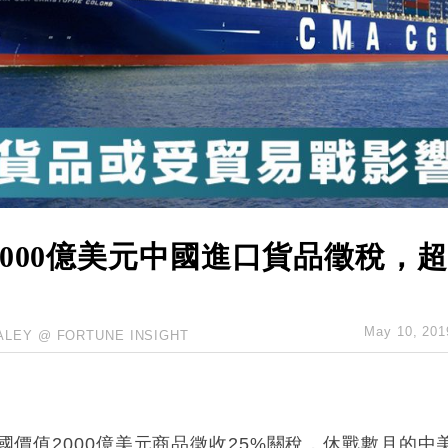
%勝預期 貿易順差達1125億美元
單日斥6.28萬億日圓干預創新高
認部分彈藥庫存緊張
億美元押注未上市公司
000億美元中國進口貨品徵稅，超
May 10, 201
ALEY @ FORTUNE INSIGHT
中國價值2000億美元商品徵收25%關稅，休戰數月的中