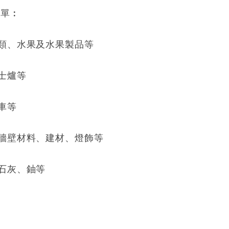
清單︰
類、水果及水果製品等
士爐等
車等
牆壁材料、建材、燈飾等
石灰、鈾等