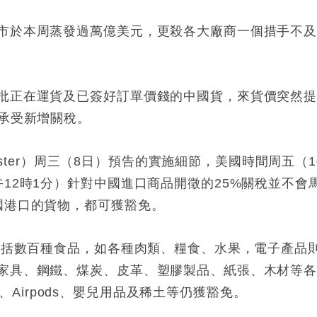
市於本周蒸發過萬億美元，更殺各大廠商一個措手不
批正在運貨及已簽好訂單價錢的中國貨，來貨價突然
己承受新增關稅。
gister）周三（8日）預告的實施細節，美國時間周五（1
12時1分）針對中國進口商品開徵的25%關稅並不會
國港口的貨物，都可獲豁免。
品包括數百種食品，如各種肉類、糧食、水果，電子產品
家具、鋼鐵、煤炭、皮革、塑膠製品、紙張、木材等
ch、Airpods、嬰兒用品及稀土等仍獲豁免。