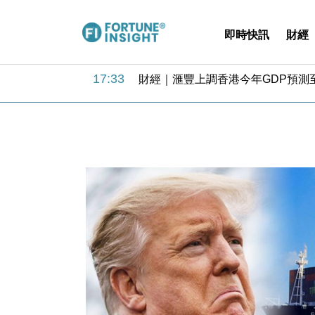
即時快訊
財經
18:31
財經｜華僑銀行上半年淨利創新高 
17:33
財經｜滙豐上調香港今年GDP預測至
16:47
本地｜假冒內地執法人員要求交「保證
16:05
財經｜日經失守6.5萬點後回穩 全
15:47
財經｜恒隆10月換帥 玩具「反」斗
15:11
財經｜韓股反覆波動收跌 連挫7周
13:44
財經｜內地7月美元計價出口增近24
12:44
財經｜日本春季三度入市撐日圓 4月
11:12
國際｜特朗普料美伊戰事快結束 承
15:59
財經｜SA售股自救後再出手 斥4
18:31
財經｜華僑銀行上半年淨利創新高 
17:33
財經｜滙豐上調香港今年GDP預測至
16:47
本地｜假冒內地執法人員要求交「保證
16:05
財經｜日經失守6.5萬點後回穩 全
15:47
財經｜恒隆10月換帥 玩具「反」斗
15:11
財經｜韓股反覆波動收跌 連挫7周