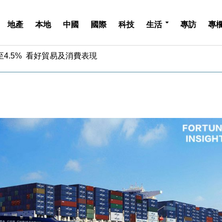
地產
本地
中國
國際
科技
生活
專訪
專
中期息增15%至47仙
4.5% 看好貿易及消費表現
金」 43歲女子損失近6900萬元
周仍升近2%
城亞洲CEO蔡德粦接任
創逾3年最長跌勢
%勝預期 貿易順差達1125億美元
單日斥6.28萬億日圓干預創新高
認部分彈藥庫存緊張
億美元押注未上市公司
中期息增15%至47仙
4.5% 看好貿易及消費表現
金」 43歲女子損失近6900萬元
周仍升近2%
城亞洲CEO蔡德粦接任
創逾3年最長跌勢