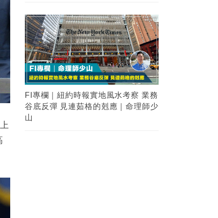
FI專欄｜紐約時報實地風水考察 業務
谷底反彈 見連茹格的剋應｜命理師少
山
但上
高