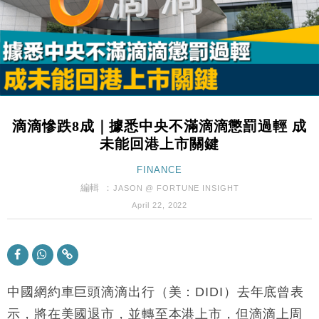
粦接任
財經｜韓股反覆波動收跌 連挫7周創逾3年最長跌勢
15:11
財經｜內地7月美元計價出口增近24%勝預期 貿易順
13:44
差達1125億美元
財經｜日本春季三度入市撐日圓 4月單日斥6.28萬億
12:44
日圓干預創新高
滴滴慘跌8成｜據悉中央不滿滴滴懲罰過輕 成
國際｜特朗普料美伊戰事快結束 承認部分彈藥庫存緊
11:12
未能回港上市關鍵
張
財經｜SA售股自救後再出手 斥4億美元押注未上市公
FINANCE
15:59
司
編輯 ：
JASON @ FORTUNE INSIGHT
財經｜華僑銀行上半年淨利創新高 中期息增15%至
18:31
April 22, 2022
47仙
財經｜滙豐上調香港今年GDP預測至4.5% 看好貿易
17:33
及消費表現
本地｜假冒內地執法人員要求交「保證金」 43歲女子
16:47
損失近6900萬元
中國網約車巨頭滴滴出行（美：DIDI）去年底曾表
財經｜日經失守6.5萬點後回穩 全周仍升近2%
示，將在美國退市，並轉至本港上市，但滴滴上周
16:05