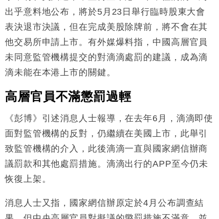
出乎意料地公布，將於5月23日舉行臨時股東大會
財經｜恒隆10月換帥 玩具「反」斗城亞洲CEO蔡德
15:47
表決退市決議，但在完成美股除牌前，將不會在其
粦接任
他交易所申請上市。有外媒爆料指，中國高層官員
財經｜韓股反覆波動收跌 連挫7周創逾3年最長跌勢
15:11
未同意監管機構提交的對滴滴處罰的建議，成為滴
財經｜內地7月美元計價出口增近24%勝預期 貿易順
13:44
滴未能在本港上市的關鍵。
差達1125億美元
財經｜日本春季三度入市撐日圓 4月單日斥6.28萬億
12:44
高層官員不滿懲罰過輕
日圓干預創新高
《彭博》引述消息人士報導，在去年6月，滴滴即使
國際｜特朗普料美伊戰事快結束 承認部分彈藥庫存緊
11:12
張
面對監管機構的反對，仍繼續在美國上市，此舉引
財經｜SA售股自救後再出手 斥4億美元押注未上市公
15:59
致監管機構的介入，此後滴滴一直與國家網信辦商
司
議罰款和其他處罰措施。滴滴出行的APP至今仍未
恢復上架。
消息人士又指，國家網信辦原定於4月公布調查結
果，但中央高層官員對擬議的懲罰措施不滿意，並