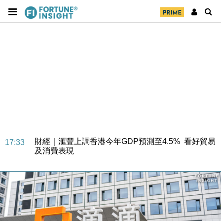
財經｜華僑銀行上半年淨利創新高 中期息增15%至
18:31
47仙
財經｜滙豐上調香港今年GDP預測至4.5% 看好貿易
17:33
及消費表現
本地｜假冒內地執法人員要求交「保證金」 43歲女子
16:47
損失近6900萬元
財經｜日經失守6.5萬點後回穩 全周仍升近2%
16:05
財經｜恒隆10月換帥 玩具「反」斗城亞洲CEO蔡德
15:47