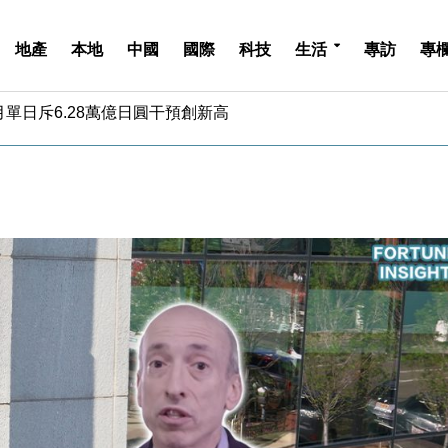
地產
本地
中國
國際
科技
生活
專訪
專
%勝預期 貿易順差達1125億美元
單日斥6.28萬億日圓干預創新高
認部分彈藥庫存緊張
億美元押注未上市公司
儲市場 加快海外市場落地
斥21億翻新香港及東京半島
 男子攜槍彈被捕
業擴張放慢兼縮減人手
hropic租用Google晶片
14類產品或加徵25%
%勝預期 貿易順差達1125億美元
單日斥6.28萬億日圓干預創新高
認部分彈藥庫存緊張
億美元押注未上市公司
儲市場 加快海外市場落地