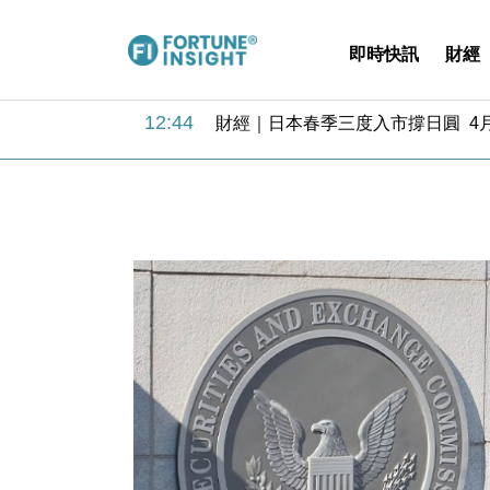
即時快訊
財經
13:44
財經｜內地7月美元計價出口增近24
12:44
財經｜日本春季三度入市撐日圓 4月
11:12
國際｜特朗普料美伊戰事快結束 承
15:59
財經｜SA售股自救後再出手 斥4
11:30
財經｜精星香港夥菜鳥拓全球智慧倉
14:50
地產｜大酒店中期轉賺2300萬元 
13:12
國際｜特朗普赴洛杉磯高球場活動前
12:30
財經｜香港7月PMI回落至51 企
11:40
財經｜黑石傳再籌逾360億美元 支援Ant
10:57
財經｜美商務部擬擴大金屬關稅範圍 
13:44
財經｜內地7月美元計價出口增近24
12:44
財經｜日本春季三度入市撐日圓 4月
11:12
國際｜特朗普料美伊戰事快結束 承
15:59
財經｜SA售股自救後再出手 斥4
11:30
財經｜精星香港夥菜鳥拓全球智慧倉