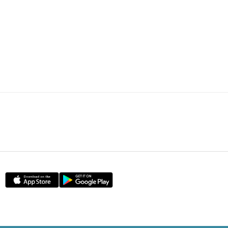
HOT POSTS
1
FI專欄｜內幕交易帳面獲利＄850萬