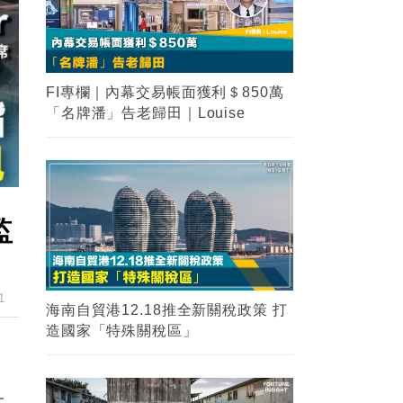
2
海南自貿港12.18推全新關稅政策 打
造國家「特殊關稅區」
3
監
【瑙魯悲歌】一個國民收入曾經是香
港兩倍的國家，為甚麼在短短10年內
淪為了發展中國家？
1
4
【金融知識】大摩vs摩根大通？兩大
金融業界巨頭你能分清嗎？
一