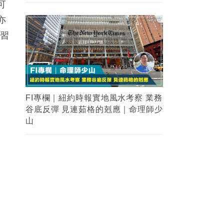
可
亦
學習