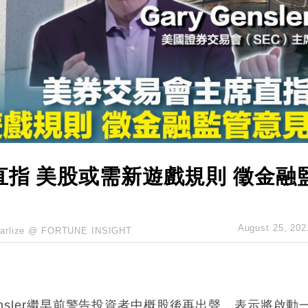
斥21億翻新香港及東京半島
 男子攜槍彈被捕
業擴張放慢兼縮減人手
hropic租用Google晶片
14類產品或加徵25%
直指 美股或需新遊戲規則 徵金融
August 25, 202
arlize @ FORTUNE INSIGHT
ensler繼早前警告投資者中概股後再出聲，表示將啟動