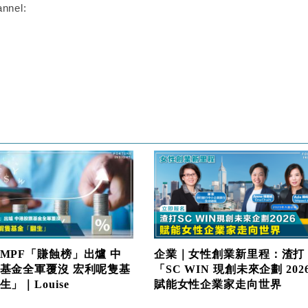
nnel:
MPF「賺蝕榜」出爐 中
企業｜女性創業新里程：渣打
基金全軍覆沒 宏利呢隻基
「SC WIN 現創未來企劃 202
」｜Louise
賦能女性企業家走向世界