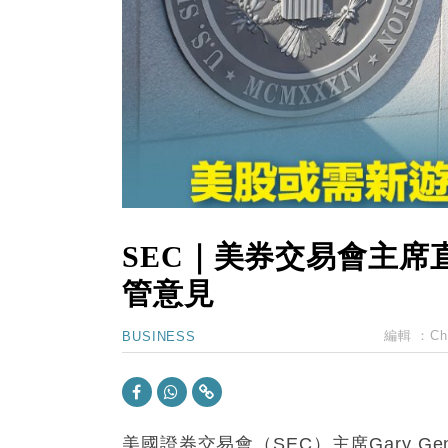
14:50
地產｜大酒店中期轉賺2300萬元 
13:12
國際｜特朗普赴洛杉磯高球場活動前
12:30
財經｜香港7月PMI回落至51 企
11:40
財經｜黑石傳再籌逾360億美元 支援Ant
10:57
財經｜美商務部擬擴大金屬關稅範圍 
SEC｜美券交易會主席
管意見
編輯 ：
Ch
BUSINESS
美國證券交易會（SEC）主席Gary G