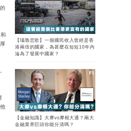
5
户的
司和
豐厚
FI專欄｜紐約時報實地風水考察 業務
谷底反彈 見連茹格的剋應｜命理師少
山
，
經
得他