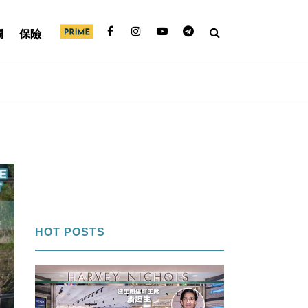
欄
保險
HOT POSTS
1
FI專欄｜內幕交易帳面獲利＄850萬
「名牌潘」告老歸田｜Louise