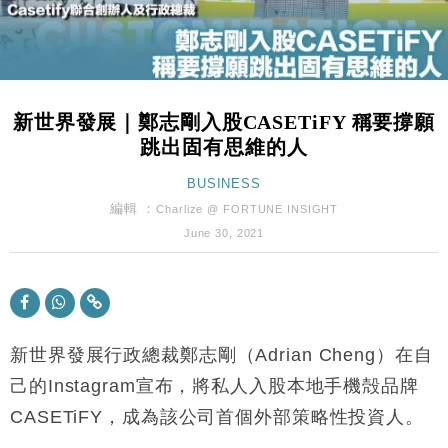
粦接任
財經｜韓股反覆波動收跌 連挫7周創逾3年最長跌勢
15:11
財經｜內地7月美元計價出口增近24%勝預期 貿易順
13:44
差達1125億美元
新世界發展｜鄭志剛入股CASETiFY 稱要撐願
財經｜日本春季三度入市撐日圓 4月單日斥6.28萬億
12:44
跳出固有思維的人
日圓干預創新高
國際｜特朗普料美伊戰事快結束 承認部分彈藥庫存緊
BUSINESS
11:12
張
編輯 ：
Charlize @ FORTUNE INSIGHT
財經｜SA售股自救後再出手 斥4億美元押注未上市公
15:59
June 30, 2021
司
財經｜華僑銀行上半年淨利創新高 中期息增15%至
18:31
47仙
財經｜滙豐上調香港今年GDP預測至4.5% 看好貿易
17:33
及消費表現
新世界發展行政總裁鄭志剛（Adrian Cheng）在自
本地｜假冒內地執法人員要求交「保證金」 43歲女子
己的Instagram宣布，將私人入股本地手機殻品牌
16:47
損失近6900萬元
CASETiFY，成為該公司首個外部策略性投資人。
財經｜日經失守6.5萬點後回穩 全周仍升近2%
16:05