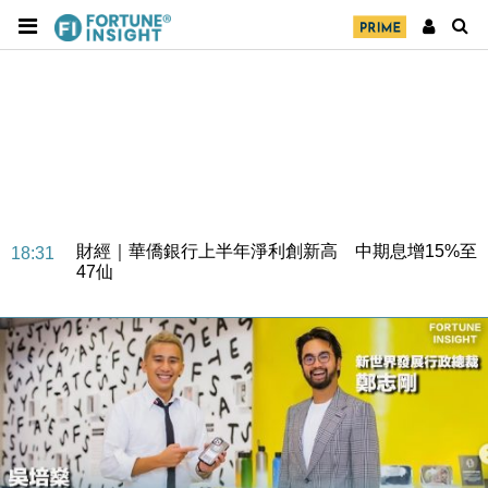
財經｜華僑銀行上半年淨利創新高 中期息增15%至
18:31
47仙
財經｜滙豐上調香港今年GDP預測至4.5% 看好貿易
17:33
及消費表現
本地｜假冒內地執法人員要求交「保證金」 43歲女子
16:47
損失近6900萬元
財經｜日經失守6.5萬點後回穩 全周仍升近2%
16:05
財經｜恒隆10月換帥 玩具「反」斗城亞洲CEO蔡德
15:47