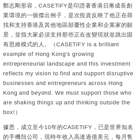
鄭志剛形容，CASETiFY是印證著香港日漸成長創
財經｜恒隆10月換帥 玩具「反」斗城亞洲CEO蔡德
15:47
業環境的一個傑出例子，是次投資反映了他正在尋
粦接任
找和支持香港及其他地區顛覆性企業和企業家的願
財經｜韓股反覆波動收跌 連挫7周創逾3年最長跌勢
15:11
景，並指大家必須支持那些正在改變現狀並跳出固
財經｜內地7月美元計價出口增近24%勝預期 貿易順
13:44
有思維模式的人。（CASETiFY is a brilliant
差達1125億美元
example of Hong Kong’s growing
財經｜日本春季三度入市撐日圓 4月單日斥6.28萬億
12:44
entrepreneurial landscape and this investment
日圓干預創新高
reflects my vision to find and support disruptive
國際｜特朗普料美伊戰事快結束 承認部分彈藥庫存緊
11:12
張
businesses and entrepreneurs across Hong
財經｜SA售股自救後再出手 斥4億美元押注未上市公
15:59
Kong and beyond. We must support those who
司
are shaking things up and thinking outside the
box!）
據悉，成立至今10年的CASETiFY，已是世界知名
的手機殻公司，現時年收入高達過億美元，每月售