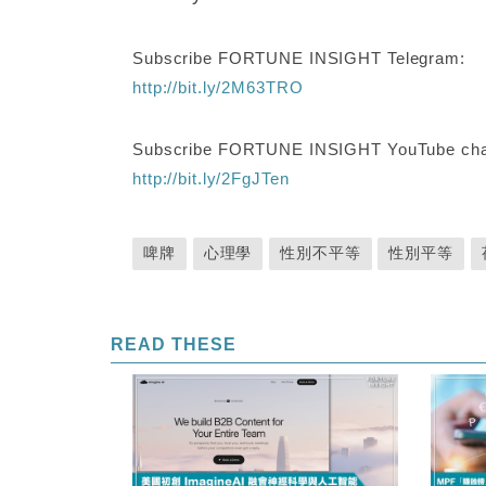
Subscribe FORTUNE INSIGHT Telegram:
http://bit.ly/2M63TRO
Subscribe FORTUNE INSIGHT YouTube cha
http://bit.ly/2FgJTen
啤牌
心理學
性別不平等
性別平等
READ THESE