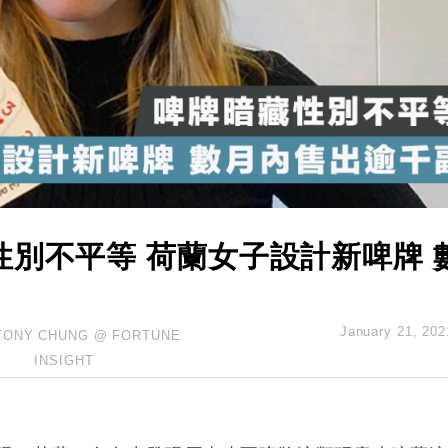
業擴張放慢兼縮減人手
hropic租用Google晶片
14類產品或加徵25%
度 增鉑金卡級別鎖定高消費客群
 珠寶鐘錶銷售升勢最強
別不平等 荷蘭女子設計新啤牌 
January 21, 202
TONY CHUNG @ FORTUNE
INSIGHT