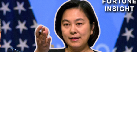
春瑩例行記者會送別蓬佩奧 稱會