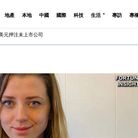
地產
本地
中國
國際
科技
生活
專訪
專
認部分彈藥庫存緊張
億美元押注未上市公司
儲市場 加快海外市場落地
斥21億翻新香港及東京半島
 男子攜槍彈被捕
業擴張放慢兼縮減人手
hropic租用Google晶片
14類產品或加徵25%
度 增鉑金卡級別鎖定高消費客群
 珠寶鐘錶銷售升勢最強
認部分彈藥庫存緊張
億美元押注未上市公司
儲市場 加快海外市場落地
斥21億翻新香港及東京半島
 男子攜槍彈被捕