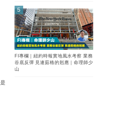
5
FI專欄｜紐約時報實地風水考察 業務
谷底反彈 見連茹格的剋應｜命理師少
山
立是