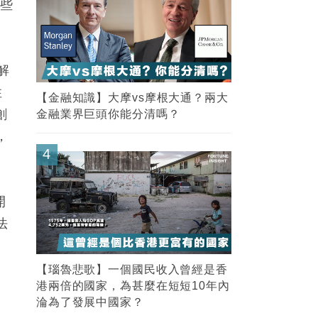
這些
解
性
【金融知識】大摩vs摩根大通？兩大
創
金融業界巨頭你能分清嗎？
，
4
開
法
【瑙魯悲歌】一個國民收入曾經是香
港兩倍的國家，為甚麼在短短10年內
淪為了發展中國家？