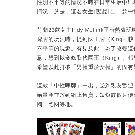
性別不平等的情況不時在日常生活中出
情況。於是，這名女生便設計出一款中
荷蘭23歲女生Indy Mellink平
啤牌的玩法時，提到國王牌（King）
不平等的現象。有見及此，為了改變這個觀念
意，想到以金條取代國王（King）、銀
希望以此打破「男權重於女權」的固有
這款「中性啤牌」一出，受到親友歡迎，起
始量產並放到網上售賣，短短數個月便已
國、德國等地。