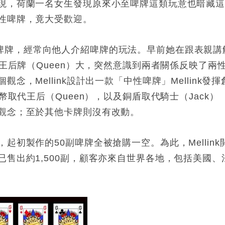
現，荷蘭一名女生發現原來小至啤牌這類玩意也暗藏
性啤牌，竟大受歡迎。
時熱衷玩啤牌，經常向他人介紹啤牌的玩法。早前她在跟表親講
較王后牌（Queen）大，突然意識到兩者關係反映了兩
，Mellink設計出一款「中性啤牌」Mellink發揮
幣取代王后（Queen），以及銅盾取代騎士（Jack） 
觀念；至於其他卡牌則沒有改動。
初製作的50副啤牌全被搶購一空。為此，Mellink
售出約1,500副，顧客亦來自世界各地，包括美國、