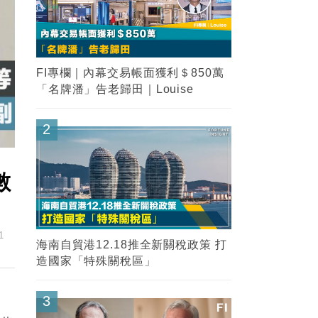
FI專欄｜內幕交易帳面獲利＄850萬
「名牌潘」告老歸田｜Louise
2
數
1
海南自貿港12.18推全新關稅政策 打
造國家「特殊關稅區」
3