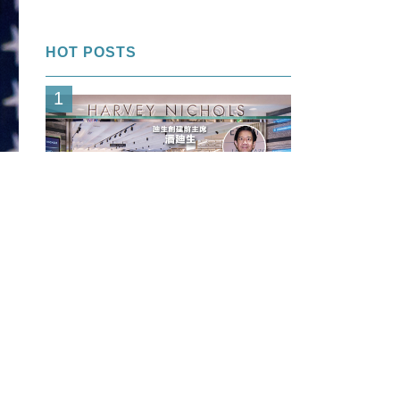
HOT POSTS
1
FI專欄｜內幕交易帳面獲利＄850萬
「名牌潘」告老歸田｜Louise
2
好