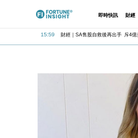
即時快訊
財經
11:12
國際｜特朗普料美伊戰事快結束 承
15:59
財經｜SA售股自救後再出手 斥4
11:30
財經｜精星香港夥菜鳥拓全球智慧倉
14:50
地產｜大酒店中期轉賺2300萬元 
13:12
國際｜特朗普赴洛杉磯高球場活動前
12:30
財經｜香港7月PMI回落至51 企
11:40
財經｜黑石傳再籌逾360億美元 支援Ant
10:57
財經｜美商務部擬擴大金屬關稅範圍 
18:15
本地｜新世界K11 9月升級會員制
17:40
財經｜本港6月零售額連升14個月
11:12
國際｜特朗普料美伊戰事快結束 承
15:59
財經｜SA售股自救後再出手 斥4
11:30
財經｜精星香港夥菜鳥拓全球智慧倉
14:50
地產｜大酒店中期轉賺2300萬元 
13:12
國際｜特朗普赴洛杉磯高球場活動前