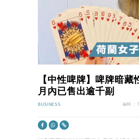
12:30
財經｜香港7月PMI回落至51 企
11:40
財經｜黑石傳再籌逾360億美元 支援Ant
10:57
財經｜美商務部擬擴大金屬關稅範圍 
18:15
本地｜新世界K11 9月升級會員制
17:40
財經｜本港6月零售額連升14個月
【中性啤牌】啤牌暗藏性
月內已售出逾千副
編輯 ：
BUSINESS