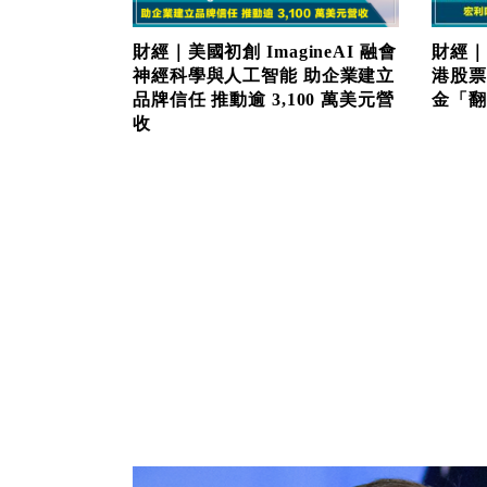
財經｜美國初創 ImagineAI 融會
財經｜
神經科學與人工智能 助企業建立
港股票
品牌信任 推動逾 3,100 萬美元營
金「翻生
收