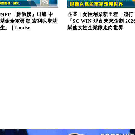
MPF「賺蝕榜」出爐 中
企業｜女性創業新里程：渣打
基金全軍覆沒 宏利呢隻基
「SC WIN 現創未來企劃 202
」｜Louise
賦能女性企業家走向世界