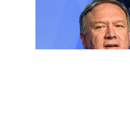
【戰狼告別老對手】華