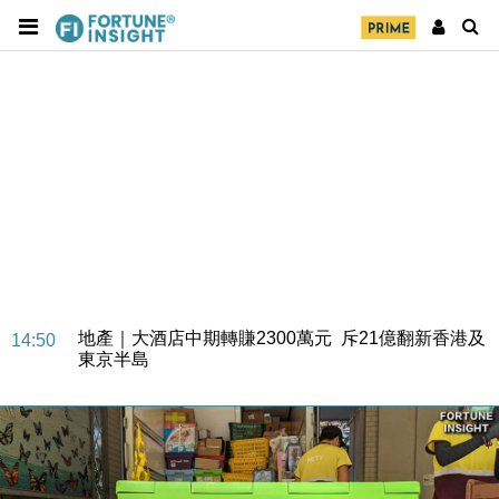
財經｜精星香港夥菜鳥拓全球智慧倉儲市場 加快海外
11:30
市場落地
地產｜大酒店中期轉賺2300萬元 斥21億翻新香港及
14:50
東京半島
國際｜特朗普赴洛杉磯高球場活動前 男子攜槍彈被捕
13:12
財經｜香港7月PMI回落至51 企業擴張放慢兼縮減人
12:30
手