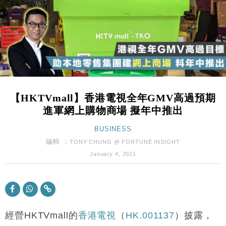
財經｜黑石傳再籌逾360億美元 支援Anthropic租用
11:40
Google晶片
財經｜美商務部擬擴大金屬關稅範圍 14類產品或加徵
10:57
25%
本地｜新世界K11 9月升級會員制度 增鉑金卡級別鎖
18:15
定高消費客群
財經｜本港6月零售額連升14個月 珠寶鐘錶銷售升勢
17:40
最強
【HKTVmall】香港電視全年GMV高過預期
財經｜滙控重啟最多10億美元回購 派息比率目標維持
16:33
進軍網上購物商場 擬年中推出
50%
財經｜SHEIN傳最快8月中招股 估值料降至400億美
BUSINESS
15:11
元以下
編輯 ：
TONY CHUNG @ FORTUNE INSIGHT
財經｜精星香港夥菜鳥拓全球智慧倉儲市場 加快海外
11:30
January 4, 2021
市場落地
地產｜大酒店中期轉賺2300萬元 斥21億翻新香港及
14:50
東京半島
國際｜特朗普赴洛杉磯高球場活動前 男子攜槍彈被捕
13:12
經營HKTVmall的
香港電視
（
HK.001137
）披露，