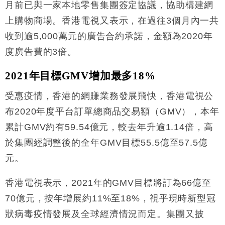
財經｜香港7月PMI回落至51 企業擴張放慢兼縮減人
月前已與一家本地零售集團簽定協議，協助構建網
12:30
手
上購物商場。香港電視又表示，在過往3個月內一共
財經｜黑石傳再籌逾360億美元 支援Anthropic租用
11:40
收到逾5,000萬元的廣告合約承諾，金額為2020年
Google晶片
度廣告費的3倍。
財經｜美商務部擬擴大金屬關稅範圍 14類產品或加徵
10:57
25%
2021年目標GMV增加最多18%
本地｜新世界K11 9月升級會員制度 增鉑金卡級別鎖
18:15
定高消費客群
受惠疫情，香港的網賺業務發展飛快，香港電視公
財經｜本港6月零售額連升14個月 珠寶鐘錶銷售升勢
17:40
布2020年度平台訂單總商品交易額（GMV），本年
最強
累計GMV約有59.54億元，較去年升逾1.14倍，高
財經｜滙控重啟最多10億美元回購 派息比率目標維持
16:33
50%
於集團經調整後的全年GMV目標55.5億至57.5億
財經｜SHEIN傳最快8月中招股 估值料降至400億美
15:11
元。
元以下
香港電視表示，2021年的GMV目標將訂為66億至
70億元，按年增展約11%至18%，視乎現時新型冠
狀病毒疫情發展及全球經濟情況而定。集團又披