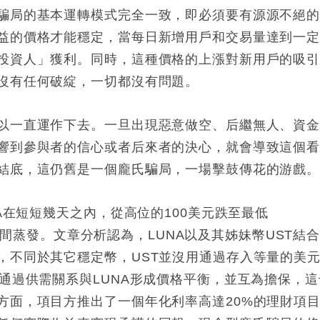
騙局的基本運轉模式完全一致，即必須要有源源不絕
益的價格才能穩定，當每日新增用戶和交易量達到一
投資人」獲利。同時，這種價格的上漲對新用戶的吸
沒有任何破綻，一切都沒有問題。
以一直運作下去。一旦出現惡意做空、后繼無人、資
響到參與者的信心或者后來者的決心，就會導致這個
結底，這仍舊是一個龐氏騙局，一場擊鼓傳花的游戲
A在短短幾天之內，從高位的100美元跌至最低
市值瞬間蒸發。文章分析認為，LUNA以及其姊妹幣UST結
，不同於其它穩定幣，UST並沒用通過存入等量的美
通過供需關系與LUNA形成價格平衡，並互為擔保，這
方面，項目方推出了一個年化利率高達20%的理財項