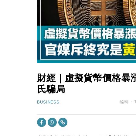
10:57
財經｜美商務部擬擴大金屬關稅範圍 
18:15
本地｜新世界K11 9月升級會員制
17:40
財經｜本港6月零售額連升14個月
16:33
財經｜滙控重啟最多10億美元回購 
15:11
財經｜SHEIN傳最快8月中招股 
財經｜虛擬貨幣價格暴
氏騙局
編輯 ：
BUSINESS