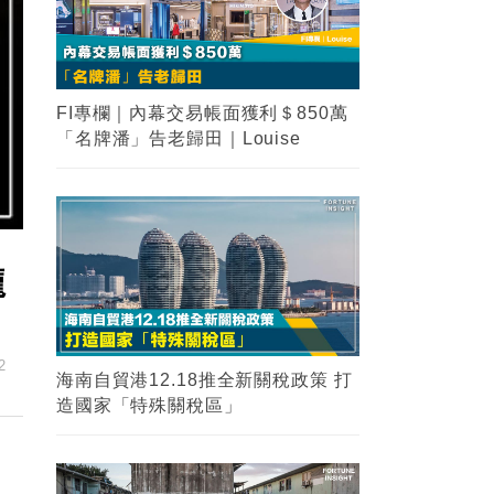
FI專欄｜內幕交易帳面獲利＄850萬
「名牌潘」告老歸田｜Louise
龐
2
海南自貿港12.18推全新關稅政策 打
造國家「特殊關稅區」