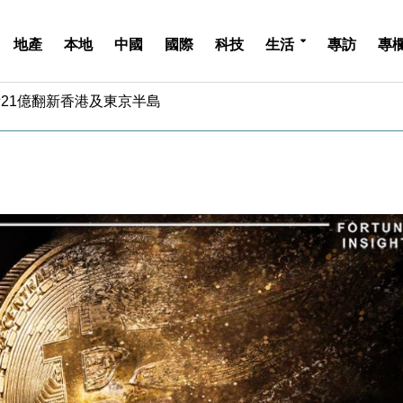
地產
本地
中國
國際
科技
生活
專訪
專
儲市場 加快海外市場落地
斥21億翻新香港及東京半島
 男子攜槍彈被捕
業擴張放慢兼縮減人手
hropic租用Google晶片
14類產品或加徵25%
度 增鉑金卡級別鎖定高消費客群
 珠寶鐘錶銷售升勢最強
派息比率目標維持50%
估值料降至400億美元以下
儲市場 加快海外市場落地
斥21億翻新香港及東京半島
 男子攜槍彈被捕
業擴張放慢兼縮減人手
hropic租用Google晶片