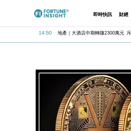
即時快訊
財經
11:30
財經｜精星香港夥菜鳥拓全球智慧倉
14:50
地產｜大酒店中期轉賺2300萬元 
13:12
國際｜特朗普赴洛杉磯高球場活動前
12:30
財經｜香港7月PMI回落至51 企
11:40
財經｜黑石傳再籌逾360億美元 支援Ant
10:57
財經｜美商務部擬擴大金屬關稅範圍 
18:15
本地｜新世界K11 9月升級會員制
17:40
財經｜本港6月零售額連升14個月
16:33
財經｜滙控重啟最多10億美元回購 
15:11
財經｜SHEIN傳最快8月中招股 
11:30
財經｜精星香港夥菜鳥拓全球智慧倉
14:50
地產｜大酒店中期轉賺2300萬元 
13:12
國際｜特朗普赴洛杉磯高球場活動前
12:30
財經｜香港7月PMI回落至51 企
11:40
財經｜黑石傳再籌逾360億美元 支援Ant