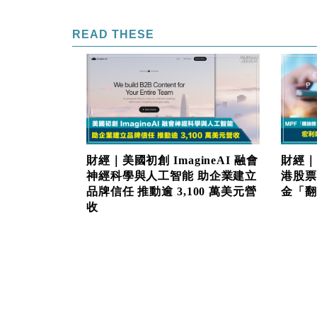
READ THESE
財經｜美國初創 ImagineAI 融會
財經｜
神經科學與人工智能 助企業建立
港股票
品牌信任 推動逾 3,100 萬美元營
金「翻生
收