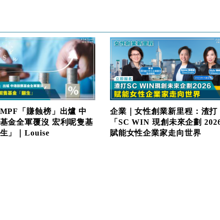
MPF「賺蝕榜」出爐 中
企業｜女性創業新里程：渣打
基金全軍覆沒 宏利呢隻基
「SC WIN 現創未來企劃 202
」｜Louise
賦能女性企業家走向世界