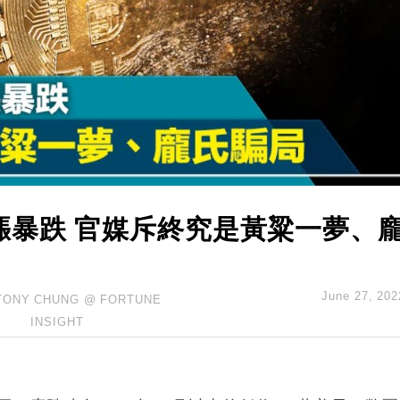
14類產品或加徵25%
度 增鉑金卡級別鎖定高消費客群
 珠寶鐘錶銷售升勢最強
派息比率目標維持50%
估值料降至400億美元以下
漲暴跌 官媒斥終究是黃粱一夢、
June 27, 202
TONY CHUNG @ FORTUNE
INSIGHT