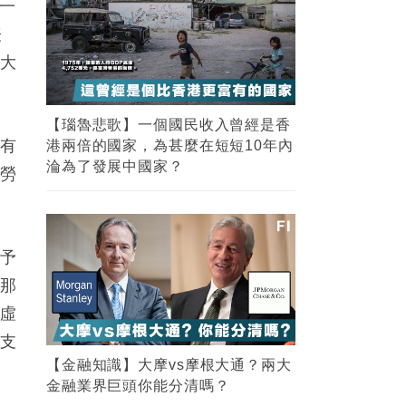
圈一
表
最大
【瑙魯悲歌】一個國民收入曾經是香
徵有
港兩倍的國家，為甚麼在短短10年內
淪為了發展中國家？
產勞
賦予
的那
即虛
格支
【金融知識】大摩vs摩根大通？兩大
金融業界巨頭你能分清嗎？