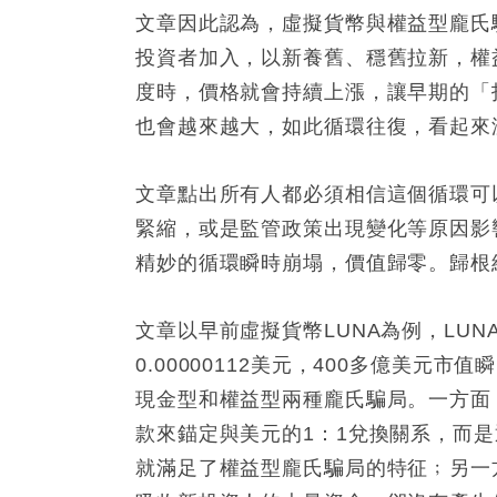
文章因此認為，虛擬貨幣與權益型龐氏
投資者加入，以新養舊、穩舊拉新，權
度時，價格就會持續上漲，讓早期的「
也會越來越大，如此循環往復，看起來
文章點出所有人都必須相信這個循環可
緊縮，或是監管政策出現變化等原因影
精妙的循環瞬時崩塌，價值歸零。歸根
文章以早前虛擬貨幣LUNA為例，LUN
0.00000112美元，400多億美元
現金型和權益型兩種龐氏騙局。一方面
款來錨定與美元的1：1兌換關系，而是
就滿足了權益型龐氏騙局的特征﹔另一