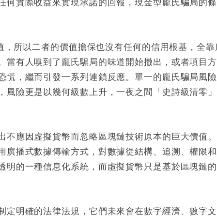
任何實際收益來實現承諾的回報，現金型龐氏騙局的
價值，所以二者的價值擔保也沒有任何的信用根基，全靠
。當有人嗅到了龐氏騙局的味道開始撤出，或者項目
恐慌，繼而引發一系列連鎖反應。單一的龐氏騙局風
，風險更是以幾何級數上升，一夜之間「史詩級清零
出不應因虛擬貨幣而忽略區塊鏈技術原本的巨大價值
用廣播式數據傳輸方式，對數據從結構、追溯、權限
透明的一種信息化系統，而虛擬貨幣只是基於區塊鏈
制定明確的法律法規，它們未來會在數字經濟、數字