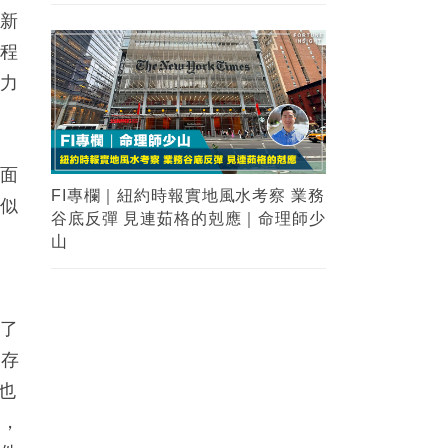
的新
定程
引力
金面
FI專欄｜紐約時報實地風水考察 業務
看似
谷底反彈 見連茹格的剋應｜命理師少
。
山
合了
元存
也
目，