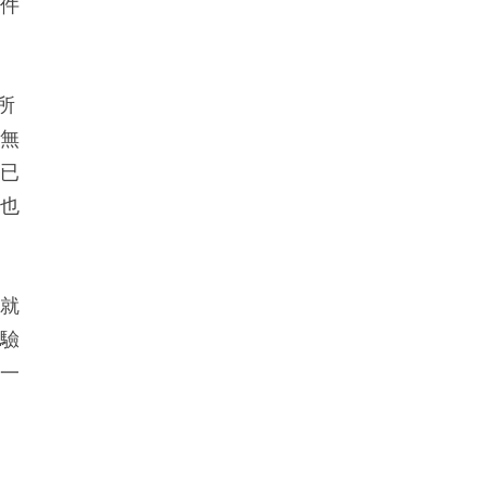
條件
所
方無
險已
」也
。就
和驗
的一
文