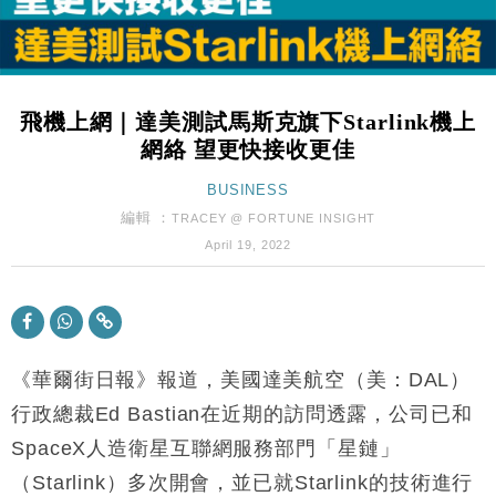
財經｜美商務部擬擴大金屬關稅範圍 14類產品或加徵
10:57
25%
本地｜新世界K11 9月升級會員制度 增鉑金卡級別鎖
18:15
定高消費客群
飛機上網｜達美測試馬斯克旗下Starlink機上
財經｜本港6月零售額連升14個月 珠寶鐘錶銷售升勢
17:40
網絡 望更快接收更佳
最強
財經｜滙控重啟最多10億美元回購 派息比率目標維持
BUSINESS
16:33
50%
編輯 ：
TRACEY @ FORTUNE INSIGHT
財經｜SA售股自救後再出手 斥4億美元押注未上市公
15:59
April 19, 2022
司
財經｜精星香港夥菜鳥拓全球智慧倉儲市場 加快海外
11:30
市場落地
地產｜大酒店中期轉賺2300萬元 斥21億翻新香港及
14:50
東京半島
《華爾街日報》報道，美國達美航空（美：DAL）
國際｜特朗普赴洛杉磯高球場活動前 男子攜槍彈被捕
行政總裁Ed Bastian在近期的訪問透露，公司已和
13:12
SpaceX人造衛星互聯網服務部門「星鏈」
財經｜香港7月PMI回落至51 企業擴張放慢兼縮減人
12:30
（Starlink）多次開會，並已就Starlink的技術進行
手