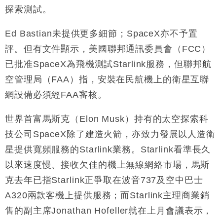
探索測試。
財經｜黑石傳再籌逾360億美元 支援Anthropic租用
11:40
Google晶片
Ed Bastian未提供更多細節；SpaceX亦不予置
財經｜美商務部擬擴大金屬關稅範圍 14類產品或加徵
10:57
25%
評。但有文件顯示，美國聯邦通訊委員會（FCC）
本地｜新世界K11 9月升級會員制度 增鉑金卡級別鎖
18:15
已批准SpaceX為飛機測試Starlink服務，但聯邦航
定高消費客群
空管理局（FAA）指，安裝在民航機上的衛星互聯
財經｜本港6月零售額連升14個月 珠寶鐘錶銷售升勢
17:40
網設備必須經FAA審核。
最強
財經｜滙控重啟最多10億美元回購 派息比率目標維持
16:33
世界首富馬斯克（Elon Musk）持有的太空探索科
50%
技公司SpaceX除了建造火箭，亦致力發展以人造衛
星提供寬頻服務的Starlink業務。Starlink看準長久
以來速度慢、接收欠佳的機上無線網絡市場，馬斯
克去年已指Starlink正爭取在波音737及空中巴士
A320兩款客機上提供服務；而Starlink主理商業銷
售的副主席Jonathan Hofeller就在上月會議表示，