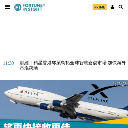
財經｜SA售股自救後再出手 斥4億美元押注未上市公
15:59
司
財經｜精星香港夥菜鳥拓全球智慧倉儲市場 加快海外
11:30
市場落地
地產｜大酒店中期轉賺2300萬元 斥21億翻新香港及
14:50
東京半島
國際｜特朗普赴洛杉磯高球場活動前 男子攜槍彈被捕
13:12
財經｜香港7月PMI回落至51 企業擴張放慢兼縮減人
12:30
手
財經｜黑石傳再籌逾360億美元 支援Anthropic租用
11:40
Google晶片