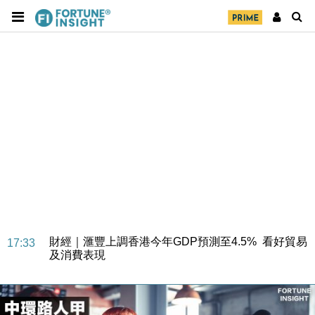
財經｜華僑銀行上半年淨利創新高 中期息增15%至
18:31
47仙
財經｜滙豐上調香港今年GDP預測至4.5% 看好貿易
17:33
及消費表現
本地｜假冒內地執法人員要求交「保證金」 43歲女子
16:47
損失近6900萬元
財經｜日經失守6.5萬點後回穩 全周仍升近2%
16:05