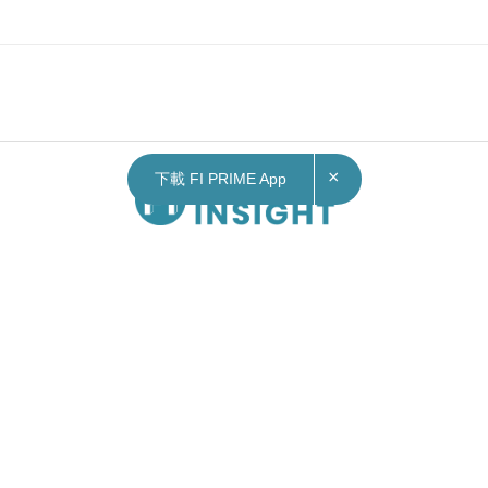
×
下載 FI PRIME App
Contact Us
|
Privacy Policy
Copyright © 2026 Fortune Insight.
All rights reserved.