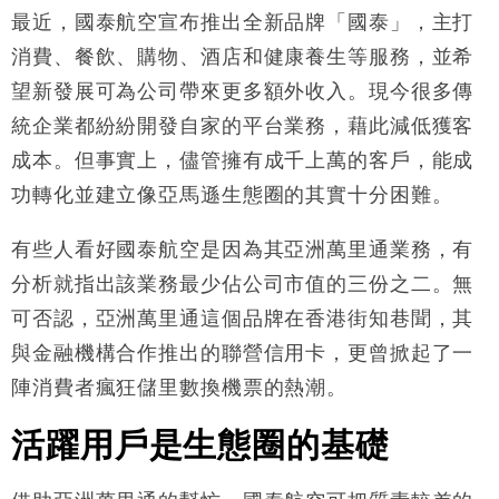
損失近6900萬元
最近，國泰航空宣布推出全新品牌「國泰」，主打
財經｜日經失守6.5萬點後回穩 全周仍升近2%
消費、餐飲、購物、酒店和健康養生等服務，並希
16:05
望新發展可為公司帶來更多額外收入。現今很多傳
財經｜恒隆10月換帥 玩具「反」斗城亞洲CEO蔡德
15:47
統企業都紛紛開發自家的平台業務，藉此減低獲客
粦接任
成本。但事實上，儘管擁有成千上萬的客戶，能成
財經｜韓股反覆波動收跌 連挫7周創逾3年最長跌勢
15:11
功轉化並建立像亞馬遜生態圈的其實十分困難。
財經｜內地7月美元計價出口增近24%勝預期 貿易順
13:44
差達1125億美元
有些人看好國泰航空是因為其亞洲萬里通業務，有
財經｜日本春季三度入市撐日圓 4月單日斥6.28萬億
12:44
分析就指出該業務最少佔公司市值的三份之二。無
日圓干預創新高
可否認，亞洲萬里通這個品牌在香港街知巷聞，其
國際｜特朗普料美伊戰事快結束 承認部分彈藥庫存緊
11:12
與金融機構合作推出的聯營信用卡，更曾掀起了一
張
陣消費者瘋狂儲里數換機票的熱潮。
財經｜SA售股自救後再出手 斥4億美元押注未上市公
15:59
司
活躍用戶是生態圈的基礎