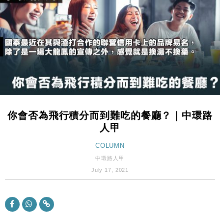
財經｜恒隆10月換帥 玩具「反」斗城亞洲CEO蔡德
15:47
粦接任
財經｜韓股反覆波動收跌 連挫7周創逾3年最長跌勢
15:11
財經｜內地7月美元計價出口增近24%勝預期 貿易順
13:44
差達1125億美元
財經｜日本春季三度入市撐日圓 4月單日斥6.28萬億
12:44
日圓干預創新高
你會否為飛行積分而到難吃的餐廳？｜中環路
國際｜特朗普料美伊戰事快結束 承認部分彈藥庫存緊
11:12
人甲
張
財經｜SA售股自救後再出手 斥4億美元押注未上市公
COLUMN
15:59
司
中環路人甲
財經｜華僑銀行上半年淨利創新高 中期息增15%至
18:31
July 17, 2021
47仙
財經｜滙豐上調香港今年GDP預測至4.5% 看好貿易
17:33
及消費表現
本地｜假冒內地執法人員要求交「保證金」 43歲女子
16:47