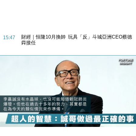
財經｜日經失守6.5萬點後回穩 全周仍升近2%
16:05
財經｜恒隆10月換帥 玩具「反」斗城亞洲CEO蔡德
15:47
粦接任
財經｜韓股反覆波動收跌 連挫7周創逾3年最長跌勢
15:11
財經｜內地7月美元計價出口增近24%勝預期 貿易順
13:44
差達1125億美元
財經｜日本春季三度入市撐日圓 4月單日斥6.28萬億
12:44
日圓干預創新高
國際｜特朗普料美伊戰事快結束 承認部分彈藥庫存緊
11:12
張
財經｜SA售股自救後再出手 斥4億美元押注未上市公
15:59
司
財經｜精星香港夥菜鳥拓全球智慧倉儲市場 加快海外
11:30
市場落地