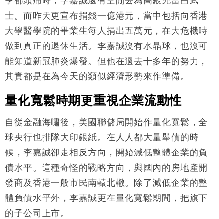
亨都頭痛時，李嘉誠還有空閒去為高銀充當白武
財經｜精星香港夥菜鳥拓全球智慧倉儲市場 加快海外
11:30
士。而昨天更宣布捐錢一億港元，當中包括向香港
市場落地
大學醫學院的畢業生每人捐出五萬元，在大危機時
地產｜大酒店中期轉賺2300萬元 斥21億翻新香港及
14:50
做到真正的退休生活。李嘉誠沒有水晶球，也沒可
東京半島
能知道新冠肺炎爆發。但他在過去十多年的努力，
國際｜特朗普赴洛杉磯高球場活動前 男子攜槍彈被捕
13:12
其實都是在為今天的類似經濟形勢來作準備。
量化寬鬆時期更重視企業流動性
自從金融海嘯後，美國聯儲局開始作量化寬鬆，全
球央行也排隊大印銀紙。在人人都大量舉債的時
候，李嘉誠卻走相反方向，開始減低整體企業的負
債水平。這種奇怪的戰略方向，與國內的房地產開
發商及香港一般市民南轅北轍。除了減低企業的整
體負債水平外，李嘉誠更在量化寬鬆期間，把旗下
的子公司上市。