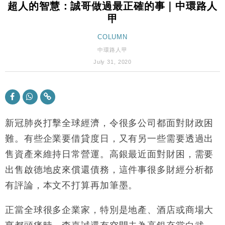
超人的智慧：誠哥做過最正確的事｜中環路人
地產｜大酒店中期轉賺2300萬元 斥21億翻新香港及
14:50
甲
東京半島
國際｜特朗普赴洛杉磯高球場活動前 男子攜槍彈被捕
COLUMN
13:12
中環路人甲
財經｜日經失守6.5萬點後回穩 全周仍升近2%
16:05
July 31, 2020
財經｜恒隆10月換帥 玩具「反」斗城亞洲CEO蔡德
15:47
粦接任
財經｜韓股反覆波動收跌 連挫7周創逾3年最長跌勢
15:11
新冠肺炎打擊全球經濟，令很多公司都面對財政困
財經｜內地7月美元計價出口增近24%勝預期 貿易順
難。有些企業要借貸度日，又有另一些需要透過出
13:44
差達1125億美元
售資產來維持日常營運。高銀最近面對財困，需要
財經｜日本春季三度入市撐日圓 4月單日斥6.28萬億
12:44
出售啟德地皮來償還債務，這件事很多財經分析都
日圓干預創新高
有評論，本文不打算再加筆墨。
國際｜特朗普料美伊戰事快結束 承認部分彈藥庫存緊
11:12
張
正當全球很多企業家，特別是地產、酒店或商場大
財經｜SA售股自救後再出手 斥4億美元押注未上市公
15:59
司