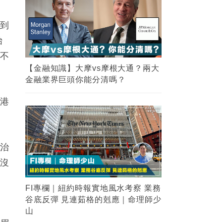
感到
始
個不
【金融知識】大摩vs摩根大通？兩大
金融業界巨頭你能分清嗎？
香港
京治
也沒
FI專欄｜紐約時報實地風水考察 業務
谷底反彈 見連茹格的剋應｜命理師少
移
山