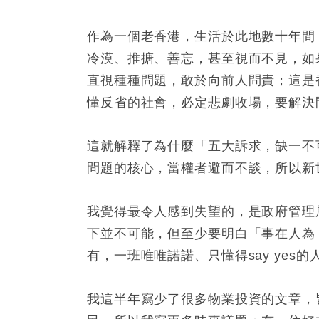
作為一個老香港，生活於此地數十年間
冷漠、推搪、善忘，甚至視而不見，如
直視種種問題，敢於向前人問責；這是
懂反省的社會，必定悲劇收場，要解決
這就解釋了為什麼「五大訴求，缺一不
問題的核心，當權者避而不談，所以新
我覺得最令人感到失望的，是政府管理
下並不可能，但至少要明白「事在人為
有，一班唯唯諾諾、只懂得say ye
我這半年寫少了很多物業投資的文章，