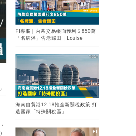
FI專欄｜內幕交易帳面獲利＄850萬
「名牌潘」告老歸田｜Louise
0
海南自貿港12.18推全新關稅政策 打
造國家「特殊關稅區」
羨，
）