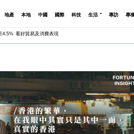
地產
本地
中國
國際
科技
生活
專訪
專
中期息增15%至47仙
4.5% 看好貿易及消費表現
金」 43歲女子損失近6900萬元
周仍升近2%
城亞洲CEO蔡德粦接任
創逾3年最長跌勢
%勝預期 貿易順差達1125億美元
單日斥6.28萬億日圓干預創新高
認部分彈藥庫存緊張
億美元押注未上市公司
中期息增15%至47仙
4.5% 看好貿易及消費表現
金」 43歲女子損失近6900萬元
周仍升近2%
城亞洲CEO蔡德粦接任