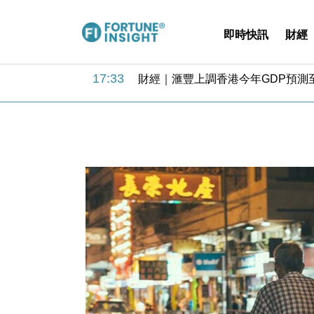
即時快訊
財經
18:31
財經｜華僑銀行上半年淨利創新高 
17:33
財經｜滙豐上調香港今年GDP預測至
16:47
本地｜假冒內地執法人員要求交「保證
16:05
財經｜日經失守6.5萬點後回穩 全
15:47
財經｜恒隆10月換帥 玩具「反」斗
15:11
財經｜韓股反覆波動收跌 連挫7周
13:44
財經｜內地7月美元計價出口增近24
12:44
財經｜日本春季三度入市撐日圓 4月
11:12
國際｜特朗普料美伊戰事快結束 承
15:59
財經｜SA售股自救後再出手 斥4
18:31
財經｜華僑銀行上半年淨利創新高 
17:33
財經｜滙豐上調香港今年GDP預測至
16:47
本地｜假冒內地執法人員要求交「保證
16:05
財經｜日經失守6.5萬點後回穩 全
15:47
財經｜恒隆10月換帥 玩具「反」斗