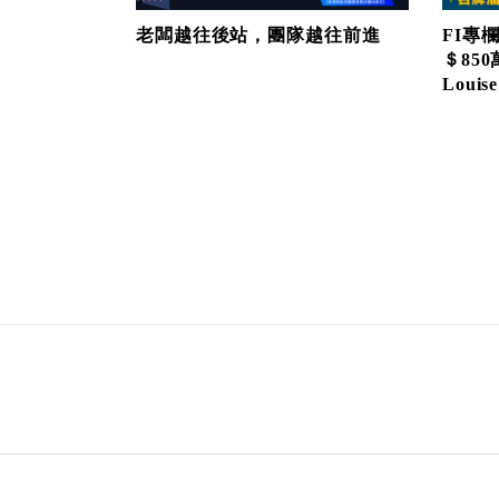
老闆越往後站，團隊越往前進
FI專
＄85
Louise