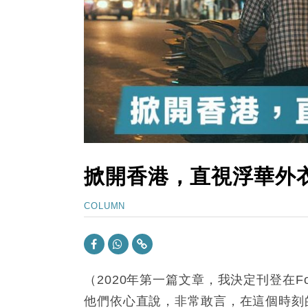
15:11
財經｜韓股反覆波動收跌 連挫7周
13:44
財經｜內地7月美元計價出口增近24
12:44
財經｜日本春季三度入市撐日圓 4月
11:12
國際｜特朗普料美伊戰事快結束 承
15:59
財經｜SA售股自救後再出手 斥4
掀開香港，直視浮華外衣下
COLUMN
（2020年第一篇文章，我決定刊登在For
他們依心直說，非常敢言，在這個時刻