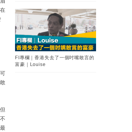
愁眉
他在
發
不
FI專欄｜香港失去了一個吋嘴敢言的
富豪｜Louise
不可
人敢
，但
到不
到最