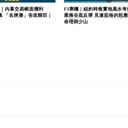
欄｜內幕交易帳面獲利
FI專欄｜紐約時報實地風水考
0萬 「名牌潘」告老歸田｜
業務谷底反彈 見連茹格的剋
命理師少山