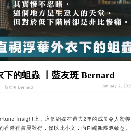
創逾3年最長跌勢
%勝預期 貿易順差達1125億美元
單日斥6.28萬億日圓干預創新高
認部分彈藥庫存緊張
億美元押注未上市公司
的蛆蟲 丨藍友斑 Bernard
January 2, 202
藍友斑 Bernard
tune Insight上，這個網媒在過去2年的成長令人驚
的香港裡實屬難得，僅以此小文，向FI編輯團隊致意。