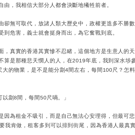
自由，我相信大部分人都會決斷地犧牲前者。
由卻無可取代，放諸人類大歷史中，政權更迭多不勝
受到危害，義士就會挺身而出，為它奮戰到底。
面，真實的香港其實慘不忍睹，這個地方是生意人的
不算是那種悲天憫人的人，在2019年底，我到深水埗
尺大的物業，是不是能分劏4間左右，每間100尺？怎
可以劏8間，每間50尺喎。」
是因為租金不吸引，而是自己無法心安理得，但最可
只要我肯做，租客多到可以排到街尾，因為香港人最真