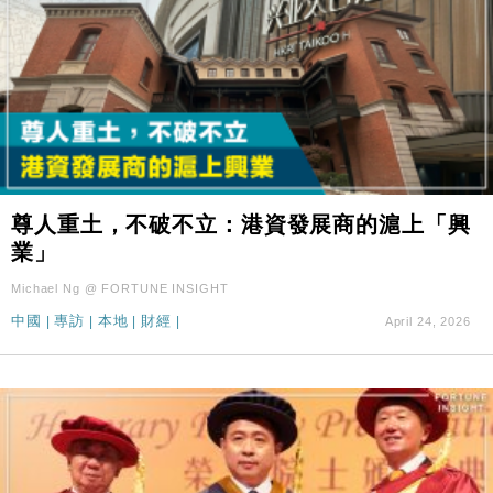
尊人重土，不破不立：港資發展商的滬上「興
業」
Michael Ng @ FORTUNE INSIGHT
中國
|
專訪
|
本地
|
財經
|
April 24, 2026