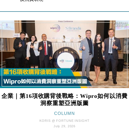
損失近6900萬元
財經｜日經失守6.5萬點後回穩 全周仍升近2%
16:05
財經｜恒隆10月換帥 玩具「反」斗城亞洲CEO蔡德
15:47
粦接任
財經｜韓股反覆波動收跌 連挫7周創逾3年最長跌勢
15:11
財經｜內地7月美元計價出口增近24%勝預期 貿易順
13:44
差達1125億美元
財經｜日本春季三度入市撐日圓 4月單日斥6.28萬億
12:44
日圓干預創新高
國際｜特朗普料美伊戰事快結束 承認部分彈藥庫存緊
11:12
張
企業｜第16項收購背後戰略：Wipro如何以消費
財經｜SA售股自救後再出手 斥4億美元押注未上市公
15:59
司
洞察重塑亞洲版圖
財經｜華僑銀行上半年淨利創新高 中期息增15%至
18:31
COLUMN
47仙
KORIS @ FORTUNE INSIGHT
財經｜滙豐上調香港今年GDP預測至4.5% 看好貿易
17:33
July 29, 2026