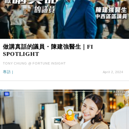
做講真話的議員・陳建強醫生｜FI
SPOTLIGHT
TONY CHUNG @ FORTUNE INSIGHT
專訪
|
April 2, 2024