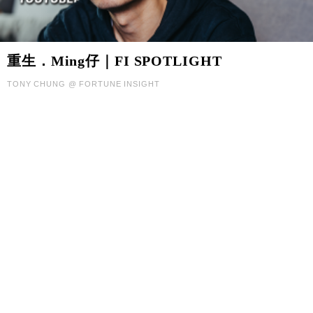
重生．Ming仔｜FI SPOTLIGHT
TONY CHUNG @ FORTUNE INSIGHT
FI SPOTLIGHT
|
專訪
|
December 15, 2023