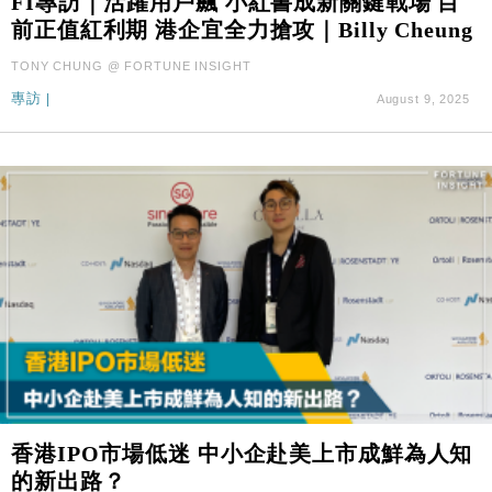
FI專訪｜活躍用戶飆 小紅書成新關鍵戰場 目
前正值紅利期 港企宜全力搶攻｜Billy Cheung
TONY CHUNG @ FORTUNE INSIGHT
專訪
|
August 9, 2025
香港IPO市場低迷 中小企赴美上市成鮮為人知
的新出路？