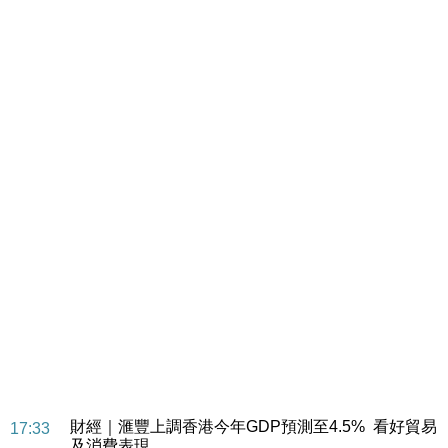
財經｜華僑銀行上半年淨利創新高 中期息增15%至
18:31
47仙
財經｜滙豐上調香港今年GDP預測至4.5% 看好貿易
17:33
及消費表現
本地｜假冒內地執法人員要求交「保證金」 43歲女子
16:47