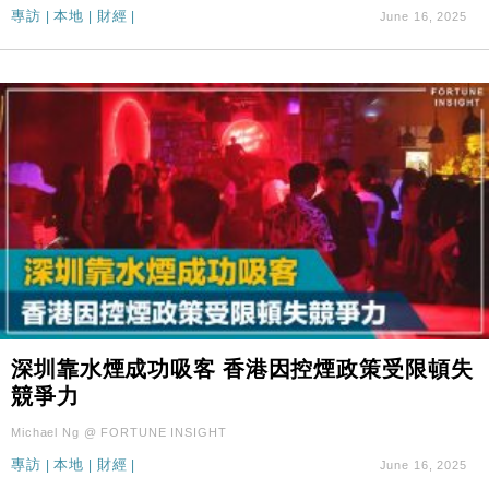
專訪
|
本地
|
財經
|
June 16, 2025
深圳靠水煙成功吸客 香港因控煙政策受限頓失
競爭力
Michael Ng @ FORTUNE INSIGHT
專訪
|
本地
|
財經
|
June 16, 2025