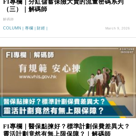
FI專欄｜分紅儲蓄保險大賣的流量密碼系列
（三）｜解碼師
解碼師
COLUMN
|
專欄
|
財經
|
March 9, 2026
FI專欄｜醫保點揀好？標準計劃保費差異大？
靈活計劃竟然有無上限保障？｜解碼師