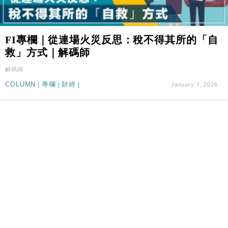
FI專欄｜從連場火災反思：稅不得其所的「自
救」方式｜解碼師
解碼師
COLUMN
|
專欄
|
財經
|
January 7, 2026