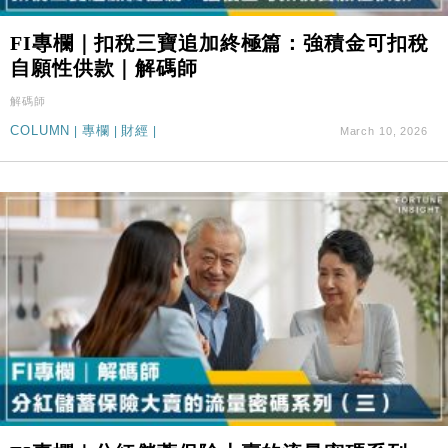
FI專欄｜扣稅三寶追加終極篇：強積金可扣稅
自願性供款｜解碼師
解碼師
COLUMN
|
專欄
|
財經
|
March 10, 2026