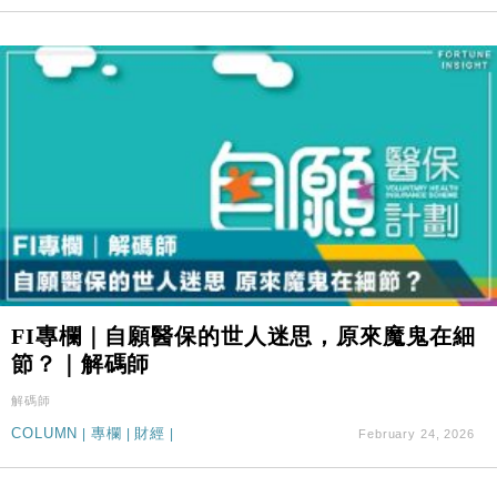
FI專欄｜自願醫保的世人迷思，原來魔鬼在細
節？｜解碼師
解碼師
COLUMN
|
專欄
|
財經
|
February 24, 2026