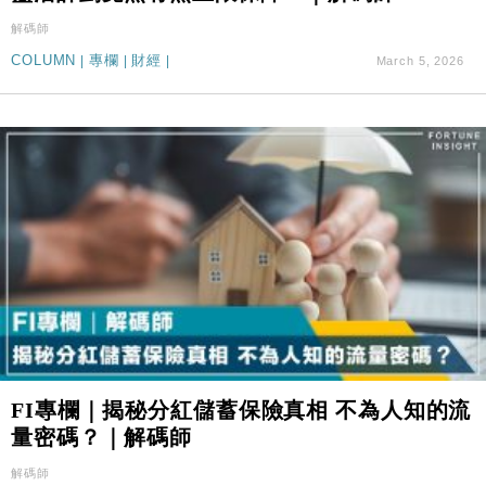
解碼師
COLUMN
|
專欄
|
財經
|
March 5, 2026
FI專欄｜揭秘分紅儲蓄保險真相 不為人知的流
量密碼？｜解碼師
解碼師