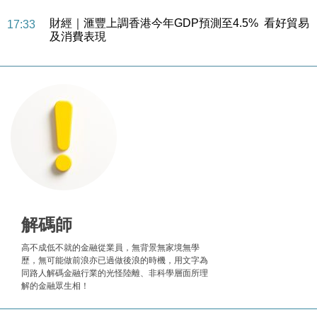
及消費表現
本地｜假冒內地執法人員要求交「保證金」 43歲女子
16:47
損失近6900萬元
財經｜日經失守6.5萬點後回穩 全周仍升近2%
16:05
財經｜恒隆10月換帥 玩具「反」斗城亞洲CEO蔡德
15:47
粦接任
財經｜韓股反覆波動收跌 連挫7周創逾3年最長跌勢
15:11
財經｜內地7月美元計價出口增近24%勝預期 貿易順
13:44
差達1125億美元
財經｜日本春季三度入市撐日圓 4月單日斥6.28萬億
12:44
日圓干預創新高
解碼師
國際｜特朗普料美伊戰事快結束 承認部分彈藥庫存緊
11:12
高不成低不就的金融從業員，無背景無家境無學
張
歷，無可能做前浪亦已過做後浪的時機，用文字為
財經｜SA售股自救後再出手 斥4億美元押注未上市公
15:59
同路人解碼金融行業的光怪陸離、非科學層面所理
司
解的金融眾生相！
財經｜華僑銀行上半年淨利創新高 中期息增15%至
18:31