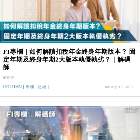
FI專欄｜如何解讀扣稅年金終身年期版本？ 固
定年期及終身年期2大版本執優執劣？｜解碼
師
解碼師
COLUMN
|
專欄
|
財經
|
January 15, 2026