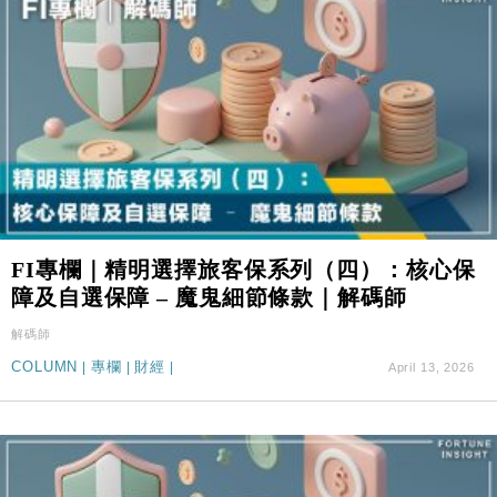
司
FI專欄｜精明選擇旅客保系列（四）：核心保
障及自選保障 – 魔鬼細節條款｜解碼師
解碼師
COLUMN
|
專欄
|
財經
|
April 13, 2026