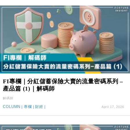
47仙
財經｜滙豐上調香港今年GDP預測至4.5% 看好貿易
17:33
及消費表現
本地｜假冒內地執法人員要求交「保證金」 43歲女子
16:47
損失近6900萬元
財經｜日經失守6.5萬點後回穩 全周仍升近2%
16:05
財經｜恒隆10月換帥 玩具「反」斗城亞洲CEO蔡德
15:47
粦接任
財經｜韓股反覆波動收跌 連挫7周創逾3年最長跌勢
15:11
FI專欄｜分紅儲蓄保險大賣的流量密碼系列 –
財經｜內地7月美元計價出口增近24%勝預期 貿易順
13:44
產品篇 (1)｜解碼師
差達1125億美元
財經｜日本春季三度入市撐日圓 4月單日斥6.28萬億
12:44
解碼師
日圓干預創新高
COLUMN
|
專欄
|
財經
|
April 17, 2026
國際｜特朗普料美伊戰事快結束 承認部分彈藥庫存緊
11:12
張
財經｜SA售股自救後再出手 斥4億美元押注未上市公
15:59