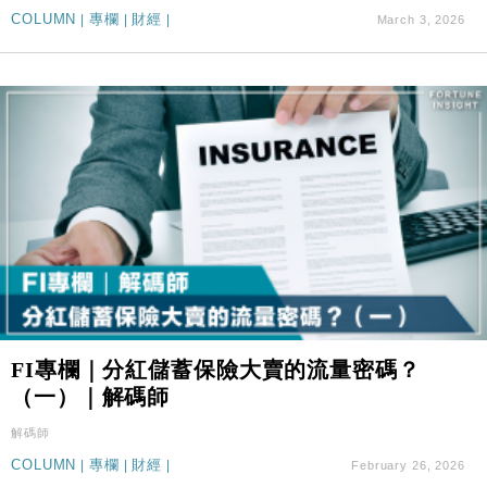
COLUMN
|
專欄
|
財經
|
March 3, 2026
FI專欄｜分紅儲蓄保險大賣的流量密碼？
（一）｜解碼師
解碼師
COLUMN
|
專欄
|
財經
|
February 26, 2026