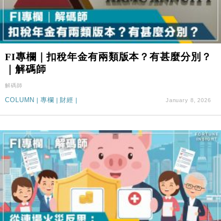
FI專欄｜扣稅年金有兩類版本？有甚麼分別？
｜解碼師
解碼師
COLUMN
|
專欄
|
財經
|
January 8, 2026