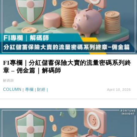
FI專欄｜分紅儲蓄保險大賣的流量密碼系列終
章 – 佣金篇｜解碼師
解碼師
COLUMN
|
專欄
|
財經
|
April 10, 2026