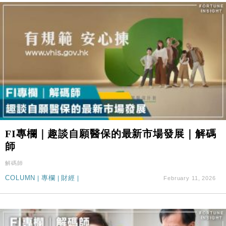
FI專欄｜趣談自願醫保的最新市場發展｜解碼
師
解碼師
COLUMN
|
專欄
|
財經
|
February 11, 2026