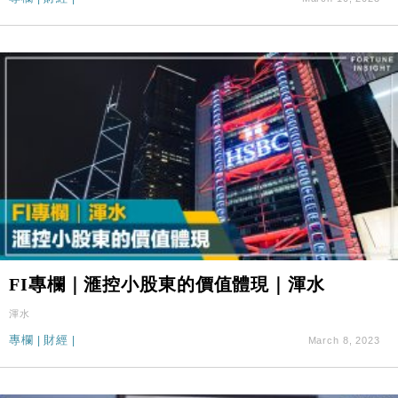
FI專欄｜滙控小股東的價值體現｜渾水
渾水
專欄
|
財經
|
March 8, 2023