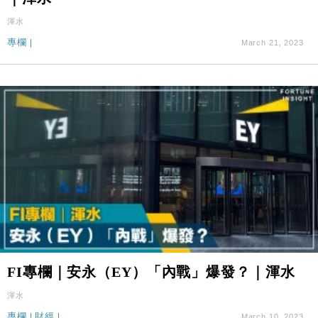
渾水
專欄
|
March 21, 2023
FI專欄｜安永（EY）「內戰」爆發？｜渾水
渾水
專欄
|
財經
|
March 10, 2023