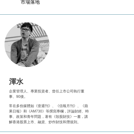
東京半島
國際｜特朗普赴洛杉磯高球場活動前 男子攜槍彈被捕
13:12
財經｜香港7月PMI回落至51 企業擴張放慢兼縮減人
12:30
手
財經｜黑石傳再籌逾360億美元 支援Anthropic租用
11:40
Google晶片
財經｜美商務部擬擴大金屬關稅範圍 14類產品或加徵
10:57
25%
本地｜新世界K11 9月升級會員制度 增鉑金卡級別鎖
18:15
定高消費客群
渾水
財經｜本港6月零售額連升14個月 珠寶鐘錶銷售升勢
17:40
企業管理人、專業投資者、曾任上市公司執行董
最強
事、90後。
財經｜滙控重啟最多10億美元回購 派息比率目標維持
16:33
常在多份媒體如《壹週刊》、《信報月刊》、《蘋
50%
果日報》和《AM730》等撰寫專欄，評論財經、時
事、政策和青年問題，著有《殼股財技》一書，講
財經｜SA售股自救後再出手 斥4億美元押注未上市公
15:59
解香港股票上市、融資、炒作財技和潛規則。
司
財經｜精星香港夥菜鳥拓全球智慧倉儲市場 加快海外