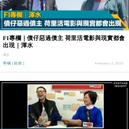
FI專欄｜債仔惡過債主 荷里活電影與現實都會
出現｜渾水
渾水
專欄
|
財經
|
February 3, 2023