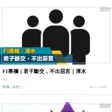
11:30
市場落地
地產｜大酒店中期轉賺2300萬元 斥21億翻新香港及
14:50
東京半島
國際｜特朗普赴洛杉磯高球場活動前 男子攜槍彈被捕
13:12
財經｜香港7月PMI回落至51 企業擴張放慢兼縮減人
12:30
手
財經｜黑石傳再籌逾360億美元 支援Anthropic租用
11:40
Google晶片
財經｜美商務部擬擴大金屬關稅範圍 14類產品或加徵
10:57
25%
FI專欄｜君子斷交，不出惡言｜渾水
本地｜新世界K11 9月升級會員制度 增鉑金卡級別鎖
18:15
定高消費客群
渾水
財經｜本港6月零售額連升14個月 珠寶鐘錶銷售升勢
專欄
|
本地
|
April 1, 2023
17:40
最強
財經｜滙控重啟最多10億美元回購 派息比率目標維持
16:33
50%