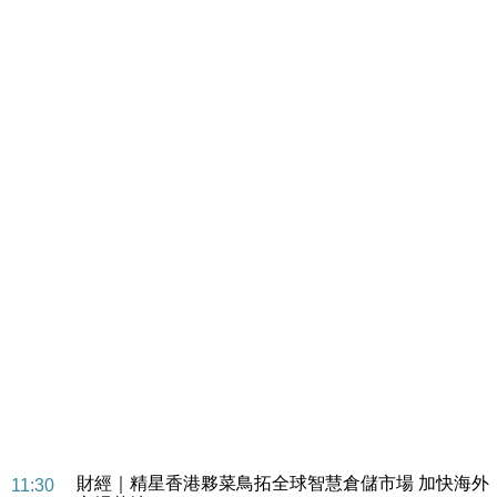
財經｜SA售股自救後再出手 斥4億美元押注未上市公
15:59
司
財經｜精星香港夥菜鳥拓全球智慧倉儲市場 加快海外
11:30
市場落地
地產｜大酒店中期轉賺2300萬元 斥21億翻新香港及
14:50