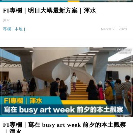
FI專欄｜明日大嶼最新方案｜渾水
渾水
專欄
|
本地
|
March 25, 2023
FI專欄｜寫在 busy art week 前夕的本土觀察
｜渾水