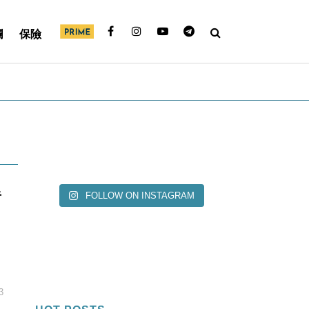
欄
保險
半
FOLLOW ON INSTAGRAM
3