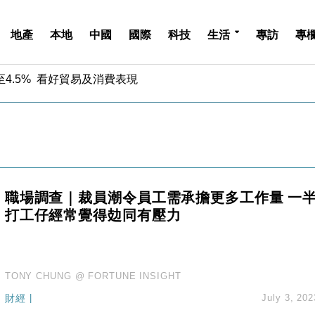
地產
本地
中國
國際
科技
生活
專訪
專
中期息增15%至47仙
4.5% 看好貿易及消費表現
金」 43歲女子損失近6900萬元
周仍升近2%
城亞洲CEO蔡德粦接任
創逾3年最長跌勢
%勝預期 貿易順差達1125億美元
單日斥6.28萬億日圓干預創新高
職場調查｜裁員潮令員工需承擔更多工作量 一
認部分彈藥庫存緊張
打工仔經常覺得攰同有壓力
億美元押注未上市公司
中期息增15%至47仙
4.5% 看好貿易及消費表現
金」 43歲女子損失近6900萬元
TONY CHUNG @ FORTUNE INSIGHT
周仍升近2%
財經
|
July 3, 202
城亞洲CEO蔡德粦接任