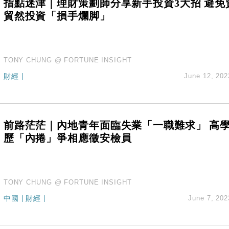
指點迷津｜理財策劃師分享新手投資3大招 避免
貿然投資「損手爛脚」
TONY CHUNG @ FORTUNE INSIGHT
財經
|
June 12, 202
前路茫茫｜內地青年面臨失業「一職難求」 高
歷「內捲」爭相應徵安檢員
TONY CHUNG @ FORTUNE INSIGHT
中國
|
財經
|
June 7, 202