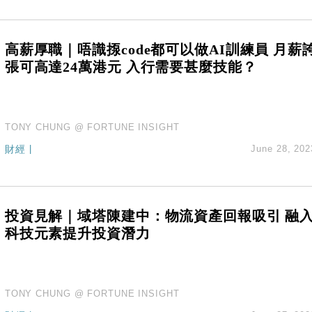
創逾3年最長跌勢
%勝預期 貿易順差達1125億美元
單日斥6.28萬億日圓干預創新高
高薪厚職｜唔識揼code都可以做AI訓練員 月薪
認部分彈藥庫存緊張
張可高達24萬港元 入行需要甚麼技能？
億美元押注未上市公司
TONY CHUNG @ FORTUNE INSIGHT
財經
|
June 28, 202
投資見解｜域塔陳建中：物流資產回報吸引 融
科技元素提升投資潛力
TONY CHUNG @ FORTUNE INSIGHT