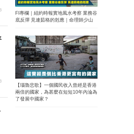
3
FI專欄｜紐約時報實地風水考察 業務谷
底反彈 見連茹格的剋應｜命理師少山
年
3
【瑙魯悲歌】一個國民收入曾經是香港
兩倍的國家，為甚麼在短短10年內淪為
了發展中國家？
%