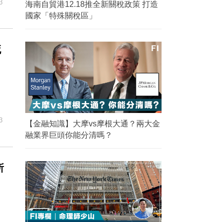
3
海南自貿港12.18推全新關稅政策 打造
國家「特殊關稅區」
死
3
【金融知識】大摩vs摩根大通？兩大金
融業界巨頭你能分清嗎？
所