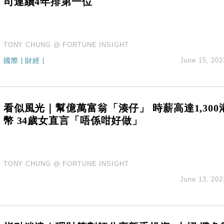
司連續4年排第一位
TONY CHUNG @ FORTUNE INSIGHT
國際
|
財經
|
June 15, 202
看似風光｜幫億萬富翁「湊仔」 時薪高達1,300
幣 34歲女直言「唔係咁好做」
TONY CHUNG @ FORTUNE INSIGHT
June 13, 202