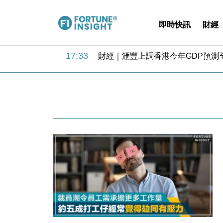
即時快訊
財經
18:31
財經｜華僑銀行上半年淨利創新高 
17:33
財經｜滙豐上調香港今年GDP預測至
16:47
本地｜假冒內地執法人員要求交「保證
16:05
財經｜日經失守6.5萬點後回穩 全
15:47
財經｜恒隆10月換帥 玩具「反」斗
15:11
財經｜韓股反覆波動收跌 連挫7周
13:44
財經｜內地7月美元計價出口增近24
12:44
財經｜日本春季三度入市撐日圓 4月
11:12
國際｜特朗普料美伊戰事快結束 承
15:59
財經｜SA售股自救後再出手 斥4
18:31
財經｜華僑銀行上半年淨利創新高 
17:33
財經｜滙豐上調香港今年GDP預測至
16:47
本地｜假冒內地執法人員要求交「保證
16:05
財經｜日經失守6.5萬點後回穩 全
15:47
財經｜恒隆10月換帥 玩具「反」斗