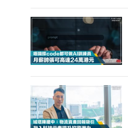
15:11
財經｜韓股反覆波動收跌 連挫7周
13:44
財經｜內地7月美元計價出口增近24
12:44
財經｜日本春季三度入市撐日圓 4月
11:12
國際｜特朗普料美伊戰事快結束 承
15:59
財經｜SA售股自救後再出手 斥4