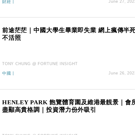
財經
|
June 27, 202
前途茫茫｜中國大學生畢業即失業 網上瘋傳半
不活照
TONY CHUNG @ FORTUNE INSIGHT
中國
|
June 26, 202
HENLEY PARK 飽覽體育園及維港最靚景｜會
盡顯高貴格調｜投資潛力份外吸引