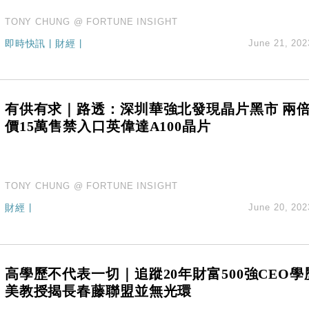
TONY CHUNG @ FORTUNE INSIGHT
即時快訊
|
財經
|
June 21, 202
有供有求｜路透：深圳華強北發現晶片黑市 兩
價15萬售禁入口英偉達A100晶片
TONY CHUNG @ FORTUNE INSIGHT
財經
|
June 20, 202
高學歷不代表一切｜追蹤20年財富500強CEO學
美教授揭長春藤聯盟並無光環