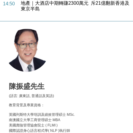
地產｜大酒店中期轉賺2300萬元 斥21億翻新香港及
14:50
東京半島
國際｜特朗普赴洛杉磯高球場活動前 男子攜槍彈被捕
13:12
財經｜香港7月PMI回落至51 企業擴張放慢兼縮減人
12:30
手
財經｜黑石傳再籌逾360億美元 支援Anthropic租用
11:40
Google晶片
財經｜美商務部擬擴大金屬關稅範圍 14類產品或加徵
10:57
25%
本地｜新世界K11 9月升級會員制度 增鉑金卡級別鎖
18:15
定高消費客群
陳振盛先生
財經｜本港6月零售額連升14個月 珠寶鐘錶銷售升勢
17:40
(語言: 廣東話, 普通話及英語)
最強
教育背景及專業資格：
財經｜滙控重啟最多10億美元回購 派息比率目標維持
16:33
50%
英國列斯特大學培訓及績效管理碩士 MSc.
南澳國立大學工商管理碩士 MBA
財經｜SHEIN傳最快8月中招股 估值料降至400億美
15:11
美國壽險管理協會院士 ( FLMI )
元以下
國際認證身心語言程式學( NLP )執行師