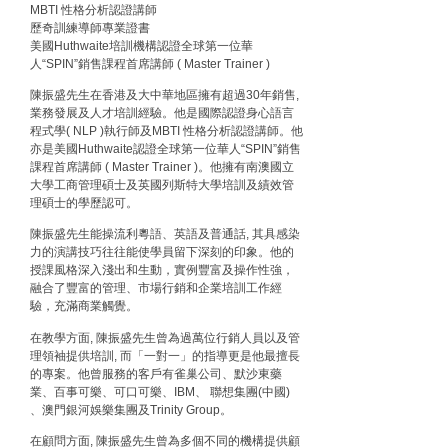
MBTI 性格分析認證講師
財經｜精星香港夥菜鳥拓全球智慧倉儲市場 加快海外
11:30
歷奇訓練導師專業證書
市場落地
美國Huthwaite培訓機構認證全球第一位華
地產｜大酒店中期轉賺2300萬元 斥21億翻新香港及
14:50
人“SPIN”銷售課程首席講師 ( Master Trainer )
東京半島
陳振盛先生在香港及大中華地區擁有超過30年銷售,
國際｜特朗普赴洛杉磯高球場活動前 男子攜槍彈被捕
業務發展及人才培訓經驗。他是國際認證身心語言
13:12
程式學( NLP )執行師及MBTI 性格分析認證講師。他
亦是美國Huthwaite認證全球第一位華人“SPIN”銷售
財經｜香港7月PMI回落至51 企業擴張放慢兼縮減人
12:30
課程首席講師 ( Master Trainer )。他擁有南澳國立
手
大學工商管理碩士及英國列斯特大學培訓及績效管
理碩士的學歷認可。
財經｜黑石傳再籌逾360億美元 支援Anthropic租用
11:40
Google晶片
陳振盛先生能操流利粵語、英語及普通話, 其具感染
力的演講技巧往往能使學員留下深刻的印象。他的
財經｜美商務部擬擴大金屬關稅範圍 14類產品或加徵
10:57
授課風格深入淺出和生動，實例豐富及操作性強，
25%
融合了豐富的管理、市場行銷和企業培訓工作經
驗，充滿商業觸覺。
本地｜新世界K11 9月升級會員制度 增鉑金卡級別鎖
18:15
定高消費客群
在教學方面, 陳振盛先生曾為過萬位行銷人員以及管
理領袖提供培訓, 而「一對一」的指導更是他最擅長
財經｜本港6月零售額連升14個月 珠寶鐘錶銷售升勢
17:40
的專案。他曾服務的客戶有雀巢公司、默沙東藥
最強
業、百事可樂、可口可樂、IBM、 聯想集團(中國)
、澳門銀河娛樂集團及Trinity Group。
財經｜滙控重啟最多10億美元回購 派息比率目標維持
16:33
50%
在顧問方面, 陳振盛先生曾為多個不同的機構提供顧