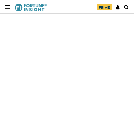
財經｜精星香港夥菜鳥拓全球智慧倉儲市場 加快海外
11:30
市場落地