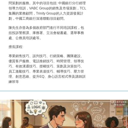
問策劃的服務。其中的項目包括: 中國銀行分行經理
財經｜SHEIN傳最快8月中招股 估值料降至400億美
15:11
領導力培訓，VABC Group的銷售及市場策劃，TCL
元以下
集團的業務顧問，Trinity Group的人力資源發展計
劃，中國工商銀行深港聯動項目顧問。
陳先生亦曾為多個政府部門進行不同培訓課程，包
括投訴警察課、庫務署、立法會秘書處、選舉事務
處、公務員培訓處等。
擅長課程:
專業銷售技巧、談判技巧、行銷策略、團隊建設、
優質客戶服務、電話推銷技巧、時間管理、領導技
巧、有效溝通技巧、授權技巧、策劃及決策技巧、
員工激勵技巧、專業表達技巧、輔導技巧、壓力管
理、創意思維、提升EQ、身心語言程式學及講師訓
練班等