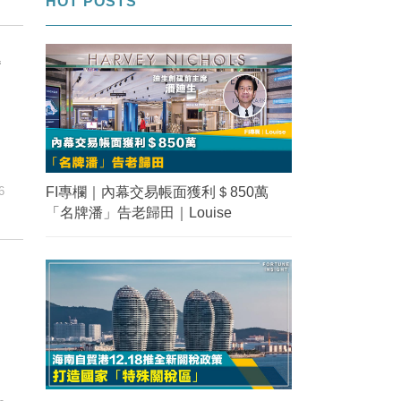
HOT POSTS
變
FI專欄｜內幕交易帳面獲利＄850萬
6
「名牌潘」告老歸田｜Louise