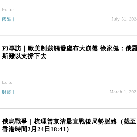
Editor
國際
|
July 31, 202
FI專訪｜歐美制裁觸發盧布大崩盤 徐家健：俄
斯難以支撐下去
Editor
財經
|
March 1, 202
俄烏戰爭｜梳理普京清晨宣戰後局勢脈絡（截至
香港時間2月24日18:41）