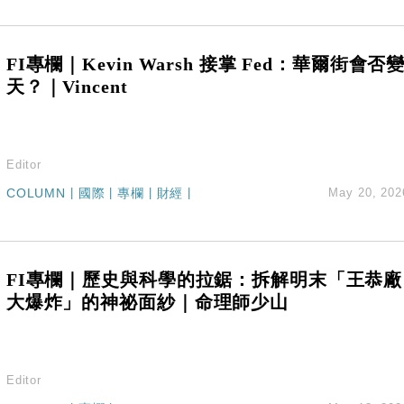
城亞洲CEO蔡德粦接任
創逾3年最長跌勢
%勝預期 貿易順差達1125億美元
FI專欄｜Kevin Warsh 接掌 Fed：華爾街會否
單日斥6.28萬億日圓干預創新高
天？｜Vincent
認部分彈藥庫存緊張
億美元押注未上市公司
Editor
COLUMN
|
國際
|
專欄
|
財經
|
May 20, 202
FI專欄｜歷史與科學的拉鋸：拆解明末「王恭廠
大爆炸」的神祕面紗｜命理師少山
Editor