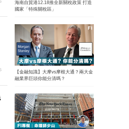
6
海南自貿港12.18推全新關稅政策 打造
國家「特殊關稅區」
6
【金融知識】大摩vs摩根大通？兩大金
融業界巨頭你能分清嗎？
低