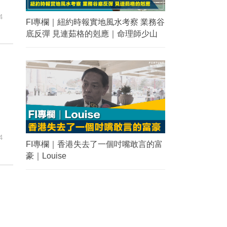
4
FI專欄｜紐約時報實地風水考察 業務谷
底反彈 見連茹格的剋應｜命理師少山
4
FI專欄｜香港失去了一個吋嘴敢言的富
豪｜Louise