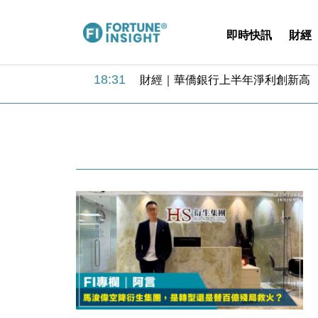
即時快訊
財經
18:31
財經｜華僑銀行上半年淨利創新高 
17:33
財經｜滙豐上調香港今年GDP預測至
16:47
本地｜假冒內地執法人員要求交「保證
16:05
財經｜日經失守6.5萬點後回穩 全
15:47
財經｜恒隆10月換帥 玩具「反」斗
15:11
財經｜韓股反覆波動收跌 連挫7周
13:44
財經｜內地7月美元計價出口增近24
12:44
財經｜日本春季三度入市撐日圓 4月
11:12
國際｜特朗普料美伊戰事快結束 承
15:59
財經｜SA售股自救後再出手 斥4
18:31
財經｜華僑銀行上半年淨利創新高 
17:33
財經｜滙豐上調香港今年GDP預測至
16:47
本地｜假冒內地執法人員要求交「保證
16:05
財經｜日經失守6.5萬點後回穩 全