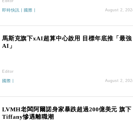
Editor
即時快訊
|
國際
|
August 2, 202
馬斯克旗下xAI超算中心啟用 目標年底推「最強
AI」
Editor
國際
|
August 2, 202
LVMH老闆阿爾諾身家暴跌超過200億美元 旗下
Tiffany慘遇離職潮