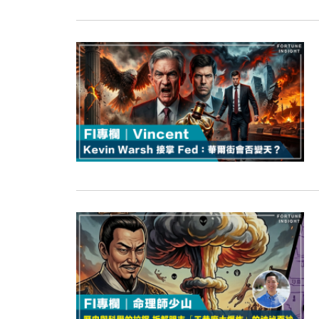
15:47
財經｜恒隆10月換帥 玩具「反」斗
15:11
財經｜韓股反覆波動收跌 連挫7周
13:44
財經｜內地7月美元計價出口增近24
12:44
財經｜日本春季三度入市撐日圓 4月
11:12
國際｜特朗普料美伊戰事快結束 承
15:59
財經｜SA售股自救後再出手 斥4