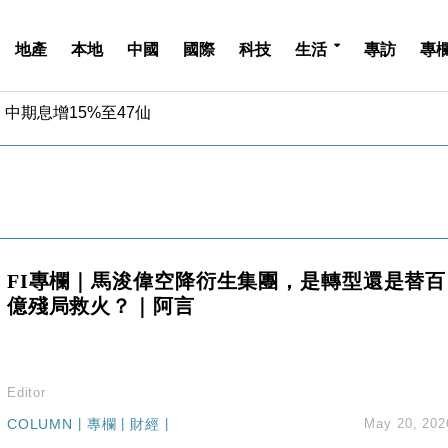
地產
本地
中國
國際
科技
生活
專訪
專
中期息增15%至47仙
4.5% 看好貿易及消費表現
金」 43歲女子損失近6900萬元
周仍升近2%
城亞洲CEO蔡德粦接任
創逾3年最長跌勢
%勝預期 貿易順差達1125億美元
FI專欄｜馬浚偉空降衍生集團，是轉型還是替百
單日斥6.28萬億日圓干預創新高
億殘局救火？｜阿言
認部分彈藥庫存緊張
億美元押注未上市公司
中期息增15%至47仙
4.5% 看好貿易及消費表現
Editor
金」 43歲女子損失近6900萬元
COLUMN
|
專欄
|
財經
|
May 20, 202
周仍升近2%