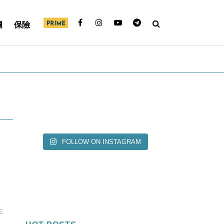
欄
保險
FOLLOW ON INSTAGRAM
6