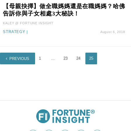
財經｜黑石傳再籌逾360億美元 支援Anthropic租用
11:40
【母親抉擇】做全職媽媽還是在職媽媽？哈佛
Google晶片
告訴你與子女相處3大秘訣！
財經｜美商務部擬擴大金屬關稅範圍 14類產品或加徵
10:57
25%
KALEY @ FORTUNE INSIGHT
本地｜新世界K11 9月升級會員制度 增鉑金卡級別鎖
18:15
STRATEGY
|
August 6, 2018
定高消費客群
財經｜本港6月零售額連升14個月 珠寶鐘錶銷售升勢
17:40
最強
1
…
23
24
25
PREVIOUS
財經｜滙控重啟最多10億美元回購 派息比率目標維持
16:33
50%