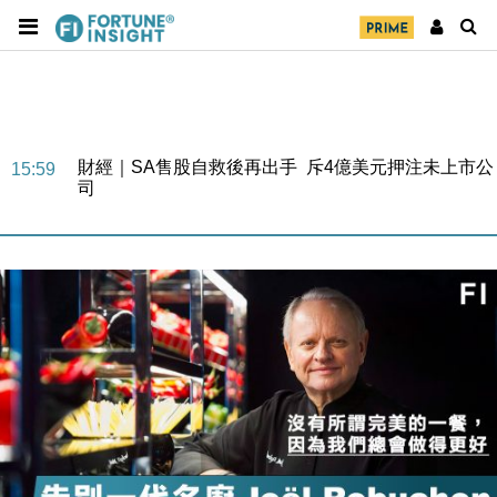
財經｜SA售股自救後再出手 斥4億美元押注未上市公
15:59
司
財經｜精星香港夥菜鳥拓全球智慧倉儲市場 加快海外
11:30
市場落地
地產｜大酒店中期轉賺2300萬元 斥21億翻新香港及
14:50
東京半島
國際｜特朗普赴洛杉磯高球場活動前 男子攜槍彈被捕
13:12
財經｜香港7月PMI回落至51 企業擴張放慢兼縮減人
12:30
手
財經｜黑石傳再籌逾360億美元 支援Anthropic租用
11:40
Google晶片