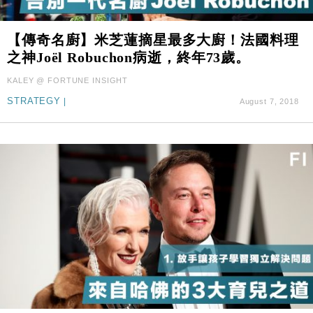
財經｜美商務部擬擴大金屬關稅範圍 14類產品或加徵
10:57
25%
本地｜新世界K11 9月升級會員制度 增鉑金卡級別鎖
18:15
【傳奇名廚】米芝蓮摘星最多大廚！法國料理
定高消費客群
之神Joël Robuchon病逝，終年73歲。
財經｜本港6月零售額連升14個月 珠寶鐘錶銷售升勢
17:40
KALEY @ FORTUNE INSIGHT
最強
STRATEGY
|
August 7, 2018
財經｜滙控重啟最多10億美元回購 派息比率目標維持
16:33
50%
財經｜SA售股自救後再出手 斥4億美元押注未上市公
15:59
司
財經｜精星香港夥菜鳥拓全球智慧倉儲市場 加快海外
11:30
市場落地
地產｜大酒店中期轉賺2300萬元 斥21億翻新香港及
14:50
東京半島
國際｜特朗普赴洛杉磯高球場活動前 男子攜槍彈被捕
13:12
財經｜香港7月PMI回落至51 企業擴張放慢兼縮減人
12:30
手