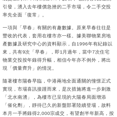
引發，湧入去年樓價急挫的二手市場，令二手交投
率先全面「復常」。
一項與「早春」有關的有趣數據。原來早春往往是
豐收的代表，套用在樓市亦一樣。據美聯物業房地
產數據及研究中心的資料顯示，自1996年有紀錄以
來，共有9次「早春」，即1月過年，當中7次住宅
物業交投按年錄得升幅，相信今年亦不例外，將出
現「價量齊升」的情況。
隨著樓市陽春早臨，中港兩地全面通關的憧憬正式
實現，市場喜訊接踵而來，是次措施將進一步刺激
「北水南湧」，為樓市已呈現的大陽春局面增添
「催化劑」，靜待已久的新盤部署陸續登場，故料
本月一手將錄得2,000宗成交，有望創半年新高，按