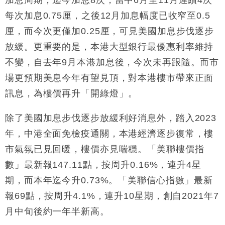
加息周期，迄今加息8次，當中6月至11月連續4次
每次加息0.75厘，之後12月加息幅度已收窄至0.5
財經｜恒隆10月換帥 玩具「反」斗城亞洲CEO蔡德
15:47
粦接任
厘，而今次更僅加0.25厘，可見美國加息步伐逐步
財經｜韓股反覆波動收跌 連挫7周創逾3年最長跌勢
放緩。更重要的是，本港大型銀行最優惠利率維持
15:11
不變，自去年9月本港加息後，今次未再跟隨。而市
財經｜內地7月美元計價出口增近24%勝預期 貿易順
13:44
場更預期美息今年有望見頂，對本港樓市帶來正面
差達1125億美元
訊息，為樓價再升「開綠燈」。
財經｜日本春季三度入市撐日圓 4月單日斥6.28萬億
12:44
日圓干預創新高
除了美國加息步伐逐步放緩利好消息外，踏入2023
國際｜特朗普料美伊戰事快結束 承認部分彈藥庫存緊
11:12
張
年，中港全面免檢疫通關，本港經濟逐步復常，樓
財經｜SA售股自救後再出手 斥4億美元押注未上市公
15:59
市氣氛已見回暖，樓價亦見喘穩。「美聯樓價指
司
數」最新報147.11點，按周升0.16%，連升4星
期，而本年迄今升0.73%。「美聯信心指數」最新
報69點，按周升4.1%，連升10星期，創自2021年7
月中旬後約一年半新高。