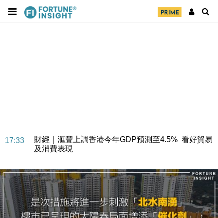
財經｜華僑銀行上半年淨利創新高 中期息增15%至
18:31
47仙
財經｜滙豐上調香港今年GDP預測至4.5% 看好貿易
17:33
及消費表現
本地｜假冒內地執法人員要求交「保證金」 43歲女子
16:47
損失近6900萬元
財經｜日經失守6.5萬點後回穩 全周仍升近2%
16:05
財經｜恒隆10月換帥 玩具「反」斗城亞洲CEO蔡德
15:47