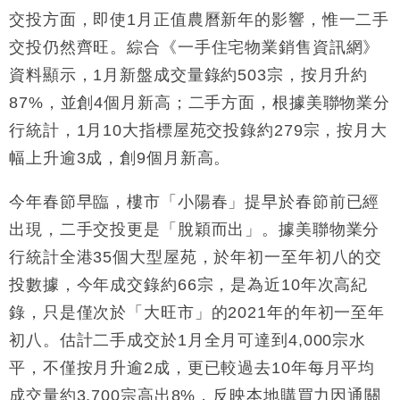
交投方面，即使1月正值農曆新年的影響，惟一二手
交投仍然齊旺。綜合《一手住宅物業銷售資訊網》
資料顯示，1月新盤成交量錄約503宗，按月升約
87%，並創4個月新高；二手方面，根據美聯物業分
行統計，1月10大指標屋苑交投錄約279宗，按月大
幅上升逾3成，創9個月新高。
今年春節早臨，樓市「小陽春」提早於春節前已經
出現，二手交投更是「脫穎而出」。據美聯物業分
行統計全港35個大型屋苑，於年初一至年初八的交
投數據，今年成交錄約66宗，是為近10年次高紀
錄，只是僅次於「大旺市」的2021年的年初一至年
初八。估計二手成交於1月全月可達到4,000宗水
平，不僅按月升逾2成，更已較過去10年每月平均
成交量約3,700宗高出8%，反映本地購買力因通關