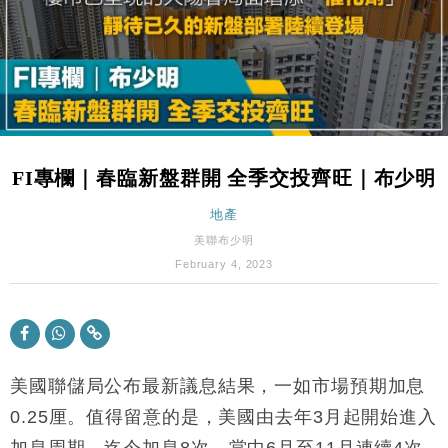
粦接任
財經｜韓股反覆波動收跌 連挫7周創逾3年最長跌勢
15:11
財經｜內地7月美元計價出口增近24%勝預期 貿易順
13:44
差達1125億美元
財經｜日本春季三度入市撐日圓 4月單日斥6.28萬億
12:44
日圓干預創新高
FI專欄｜春臨新盤群開 全季交投齊旺｜布少明
國際｜特朗普料美伊戰事快結束 承認部分彈藥庫存緊
11:12
張
地產
財經｜SA售股自救後再出手 斥4億美元押注未上市公
15:59
美聯布少明
司
February 4, 2023
財經｜華僑銀行上半年淨利創新高 中期息增15%至
18:31
47仙
財經｜滙豐上調香港今年GDP預測至4.5% 看好貿易
17:33
及消費表現
美國聯儲局公布最新議息結果，一如市場預期加息
本地｜假冒內地執法人員要求交「保證金」 43歲女子
16:47
損失近6900萬元
0.25厘。值得留意的是，美國由去年3月起開始進入
財經｜日經失守6.5萬點後回穩 全周仍升近2%
16:05